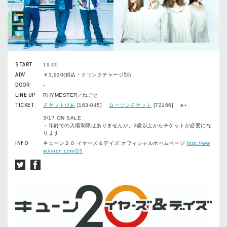
START
19:00
ADV
￥3,920(税込・ドリンクチャージ別)
DOOR
-
LINE UP
RHYMESTER／ねごと
TICKET
チケットぴあ
[163-045]
ローソンチケット
[72166] e+
3/17 ON SALE
・年齢での入場制限はありませんが、3歳以上からチケットが必要にな
ります
INFO
キューン２０ イヤーズ＆デイズ オフィシャルホームページ
http://ww
w.kioon.com/20