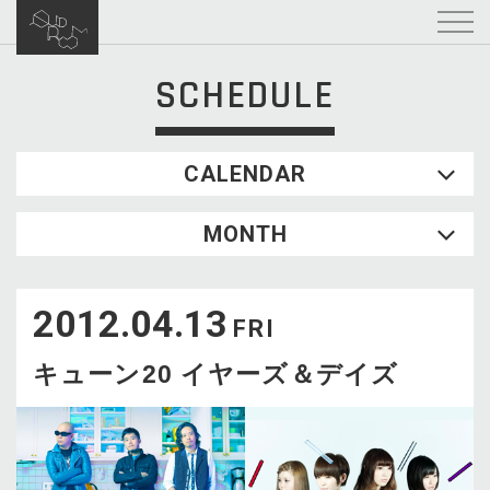
SCHEDULE
CALENDAR
2026.08
MONTH
SUN
MON
TUE
WED
THU
FRI
SAT
1
2012.04.13
2
3
4
5
6
7
8
FRI
9
10
11
12
13
14
15
キューン20 イヤーズ＆デイズ
16
17
18
19
20
21
22
23
24
25
26
27
28
29
30
31