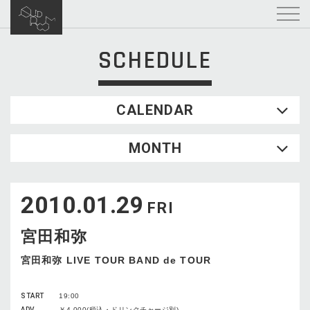
SCHEDULE
CALENDAR
2026.08
MONTH
SUN
MON
TUE
WED
THU
FRI
SAT
1
2010.01.29
2
3
4
5
6
7
8
FRI
9
10
11
12
13
14
15
宮田和弥
16
17
18
19
20
21
22
23
24
25
26
27
28
29
宮田和弥 LIVE TOUR BAND de TOUR
30
31
START
19:00
ADV
￥4,000(税込・ドリンクチャージ別)