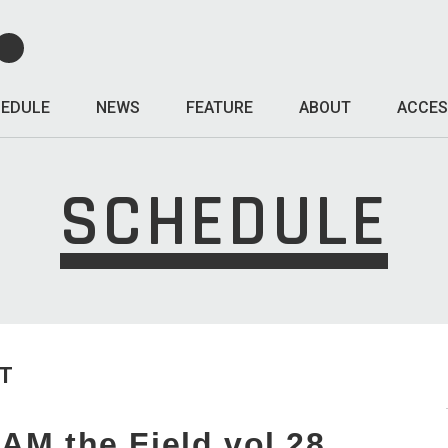
EDULE
NEWS
FEATURE
ABOUT
ACCES
SCHEDULE
T
the Field vol.28