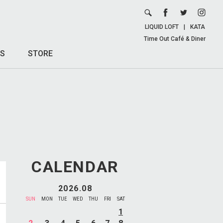
LIQUID LOFT
|
KATA
Time Out Café & Diner
S
STORE
CALENDAR
2026.08
SUN
MON
TUE
WED
THU
FRI
SAT
1