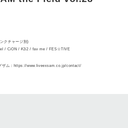
ドリンクチャージ別)
el / CiON / #2i2 / fav me / FES☆TIVE
ttps://www.liveexsam.co.jp/contact/