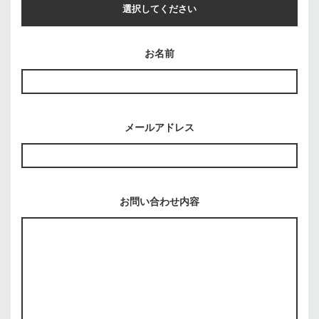
選択してください
ライブ、イベントのオーガイナイズやブッキングに関するお問
い合わせ
お名前
概要書や図面に関するお問い合わせ
取材など広報に関するお問い合わせ
メールアドレス
求人に関する問い合わせ
GALLERYに関するお問い合わせ
お問い合わせ内容
その他