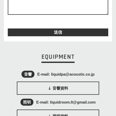
送信
EQUIPMENT
音響
E-mail:
liquidpa@acoustic.co.jp
音響資料
照明
E-mail:
liquidroom.lt@gmail.com