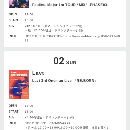
Faulieu. Major 1st TOUR “MiX” -PHASE03-
OPEN
17:00
START
18:00
ADV
VIP：¥7,000(税込・ドリンクチャージ別)
一般：¥5,000(税込・ドリンクチャージ別)
INFO
HOT STUFF PROMOTION https://www.red-hot.ne.jp 050-5211-60
77
02
SUN
Lavt
Lavt 3rd Oneman Live 「RE:BORN」
OPEN
17:00
START
18:00
ADV
¥4,900(税込・ドリンクチャージ別)
INFO
SOGO TOKYO : 03-3405-9999
（月〜土 12:00〜13:00/16:00〜19:00※日曜・祝日を除く）