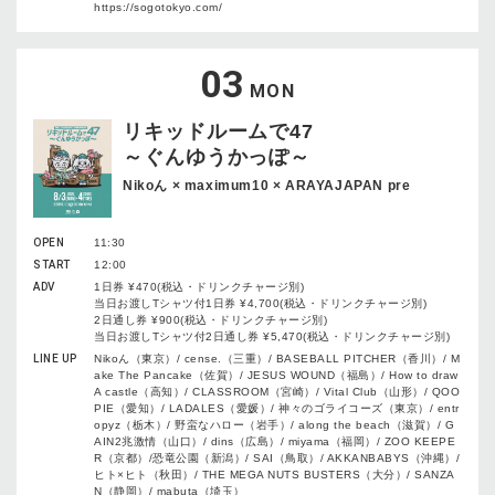
https://sogotokyo.com/
03
MON
リキッドルームで47
～ぐんゆうかっぽ～
Nikoん × maximum10 × ARAYAJAPAN pre
OPEN
11:30
START
12:00
ADV
1日券 ¥470(税込・ドリンクチャージ別)
当日お渡しTシャツ付1日券 ¥4,700(税込・ドリンクチャージ別)
2日通し券 ¥900(税込・ドリンクチャージ別)
当日お渡しTシャツ付2日通し券 ¥5,470(税込・ドリンクチャージ別)
LINE UP
Nikoん（東京）/ cense.（三重）/ BASEBALL PITCHER（香川）/ M
ake The Pancake（佐賀）/ JESUS WOUND（福島）/ How to draw
A castle（高知）/ CLASSROOM（宮崎）/ Vital Club（山形）/ QOO
PIE（愛知）/ LADALES（愛媛）/ 神々のゴライコーズ（東京）/ entr
opyz（栃木）/ 野蛮なハロー（岩手）/ along the beach（滋賀）/ G
AIN2兆激情（山口）/ dins（広島）/ miyama（福岡）/ ZOO KEEPE
R（京都）/恐竜公園（新潟）/ SAI（鳥取）/ AKKANBABYS（沖縄）/
ヒト×ヒト（秋田）/ THE MEGA NUTS BUSTERS（大分）/ SANZA
N（静岡）/ mabuta（埼玉）