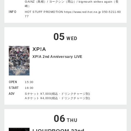
GAINZ（島根）/ ヨークシン（岡山）/ bigmouth strikes again（長
崎）
INFO
HOT STUFF PROMOTION https://www.red-hot.ne.jp 050-5211-60
77
05
WED
XP!A
XP!A 2nd Anniversary LIVE
OPEN
15:30
START
16:30
ADV
Sチケット ¥7,000(税込・ドリンクチャージ別)
Aチケット ¥4,000(税込・ドリンクチャージ別)
06
THU
LIQUIDROOM 22nd