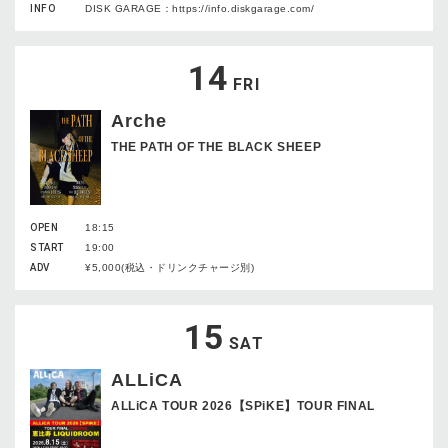
INFO
DISK GARAGE：https://info.diskgarage.com/
14
FRI
Arche
THE PATH OF THE BLACK SHEEP
OPEN
18:15
START
19:00
ADV
¥5,000(税込・ドリンクチャージ別)
15
SAT
ALLiCA
ALLiCA TOUR 2026【SPiKE】TOUR FINAL