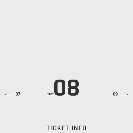
MON
Azavana / ダウト / RAZOR /
XANVALA 4MAN LIVE 「二十討
ち」
OPEN
16:45
START
17:30
ADV
¥6,500(税込・ドリンクチャージ別)
LINE UP
Azavana / ダウト / RAZOR / XANVALA
INFO
DISK GARAGE：https://info.diskgarage.com/
08
07
09
2026
TICKET INFO