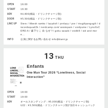
OPEN
16:00
START
16:30
ADV
¥4,800(税込・ドリンクチャージ別)
DOOR
¥5,500(税込・ドリンクチャージ別)
LINE UP
Siero / lilbesh ramko / lazydoll / yvnlazy / yve / rirugiliyangugili / d
iscordsquad2k / nerdcamp.com/ wxstepain / voidyume / LynxXxC
ERO:A / 森下りこ 自 なぜ？/ goku sasaki / voidb9 / sid and mor
e...
INFO
公演に関するお問い合わせ info@danii.jp
13
THU
Enfants
One Man Tour 2026 “Loneliness, Social
Interaction”
OPEN
18:00
START
19:00
ADV
オールスタンディング：¥5,000(税込・ドリンクチャージ別)
U22：¥3,500(税込・ドリンクチャージ別)*当日キャッシュバック