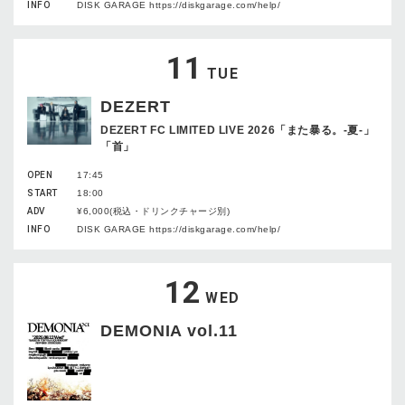
INFO
DISK GARAGE https://diskgarage.com/help/
11
TUE
DEZERT
DEZERT FC LIMITED LIVE 2026「また暴る。-夏-」
「首」
OPEN
17:45
START
18:00
ADV
¥6,000(税込・ドリンクチャージ別)
INFO
DISK GARAGE https://diskgarage.com/help/
12
WED
DEMONIA vol.11