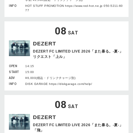
INFO
HOT STUFF PROMOTION https://www.red-hot.ne.jp 050-5211-60
77
08
SAT
DEZERT
DEZERT FC LIMITED LIVE 2026「また暴る。-夏-」
リクエスト「上ル」
OPEN
14:15
START
15:00
ADV
¥6,000(税込・ドリンクチャージ別)
INFO
DISK GARAGE https://diskgarage.com/help/
08
SAT
DEZERT
DEZERT FC LIMITED LIVE 2026「また暴る。-夏-」
「飛」