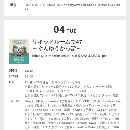
INFO
HOT STUFF PROMOTION https://www.red-hot.ne.jp 050-5211-60
77
04
TUE
リキッドルームで47
～ぐんゆうかっぽ～
Nikoん × maximum10 × ARAYAJAPAN pre
OPEN
11:30
START
12:00
ADV
1日券 ¥470(税込・ドリンクチャージ別)
当日お渡しTシャツ付1日券 ¥4,700(税込・ドリンクチャージ別)
2日通し券 ¥900(税込・ドリンクチャージ別)
当日お渡しTシャツ付2日通し券 ¥5,470(税込・ドリンクチャージ別)
LINE UP
Nikoん（東京）/ hoolay（北海道）/ THE.VISIT（青森）/ Calvan kaj
budro（宮城）/ Suichu.（鹿児島）/ 恋のロシアンルーレット（茨
城）/ Leaps and Bounds（群馬）/ Apes（千葉）/ CELCY（神奈
川）/ ヒルコ（徳島）/ DUMMYKID（富山）/ CISSE（石川）/ セツナ
フレンド（福井）/ warcry（山梨）/ Os Ossos（長野）/ Yobahi（岐
阜）/ 衝動革命（大阪）/ Panorama Panama Town（兵庫）/ エダワ
カレ（奈良）/ マクガフィン（熊本）/ Yellow Cake（和歌山）/ DNA