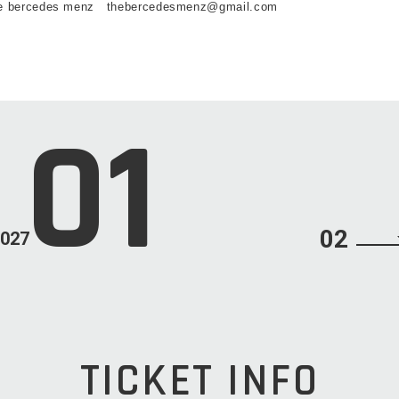
e bercedes menz thebercedesmenz@gmail.com
01
02
027
TICKET INFO