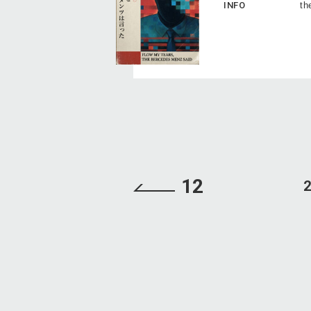
INFO
th
12
2