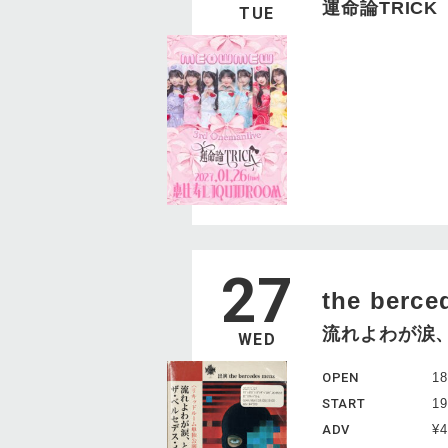
運命論TRICK
TUE
27
the berce
流れよわが涙
WED
OPEN
18
START
19
ADV
¥