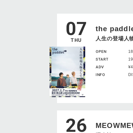
07
the paddl
⼈⽣の登場⼈物
THU
OPEN
18
START
19
ADV
¥
INFO
DI
26
MEOWME