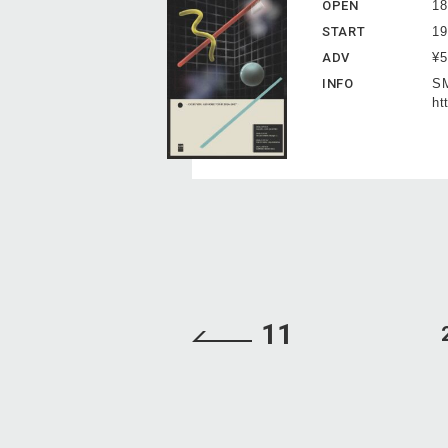
OPEN
18
START
19
ADV
¥
INFO
S
ht
11