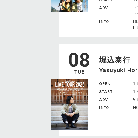
ADV
・
・
INFO
D
ht
08
堀込泰行
Yasuyuki Ho
TUE
OPEN
18
START
19
ADV
¥
INFO
HO