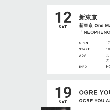
12
新東京
新東京 One Man
SAT
「NEOPHEN
OPEN
17
START
18
ADV
ス
ス
INFO
HO
19
OGRE YO
OGRE YOU A
SAT