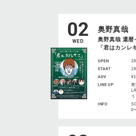
02
奥野真哉
奥野真哉 還暦
WED
「君はカンレキ
OPEN
18
START
19
ADV
¥
LINE UP
奥
L
う
INFO
SO
0