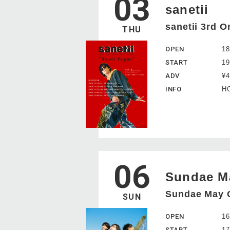
03
sanetii
sanetii 3rd
THU
OPEN
18
START
19
ADV
¥
INFO
HO
06
Sundae M
Sundae M
SUN
OPEN
16
START
17