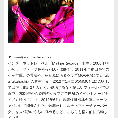
▼tomad(MaltineRecords)
インターネットレーベル「MaltineRecords」主宰。2006年頃
からラップトップを使ったDJ活動開始。2011年早稲田祭での
小室哲哉との共演や、秋葉原にあるクラブMOGRAにて☆Tak
uTakahashiとの共演、また2012年1月にDOMMUNEにDJとし
て出演し累計2万人近くが視聴するなど幅広いフィールドで活
躍中。2009年から都内のクラブにて自身のイベントオーガナ
イズも行っており、2012年6月に歌舞伎町風林会館ニュージ
ャパンにて開催された「歌舞伎町マルチネフューチャーパー
ク」を大成功のうちに収めるなど、こちらも精力的に活動し
ている。