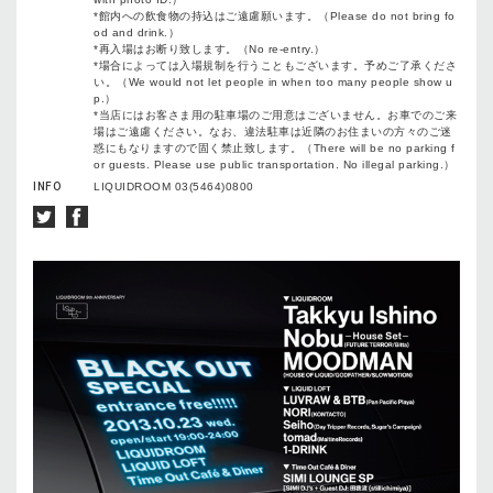
*館内への飲食物の持込はご遠慮願います。（Please do not bring fo
od and drink.）
*再入場はお断り致します。（No re-entry.）
*場合によっては入場規制を行うこともございます。予めご了承くださ
い。（We would not let people in when too many people show u
p.）
*当店にはお客さま用の駐車場のご用意はございません。お車でのご来
場はご遠慮ください。なお、違法駐車は近隣のお住まいの方々のご迷
惑にもなりますので固く禁止致します。（There will be no parking f
or guests. Please use public transportation. No illegal parking.）
INFO
LIQUIDROOM 03(5464)0800