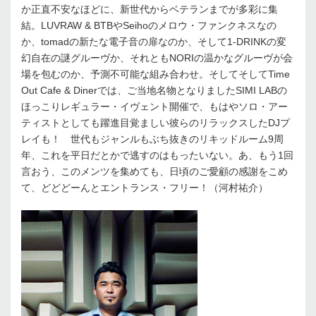
か正直不安なほどに、新世代からベテランまでが多彩に集
結。LUVRAW & BTBやSeihoのメロウ・ファンクネスなの
か、tomadの新たな電子音の扉なのか、そして1-DRINKの変
幻自在の謎グルーヴか、それともNORIの温かなグルーヴが会
場を包むのか、予測不可能な組み合わせ。そしてそしてTime
Out Cafe & Dinerでは、ご当地名物となりましたSIMI LABの
ほっこりレギュラー・イヴェント開催で、もはやソロ・アー
ティストとしても躍進目覚ましい彼らのリラックスしたDJプ
レイも！ 世代もジャンルもぶち抜きのリキッドルーム9周
年、これを平日だとかで逃すのはもったいない。あ、もう1回
言おう、このメンツを集めても、日頃のご愛顧の感謝をこめ
て、どどどーんとエントランス・フリー！（河村祐介）