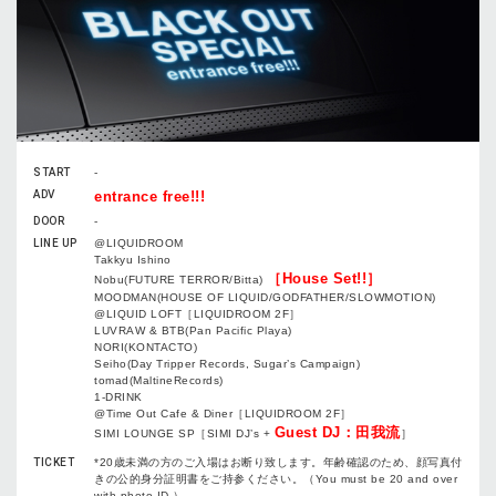
START
-
ADV
entrance free!!!
DOOR
-
LINE UP
@LIQUIDROOM
Takkyu Ishino
［House Set!!］
Nobu(FUTURE TERROR/Bitta)
MOODMAN(HOUSE OF LIQUID/GODFATHER/SLOWMOTION)
@LIQUID LOFT［LIQUIDROOM 2F］
LUVRAW & BTB(Pan Pacific Playa)
NORI(KONTACTO)
Seiho(Day Tripper Records, Sugar’s Campaign)
tomad(MaltineRecords)
1-DRINK
@Time Out Cafe & Diner［LIQUIDROOM 2F］
Guest DJ：田我流
SIMI LOUNGE SP［SIMI DJ’s +
］
TICKET
*20歳未満の方のご入場はお断り致します。年齢確認のため、顔写真付
きの公的身分証明書をご持参ください。（You must be 20 and over
with photo ID.）