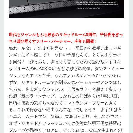
世代もジャンルもぶち抜きのリキッドルーム9周年、平日夜をぎっ
ちり遊び尽くすフリー・パーティー、今年も開催！
ぬわ、キタ、これまた強烈なっ！ 平日から欲望丸出しでギ
ンギンにイく感じで！ 明日の予定なんて、とりあえずナイ
も同然！ びっちり、ぎっちり音にゆだねて遊び尽くすリキ
ッドルームのBLACK OUTがひさびさの開催。ダンス・ミュー
ジックなんてちと苦手、なんて人も必ずどっかひっかかるは
ずな、リキッドルームでお馴染みのパーティーやメンツはも
ちろん、さまざまなジャンル、世代もサクっと超えて集まっ
た超ド級のラインナップ。しかもこの日ばかりは1年に1度、
日頃の感謝の気持ちを込めてエントランス・フリーときて
る。これで行かない理由なんてないでしょう？ まず1Fは石
野卓球、ムードマン、Nobu。大晦日～元旦、そしてハウス・
オブ・リキッドとフラッシュバック体験に説明不明な鉄壁の
グルーヴが渦巻くフロアに。そして2Fは、なにが生まれるの