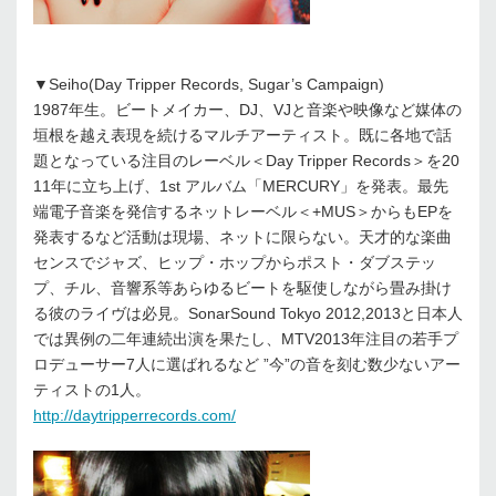
▼Seiho(Day Tripper Records, Sugar’s Campaign)
1987年生。ビートメイカー、DJ、VJと音楽や映像など媒体の
垣根を越え表現を続けるマルチアーティスト。既に各地で話
題となっている注目のレーベル＜Day Tripper Records＞を20
11年に立ち上げ、1st アルバム「MERCURY」を発表。最先
端電子音楽を発信するネットレーベル＜+MUS＞からもEPを
発表するなど活動は現場、ネットに限らない。天才的な楽曲
センスでジャズ、ヒップ・ホップからポスト・ダブステッ
プ、チル、音響系等あらゆるビートを駆使しながら畳み掛け
る彼のライヴは必見。SonarSound Tokyo 2012,2013と日本人
では異例の二年連続出演を果たし、MTV2013年注目の若手プ
ロデューサー7人に選ばれるなど ”今”の音を刻む数少ないアー
ティストの1人。
http://daytripperrecords.com/