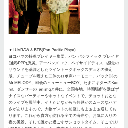
▼LUVRAW & BTB(Pan Pacific Playa)
ヨコハマの特殊プレイヤー集団、パン パシフィック プレイヤ
(通称PPP)所属。アーバンメロウ、ペイサイドディスコ感覚の
サウンドを基調としたツイントークボックスデュオの決定
版。チューブを咥えた二体のロボ声ハーモニー。バックDJの
Mr.MELODY、司会のヒューヒューBOY、たまにギターのKas
hif、ダンサーのTanishqと共に、全国各地、時間場所を選ばず
ナイスなパーティーやホットなイベントで、チョットおとな
のライブを展開中。イナたいながらも何処かスムースなハデ
さがありますので、大物ゲストの前座にもまぁまぁ適してお
ります。これから貴方が訪れる全ての海岸や、お気に入りの
夜の風景、そして誰かと過ごすサンセットタイム。そこでLU