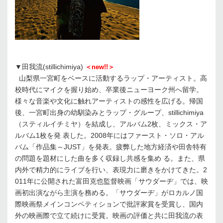
▼田我流(stillichimiya)
＜new!!＞
山梨県一宮町をベースに活動するラップ・アーティスト。高
校時代にマイクを握り始め、卒業後ニューヨーク州へ留学。
様々な音楽や文化に触れアーティストの感性を広げる。帰国
後、一宮町出身の幼馴染みとラップ・グループ、stillichimiya
（スティルイチミヤ）を結成し、アルバム2枚、ミックス・ア
ルバム1枚を発 表した。2008年にはファースト・ソロ・アル
バム「作品集～JUST」を発表。疲弊した地方経済や田舎特有
の問題を題材にした曲を多く収録し共感を集め る。また、県
内外で精力的にライブを行い、表現力に磨きをかけてきた。2
011年に公開された富田克也監督映画「サウダーヂ」では、映
画初出演ながら主演を務める。「サウダーヂ」がロカルノ国
際映画祭メインコンペティションで批評家賞を受賞し、国内
外の映画際で立て続けに受賞。映画の評価と共に田我流の表