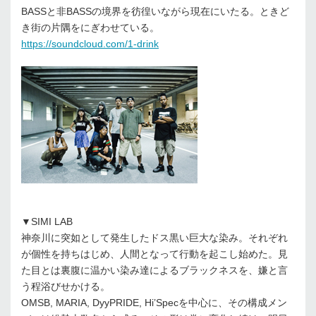
BASSと非BASSの境界を彷徨いながら現在にいたる。ときど
き街の片隅をにぎわせている。
https://soundcloud.com/1-drink
▼SIMI LAB
神奈川に突如として発生したドス黒い巨大な染み。それぞれ
が個性を持ちはじめ、人間となって行動を起こし始めた。見
た目とは裏腹に温かい染み達によるブラックネスを、嫌と言
う程浴びせかける。
OMSB, MARIA, DyyPRIDE, Hi’Specを中心に、その構成メン