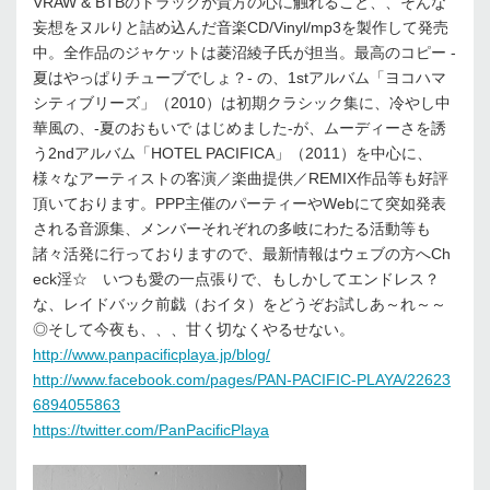
VRAW & BTBのトラックが貴方の心に触れること、、そんな
妄想をヌルりと詰め込んだ音楽CD/Vinyl/mp3を製作して発売
中。全作品のジャケットは菱沼綾子氏が担当。最高のコピー -
夏はやっぱりチューブでしょ？- の、1stアルバム「ヨコハマ
シティブリーズ」（2010）は初期クラシック集に、冷やし中
華風の、-夏のおもいで はじめました-が、ムーディーさを誘
う2ndアルバム「HOTEL PACIFICA」（2011）を中心に、
様々なアーティストの客演／楽曲提供／REMIX作品等も好評
頂いております。PPP主催のパーティーやWebにて突如発表
される音源集、メンバーそれぞれの多岐にわたる活動等も
諸々活発に行っておりますので、最新情報はウェブの方へCh
eck淫☆ いつも愛の一点張りで、もしかしてエンドレス？
な、レイドバック前戯（おイタ）をどうぞお試しあ～れ～～
◎そして今夜も、、、甘く切なくやるせない。
http://www.panpacificplaya.jp/blog/
http://www.facebook.com/pages/PAN-PACIFIC-PLAYA/22623
6894055863
https://twitter.com/PanPacificPlaya