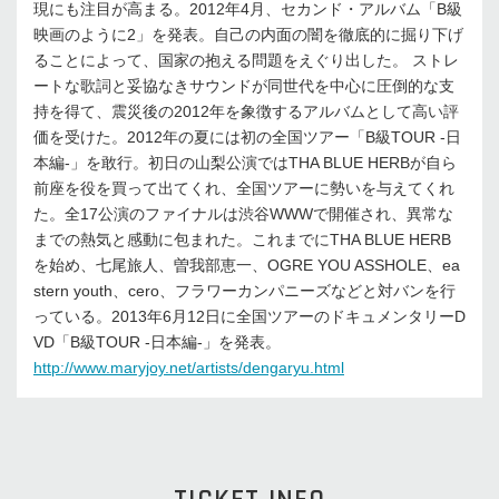
現にも注目が高まる。2012年4月、セカンド・アルバム「B級
映画のように2」を発表。自己の内面の闇を徹底的に掘り下げ
ることによって、国家の抱える問題をえぐり出した。 ストレ
ートな歌詞と妥協なきサウンドが同世代を中心に圧倒的な支
持を得て、震災後の2012年を象徴するアルバムとして高い評
価を受けた。2012年の夏には初の全国ツアー「B級TOUR -日
本編-」を敢行。初日の山梨公演ではTHA BLUE HERBが自ら
前座を役を買って出てくれ、全国ツアーに勢いを与えてくれ
た。全17公演のファイナルは渋谷WWWで開催され、異常な
までの熱気と感動に包まれた。これまでにTHA BLUE HERB
を始め、七尾旅人、曽我部恵一、OGRE YOU ASSHOLE、ea
stern youth、cero、フラワーカンパニーズなどと対バンを行
っている。2013年6月12日に全国ツアーのドキュメンタリーD
VD「B級TOUR -日本編-」を発表。
http://www.maryjoy.net/artists/dengaryu.html