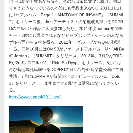
バーは総勢十数名から成る。その形は常に変化し続け、明日
でさえどうなっているのか誰にも予想出来ない。2011.11.11
に1st アルバム「Page 1 : ANATOMY OF INSANE」（SUMMI
T）をリリース後、Jazzアーティストの菊地成孔率いるDCPR
Gのアルバム作品に客演参加したり、2011年度bounce年間チ
ャート3位にも選出されるなどヒップホップ・シーンのみなら
ず多方面から支持を得る。2012年、グループからQNが脱退
する。同年10月にはOMSBがファーストアルバム「Mr. ”All Ba
d” Jordan」（SUMMIT）をリリース。2013年、3月DyyPRID
Eが2ndソロアルバム「Ride So Dyyp」をリリース。5月には
再び菊地成孔氏率いるDCPRGの日比谷野外音楽堂公演にて再
共演。7月にはMARIAが待望のソロデビューアルバム「Deto
x」をリリースし、ますますその動きは活発になってきてい
る。
http://www.summit2011.net/