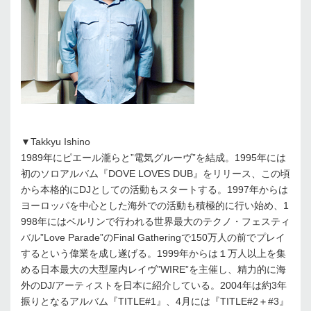
▼Takkyu Ishino
1989年にピエール瀧らと”電気グルーヴ”を結成。1995年には
初のソロアルバム『DOVE LOVES DUB』をリリース、この頃
から本格的にDJとしての活動もスタートする。1997年からは
ヨーロッパを中心とした海外での活動も積極的に行い始め、1
998年にはベルリンで行われる世界最大のテクノ・フェスティ
バル”Love Parade”のFinal Gatheringで150万人の前でプレイ
するという偉業を成し遂げる。1999年からは１万人以上を集
める日本最大の大型屋内レイヴ”WIRE”を主催し、精力的に海
外のDJ/アーティストを日本に紹介している。2004年は約3年
振りとなるアルバム『TITLE#1』、4月には『TITLE#2＋#3』