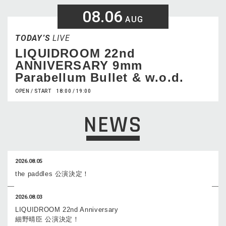
08.06
AUG
TODAY‛S
LIVE
LIQUIDROOM 22nd
ANNIVERSARY 9mm
Parabellum Bullet & w.o.d.
OPEN / START 18:00 / 19:00
NEWS
2026.08.05
the paddles 公演決定！
2026.08.03
LIQUIDROOM 22nd Anniversary
細野晴臣 公演決定！