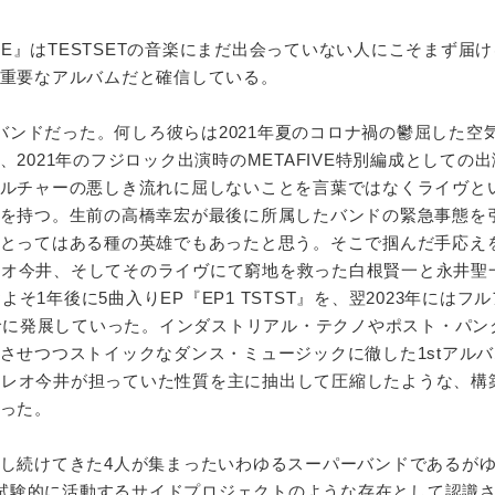
AZE』はTESTSETの音楽にまだ出会っていない人にこそまず届
重要なアルバムだと確信している。
たバンドだった。何しろ彼らは2021年夏のコロナ禍の鬱屈した空
2021年のフジロック出演時のMETAFIVE特別編成としての
ルチャーの悪しき流れに屈しないことを言葉ではなくライヴと
を持つ。生前の高橋幸宏が最後に所属したバンドの緊急事態を
とってはある種の英雄でもあったと思う。そこで掴んだ手応え
徳とレオ今井、そしてそのライヴにて窮地を救った白根賢一と永井聖
およそ1年後に5曲入りEP『EP1 TSTST』を、翌2023年にはフ
までに発展していった。インダストリアル・テクノやポスト・パン
させつつストイックなダンス・ミュージックに徹した1stアル
良徳とレオ今井が担っていた性質を主に抽出して圧縮したような、構
った。
し続けてきた4人が集まったいわゆるスーパーバンドであるが
おり試験的に活動するサイドプロジェクトのような存在として認識