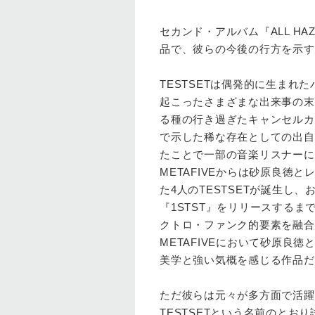
セカンド・アルバム『ALL H
品で、彼らの今後の行方を示す
TESTSETは偶発的に生まれ
起こったさまざまな出来事の末、
る種の行き過ぎたキャンセルカ
で示した稀な存在としての出自
たことで一部の音楽リスナーに
METAFIVEからは砂原良
た4人のTESTSETが誕生し、
『1STST』をリリースする
クトロ・ファンク的要素を融合
METAFIVEにおいて砂原
美学と強い気概を感じる作品だ
ただ彼らは元々が多方面で活躍
TESTSETという名前のと