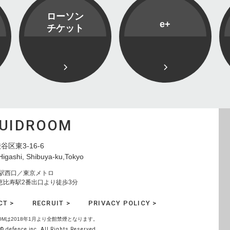
ローソン
e+
チケット
QUIDROOM
谷区東3-16-6
Higashi, Shibuya-ku,Tokyo
寿駅西口／東京メトロ
恵比寿駅2番出口より徒歩3分
CT >
RECRUIT >
PRIVACY POLICY >
ROOMは2018年1月より全館禁煙となります。
© defence inc. All Rights Reserved.