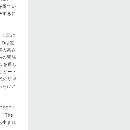
を得てい
チするに
、上記に
たのは驚
質の高さ
あの緊張
ムを通し
なビート
代の研ぎ
らをひと
TSET！
The
ら生まれ