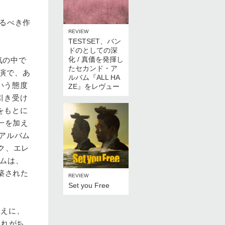
けるべき作
REVIEW
TESTSET、バン
ドのとしての深
化 / 真価を発揮し
気の中で
たセカンド・ア
出演で、あ
ルバム『ALL HA
いう態度
ZE』をレヴュー
引き受け
をもとに
一を加え
ルアルバム
ク、エレ
バムは、
築された
REVIEW
Set you Free
ゆえに、
されがち