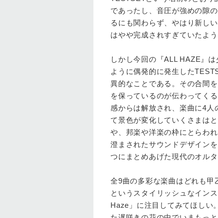
であったし、音圧が強めの隙の
るにも関わらず、やはり新しい
はやや完成されすぎていたよう
しかし今回の『ALL HAZE
ように偶発的に発生したTEST
異的なことである。その合間を
を保っているのが伝わってくる
感からは解放され、楽曲に4人
て景色が変化していくさまはと
や、邦楽や洋楽の枠にとらわれ
澄まされたサウンドデザインを
つにまとめあげた現代のオルタ
全9曲の多彩な楽曲はどれも甲乙つ
というスタイリッシュなインス
Haze」に注目してみてほしい
た遅咲きの花の中でいまもっと