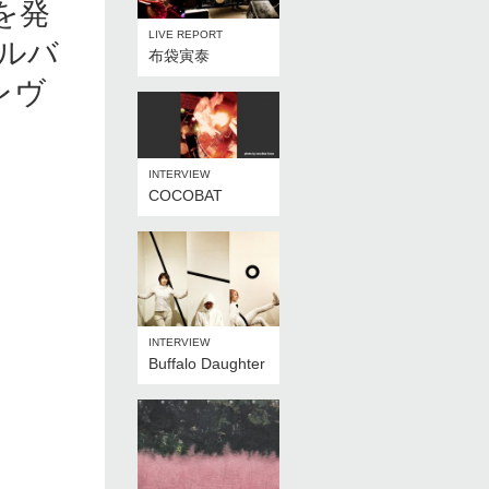
を発
LIVE REPORT
ルバ
布袋寅泰
レヴ
INTERVIEW
COCOBAT
INTERVIEW
Buffalo Daughter