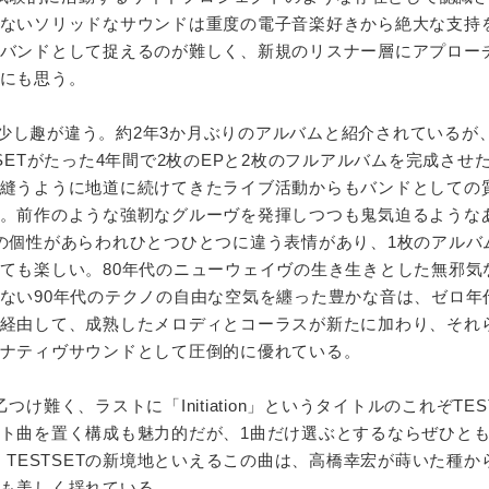
ないソリッドなサウンドは重度の電子音楽好きから絶大な支持
バンドとして捉えるのが難しく、新規のリスナー層にアプロー
にも思う。
』は少し趣が違う。約2年3か月ぶりのアルバムと紹介されているが
SETがたった4年間で2枚のEPと2枚のフルアルバムを完成させ
縫うように地道に続けてきたライブ活動からもバンドとしての
。前作のような強靭なグルーヴを発揮しつつも鬼気迫るような
の個性があらわれひとつひとつに違う表情があり、1枚のアルバ
ても楽しい。80年代のニューウェイヴの生き生きとした無邪気
ない90年代のテクノの自由な空気を纏った豊かな音は、ゼロ年
経由して、成熟したメロディとコーラスが新たに加わり、それ
ナティヴサウンドとして圧倒的に優れている。
け難く、ラストに「Initiation」というタイトルのこれぞTES
ト曲を置く構成も魅力的だが、1曲だけ選ぶとするならぜひとも「
。TESTSETの新境地といえるこの曲は、高橋幸宏が蒔いた種か
も美しく揺れている。