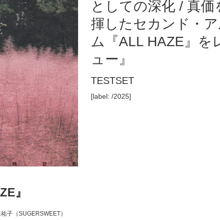
としての深化 / 真価
揮したセカンド・ア
ム『ALL HAZE』を
ュー』
TESTSET
[label: /2025]
AZE』
大久保祐子（SUGERSWEET）