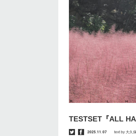
TESTSET『ALL H
2025.11.07
text by 