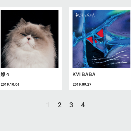
燦々
KVI BABA
2019.10.04
2019.09.27
1
2
3
4