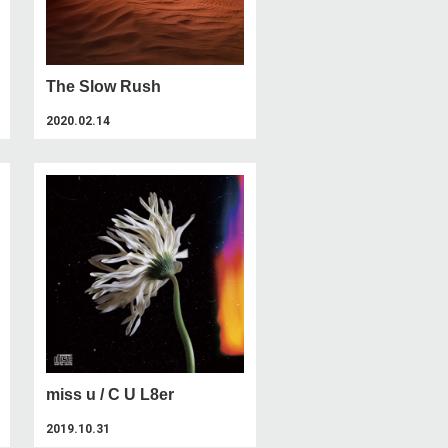
The Slow Rush
2020.02.14
miss u / C U L8er
2019.10.31