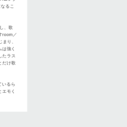
重なるこ
りし、歌
room／
じまり、
ムは強く
したラス
n?」とだけ歌
っているら
とエモく