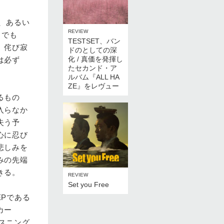
か、あるい
REVIEW
」でも
TESTSET、バン
。侘び寂
ドのとしての深
化 / 真価を発揮し
は必ず
たセカンド・ア
ルバム『ALL HA
ZE』をレヴュー
るもの
入らなか
失う予
心に忍び
悲しみを
みの先端
きる。
REVIEW
Set you Free
EPである
カー
リスニング