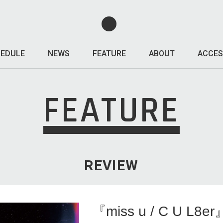
EDULE
NEWS
FEATURE
ABOUT
ACCES
FEATURE
REVIEW
『miss u / C U L8er