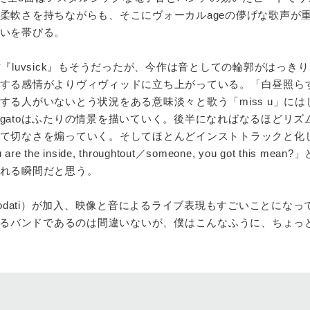
柔軟さを持ちながらも、そこにヴォーカルageの儚げな歌声が
いを帯びる。
『luvsick』もそうだったが、今作は音としての輪郭がはっき
する感情がよりヴィヴィッドに立ち上がっている。「白昼照らす
愛する人がいないとう状況をある意味淡々と歌う「miss u」には
gatoはふたりの情景を描いていく。後半になればなるほどリズ
て切なさを煽っていく。そしてほとんどインストトラックと化
e the inside, throughtout／someone, you got this mea
れる瞬間だと思う。
（tomodati）が加入、映像と音によるライブ表現もすごいことにな
のあるバンドであるのは間違いないが、僕はこんなふうに、ちょっ