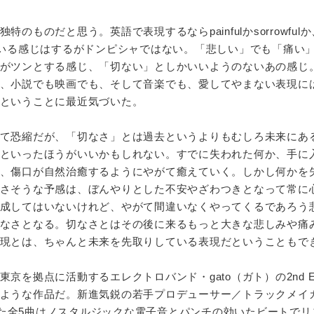
のものだと思う。英語で表現するならpainfulかsorrowful
ている感じはするがドンピシャではない。「悲しい」でも「痛い
がツンとする感じ、「切ない」としかいいようのないあの感じ
、小説でも映画でも、そして音楽でも、愛してやまない表現に
ということに最近気づいた。
て恐縮だが、「切なさ」とは過去というよりもむしろ未来にあ
といったほうがいいかもしれない。すでに失われた何か、手に
、傷口が自然治癒するようにやがて癒えていく。しかし何かを
さそうな予感は、ぼんやりとした不安やざわつきとなって常に
成してはいないけれど、やがて間違いなくやってくるであろう
なさとなる。切なさとはその後に来るもっと大きな悲しみや痛
現とは、ちゃんと未来を先取りしている表現だということもで
京を拠点に活動するエレクトロバンド・gato（ガト）の2nd 
ような作品だ。新進気鋭の若手プロデューサー／トラックメイ
デュースした全5曲はノスタルジックな電子音とパンチの効いたビートで