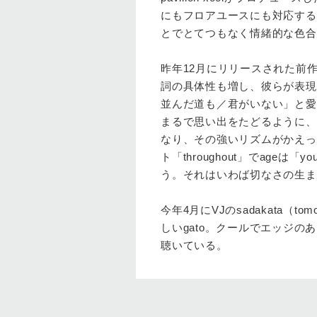
にもフロアユースにも対応する
とでとてつもなく情緒的な色合
昨年12月にリリースされた前作
詞の具体性も増し、彼らが表現
並んだ道も／君がいない」と
まるで思い出をたどるように、
なり、その強いリズムがかえっ
ト「throughout」でageは「you ar
う。それはいわば切なさの生ま
今年4月にVJのsadakata
しいgato。クールでエッジ
聴いている。