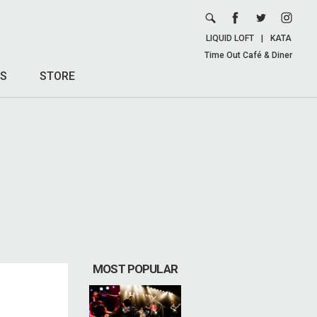
LIQUID LOFT
|
KATA
Time Out Café & Diner
S
STORE
MOST POPULAR
』