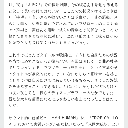
月、実は『J-POP』での復活以降、その緩急ある活動を考える
と決して長いわけではないが、ここまでの状況を考えるとやは
り「待望」と言わざるを得ないことは明白だ。一連の騒動、さ
らには華々しい復活劇が予定されていたフジロックのコロナ禍
での延期と、実はある意味で彼らの音楽とは関係ないところで
起きたさまざまな状況に対して、当たり前のように彼らはその
音楽でケリをつけてくれたとも言えるだろう。
これまでほとんどタイトルや歌詞に、そうした自身たちの状況
を当てはめてこなかった彼らだが、今回は珍しく、楽曲の後半
でリフレインする「ラプソティー（狂想曲）」という言葉やそ
のタイトルが象徴的だが、そこになにかしらの意味合いを感じ
てしまうのは自分だけではあるまい（もちろん、そうした深読
みを無視することもできる）。とにかく、そうした状況をひと
つ度外視しても、彼らのディスコグラフィーのなかでもまた、
新たな大きな節目になるにふさわしい名曲になったことはたし
かだ。
サウンド的には前述の「MAN HUMAN」や、『TROPICAL LO
VE』において実質シングル的な扱いだった「人間大統領」とい