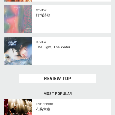
REVIEW
抒情詩歌
REVIEW
The Light, The Water
REVIEW TOP
MOST POPULAR
LIVE REPORT
布袋寅泰