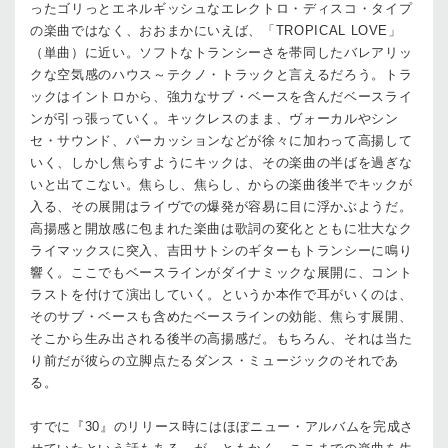
ったゴリっとエネルギッシュなエレクトロ・ディスコ・タイプ
の楽曲ではなく、おおまかにいえば、「TROPICAL LOVE」
（単曲）に近い。ソフトなトランシーさを帯同したバレアリッ
クな空気感のハウス～テクノ・トラックと言えるだろう。トラ
ックはイントロから、強力なサブ・ベースを含んだベースライ
ンが引っ張っていく。キックレスのまま、ヴォーカルやシン
セ・サウンド、パーカッションなどが徐々に加わって高揚して
いく、しかし焦らすようにキックは、その楽曲の半ばを過ぎな
いと出てこない。焦らし、焦らし、からの楽曲後半でキックが
入る、その展開はライヴでの爆発が容易に目に浮かぶようだ。
高揚感と開放感に包まれた楽曲は歌詞の変化とともに壮大なク
ライマックスに突入、吉田サトシのギターもトランシーに鳴り
響く。ここでもベースラインがダイナミックな展開に、コント
ラストを付けて演出していく。というか本作で耳がいくのは、
そのサブ・ベースも含めたベースラインの効能、焦らす展開、
そこから生み出される後半の高揚感だ。もちろん、それは当た
り前だが彼らの立脚点たるダンス・ミュージックのそれであ
る。
すでに『30』のリリース時にはほぼニュー・アルバムを完成さ