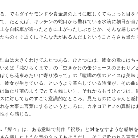
る。でもダイヤモンドや貴金属のように眩しくてちょっと目を
て、たとえば、キッチンの蛇口から垂れている水滴に朝日が当
上を自転車が通ったときに上がったしぶきとか、そんな感じの
たちのすぐ近くにそんな光があるんだよということをさも当た
理由は大きくわけてふたつある。ひとつには、彼女の歌にはち
いえば「花ひらくまで」の「空きかけの缶ジュースのまわり／
ぼくら花束みたいに寄り添って」の「喧嘩の後のアイスは美味
、彼女が生きている、というより暮らしている時間が、その曲
は当たり前のようでとても難しい）。それからもうひとつは、
スに対してものすごく意識的なところ。見たものにちゃんと感
れを大事に言葉にするというところに、カネコアヤノの真髄は
性すら感じる。
ム『燦々』は、ある意味で前作『祝祭』と対をなすような感触
さを増したような音のタッチもそうだし、そこで歌われる言葉