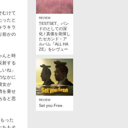
そむけて
REVIEW
たったと
TESTSET、バン
キラキラ
ドのとしての深
化 / 真価を発揮し
り前かの
たセカンド・ア
ルバム『ALL HA
ZE』をレヴュー
ゃんと時
反射する
しいね」
のなかに
彼女が
情を乗せ
あると思
REVIEW
Set you Free
をもった
たちもそ