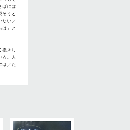
そばには
愛そうと
いたい／
らは」と
く抱きし
いる。人
には／た