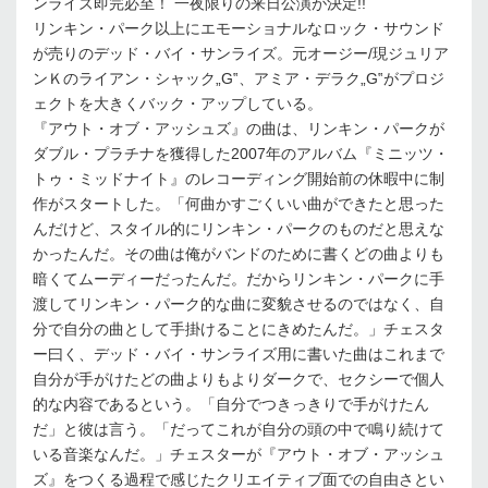
ンライズ即完必至！ 一夜限りの来日公演が決定!!
リンキン・パーク以上にエモーショナルなロック・サウンド
が売りのデッド・バイ・サンライズ。元オージー/現ジュリア
ンＫのライアン・シャック„G‟、アミア・デラク„G‟がプロジ
ェクトを大きくバック・アップしている。
『アウト・オブ・アッシュズ』の曲は、リンキン・パークが
ダブル・プラチナを獲得した2007年のアルバム『ミニッツ・
トゥ・ミッドナイト』のレコーディング開始前の休暇中に制
作がスタートした。「何曲かすごくいい曲ができたと思った
んだけど、スタイル的にリンキン・パークのものだと思えな
かったんだ。その曲は俺がバンドのために書くどの曲よりも
暗くてムーディーだったんだ。だからリンキン・パークに手
渡してリンキン・パーク的な曲に変貌させるのではなく、自
分で自分の曲として手掛けることにきめたんだ。」チェスタ
ー曰く、デッド・バイ・サンライズ用に書いた曲はこれまで
自分が手がけたどの曲よりもよりダークで、セクシーで個人
的な内容であるという。「自分でつきっきりで手がけたん
だ」と彼は言う。「だってこれが自分の頭の中で鳴り続けて
いる音楽なんだ。」チェスターが『アウト・オブ・アッシュ
ズ』をつくる過程で感じたクリエイティブ面での自由さとい