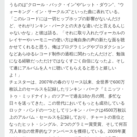
うものは“クロール・バック・イン”や“レット・ダウン”、“ウ
ォーキング・イン・サークルズ”といった曲に表れている。
「このレコードには一切ヒップホップの影響がないんだけ
ど、それがリンキン・パークとの大きな違いだと言えるんじ
ゃないかな」と彼は語る。「それに取り入れたヴォーカルの
レイヤーやハーモニーの使い方は俺自身の声の新たな面を聴
かせてくれると思う。俺はプログラミングやプロダクション
などあらゆるレコード制作の過程に関わったんだけど、勉強
になる経験だっただけではなくすごく自信になったよ。そし
て遂にアルバムを人々に聴いてもらえると思うと嬉しい
よ！」
チェスターは、2007年の春のリリース以来、全世界で600万
枚以上のセールスを記録したリンキン・パーク『ミニッツ・
トゥ・ミッドナイト』のツアーで過去18か月の間、多忙な
日々を送ってきた。この世代においてもっとも成功している
ロック・バンドの一つとしてリンキン・パークは4500万枚以
上のアルバム・セールスを記録しており、チャートの首位と
なったヒット・シングル、2つのグラミー賞受賞、そして何百
万人単位の世界的なファンベースを獲得している。2009年夏