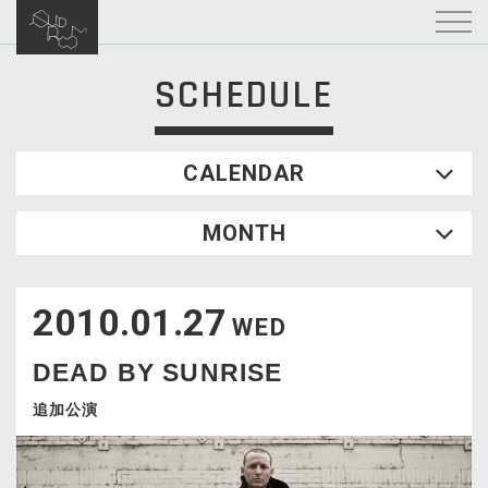
SCHEDULE
CALENDAR
2026.08
MONTH
SUN
MON
TUE
WED
THU
FRI
SAT
1
2010.01.27
2
3
4
5
6
7
8
WED
9
10
11
12
13
14
15
DEAD BY SUNRISE
16
17
18
19
20
21
22
23
24
25
26
27
28
29
追加公演
30
31