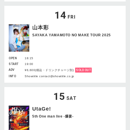
14
FRI
山本彩
SAYAKA YAMAMOTO NO MAKE TOUR 2025
OPEN
18:15
START
19:00
ADV
¥6,600(税込・ドリンクチャージ別)
SOLD OUT
INFO
Showtitle contact@showtitle.co.jp
15
SAT
UtaGe!
5th One man live -爆宴-