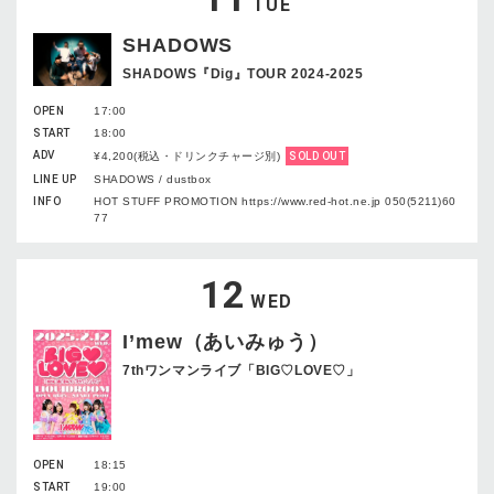
TUE
SHADOWS
SHADOWS『Dig』TOUR 2024-2025
OPEN
17:00
START
18:00
ADV
¥4,200(税込・ドリンクチャージ別)
SOLD OUT
LINE UP
SHADOWS / dustbox
INFO
HOT STUFF PROMOTION https://www.red-hot.ne.jp 050(5211)60
77
12
WED
I’mew（あいみゅう）
7thワンマンライブ「BIG♡LOVE♡」
OPEN
18:15
START
19:00