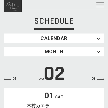
SCHEDULE
CALENDAR
2026.08
MONTH
SUN
MON
TUE
WED
THU
FRI
SAT
1
02
2
3
4
5
6
7
8
9
10
11
12
13
14
15
01
03
2025
16
17
18
19
20
21
22
23
24
25
26
27
28
29
01
SAT
30
31
木村カエラ