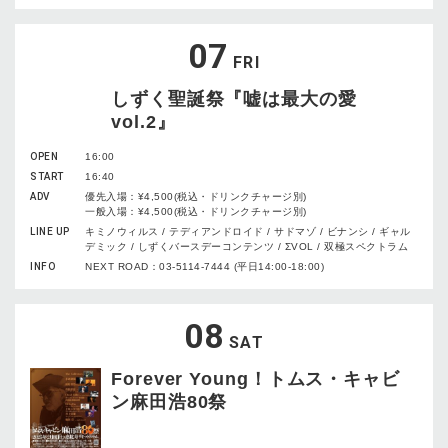
07
FRI
しずく聖誕祭『嘘は最大の愛
vol.2』
OPEN
16:00
START
16:40
ADV
優先入場：¥4,500(税込・ドリンクチャージ別)
一般入場：¥4,500(税込・ドリンクチャージ別)
LINE UP
キミノウィルス / テディアンドロイド / サドマゾ / ビナンシ / ギャル
デミック / しずくバースデーコンテンツ / ΣVOL / 双極スペクトラム
INFO
NEXT ROAD：03-5114-7444 (平日14:00-18:00)
08
SAT
Forever Young！トムス・キャビ
ン麻田浩80祭