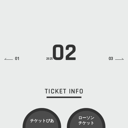
OPEN
18:00
START
19:00
ADV
¥3,800(税込・ドリンクチャージ別)
SOLD OUT
INFO
ソニー・ミュージックソリューションズ https://sonymusic-lcg.co
m/contact/
02
01
03
2025
TICKET INFO
ローソン
チケットぴあ
チケット