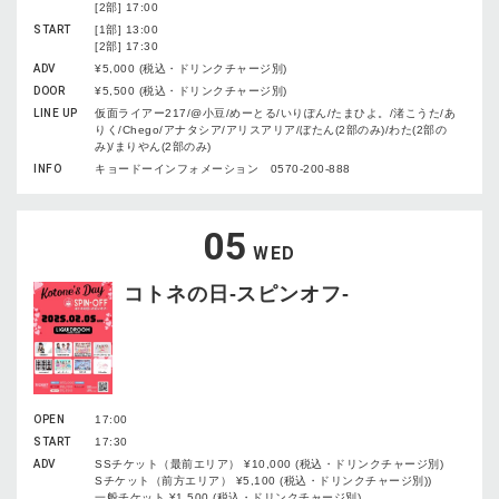
[2部] 17:00
START
[1部] 13:00
[2部] 17:30
ADV
¥5,000 (税込・ドリンクチャージ別)
DOOR
¥5,500 (税込・ドリンクチャージ別)
LINE UP
仮面ライアー217/@小豆/めーとる/いりぽん/たまひよ。/渚こうた/あ
りく/Chego/アナタシア/アリスアリア/ぼたん(2部のみ)/わた(2部の
み)/まりやん(2部のみ)
INFO
キョードーインフォメーション 0570-200-888
05
WED
コトネの日-スピンオフ-
OPEN
17:00
START
17:30
ADV
SSチケット（最前エリア） ¥10,000 (税込・ドリンクチャージ別)
Sチケット（前方エリア） ¥5,100 (税込・ドリンクチャージ別))
一般チケット ¥1,500 (税込・ドリンクチャージ別)