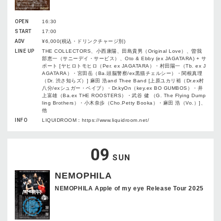
OPEN
16:30
START
17:00
ADV
¥6,000(税込・ドリンクチャージ別)
LINE UP
THE COLLECTORS、小西康陽、田島貴男（Original Love）、曽我
部恵一（サニーデイ・サービス）、Oto & Ebby (ex JAGATARA) + サ
ポート [ヤヒロトモヒロ（Per. ex JAGATARA）・村田陽一（Tb. ex J
AGATARA）・宮田岳（Ba.頭脳警察/ex黒猫チェルシー）・関根真理
（Dr. 渋さ知らズ）] 麻田 浩and Thee Band [上原ユカリ裕（Dr.ex村
八分/exシュガー・ベイブ）・Dr.kyOn（key.ex BO GUMBOS）・井
上富雄（Ba.ex THE ROOSTERS）・武谷 健 （G. The Flying Dump
ling Brothers）・小木奈歩（Cho.Petty Booka）・麻田 浩（Vo.）]、
他
INFO
LIQUIDROOM：https://www.liquidroom.net/
09
SUN
NEMOPHILA
NEMOPHILA Apple of my eye Release Tour 2025