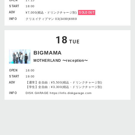
OPEN
17:15
START
18:00
ADV
¥7,000(税込・ドリンクチャージ別)
SOLD OUT
INFO
クリエイティブマン 03(3499)6669
18
TUE
BIGMAMA
MOTHERLAND 〜reception〜
OPEN
18:00
START
19:00
ADV
【通常】全自由：¥5,500(税込・ドリンクチャージ別)
【学生】全自由：¥3,300(税込・ドリンクチャージ別)
INFO
DISK GARAGE https://info.diskgarage.com
20
THU
She Her Her Hers
“Pathway” Release Tour 2024-2025 final