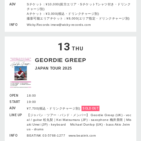
ADV
Sチケット：¥10,000(前方エリア・SチケットTシャツ付き・ドリンク
チャージ別)
Aチケット：¥3,000(税込・ドリンクチャージ別)
撮影可能エリアチケット：¥8,000(エリア指定・ドリンクチャージ別)
INFO
Wicky.Records imew@wicky-records.com
13
THU
GEORDIE GREEP
JAPAN TOUR 2025
OPEN
18:00
START
19:00
ADV
¥7,700(税込・ドリンクチャージ別)
SOLD OUT
LINE UP
【ジャパン・ツアー・バンド・メンバー】 Geordie Greep (UK) - voc
al / guitar 松丸契｜Kei Matsumaru (JP) - saxophone 梅井美咲｜Mis
aki Umei (JP) - keyboard Michael Dunlop (UK) - bass Akio Jeim
us - drums
INFO
BEATINK 03-5768-1277 www.beatink.com