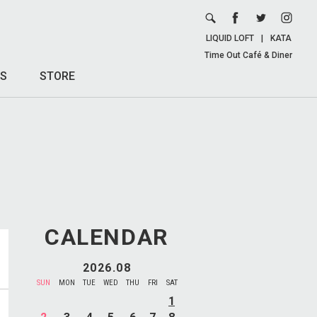
LIQUID LOFT
|
KATA
Time Out Café & Diner
S
STORE
CALENDAR
2026.08
SUN
MON
TUE
WED
THU
FRI
SAT
1