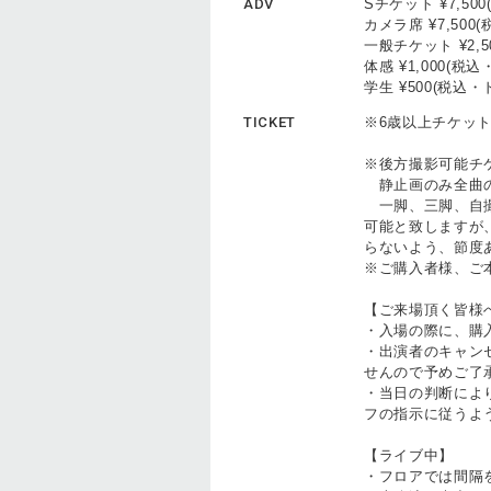
ADV
Sチケット ¥7,5
カメラ席 ¥7,50
一般チケット ¥2,
体感 ¥1,000(
学生 ¥500(税込
TICKET
※6歳以上チケッ
※後方撮影可能チ
静止画のみ全曲の
一脚、三脚、自撮
可能と致しますが
らないよう、節度
※ご購入者様、ご
【ご来場頂く皆様
・入場の際に、購
・出演者のキャン
せんので予めご了
・当日の判断によ
フの指示に従うよ
【ライブ中】
・フロアでは間隔