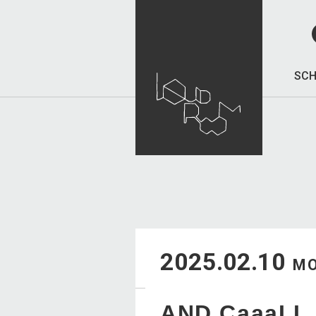
SCH
2025.02.10
M
AND CaaaLL