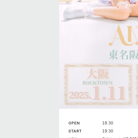
OPEN
18:30
START
19:30