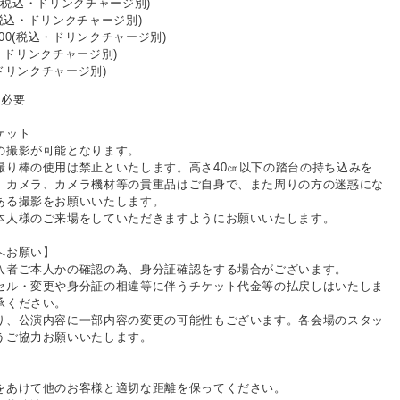
00(税込・ドリンクチャージ別)
0(税込・ドリンクチャージ別)
500(税込・ドリンクチャージ別)
税込・ドリンクチャージ別)
・ドリンクチャージ別)
ト必要
ケット
撮影が可能となります。
り棒の使用は禁止といたします。高さ40㎝以下の踏台の持ち込みを
、カメラ、カメラ機材等の貴重品はご自身で、また周りの方の迷惑にな
ある撮影をお願いいたします。
本人様のご来場をしていただきますようにお願いいたします。
へお願い】
入者ご本人かの確認の為、身分証確認をする場合がございます。
セル・変更や身分証の相違等に伴うチケット代金等の払戻しはいたしま
承ください。
り、公演内容に一部内容の変更の可能性もございます。各会場のスタッ
うご協力お願いいたします。
をあけて他のお客様と適切な距離を保ってください。