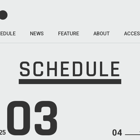
EDULE
NEWS
FEATURE
ABOUT
ACCES
SCHEDULE
03
04
25