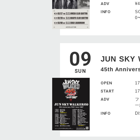
ADV
¥
INFO
SO
0
09
JUN SKY 
45th Anniver
SUN
OPEN
17
START
17
ADV
フ
一
INFO
DI