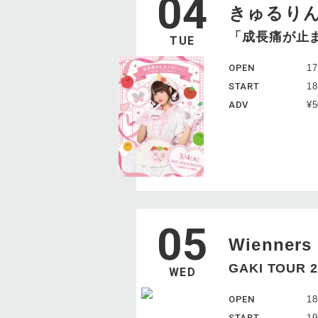
04
きゅるり
「成長痛が止
TUE
OPEN
17
START
18
ADV
¥
05
Wienners
GAKI TOUR 2
WED
OPEN
18
START
19