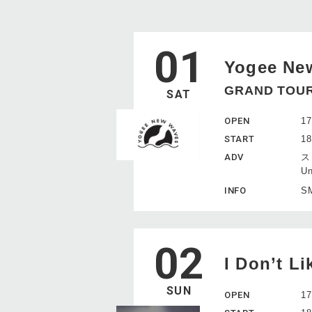
01
Yogee Ne
GRAND TOUR
SAT
OPEN
17
START
18
ADV
ス
U
INFO
SM
02
I Don’t L
SUN
OPEN
17