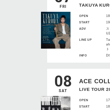
TAKUYA KUR
FRI
OPEN
18
START
19
ADV
ス
U
LINE UP
Ta
ah
ト：
INFO
DI
08
ACE COL
LIVE TOUR 
SAT
OPEN
17
START
18