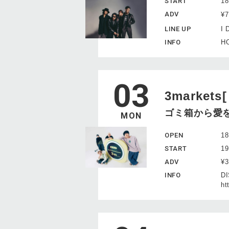
START
18
ADV
¥
LINE UP
I 
INFO
HO
03
3markets[
ゴミ箱から愛
MON
OPEN
18
START
19
ADV
¥
INFO
D
ht