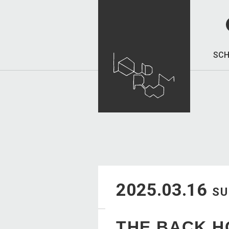
SCH
2025.03.16
S
THE BACK 