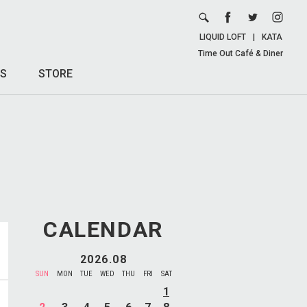
LIQUID LOFT
|
KATA
Time Out Café & Diner
S
STORE
CALENDAR
2026.08
SUN
MON
TUE
WED
THU
FRI
SAT
1