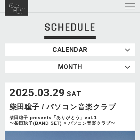
SCHEDULE
CALENDAR
2026.08
MONTH
SUN
MON
TUE
WED
THU
FRI
SAT
1
2025.03.29
2
3
4
5
6
7
8
SAT
9
10
11
12
13
14
15
柴田聡子 / パソコン音楽クラブ
16
17
18
19
20
21
22
23
24
25
26
27
28
29
柴田聡子 presents「ありがとう」vol.1
〜柴田聡子(BAND SET) × パソコン音楽クラブ〜
30
31