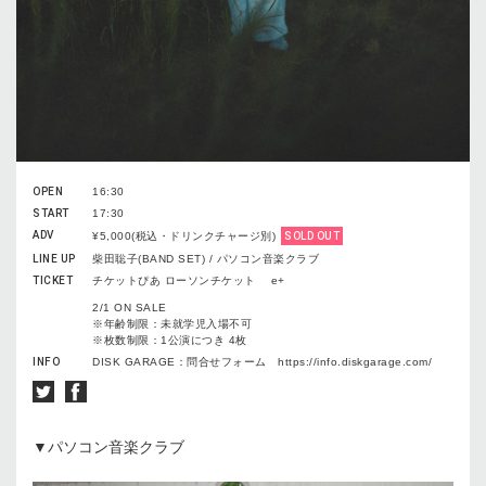
OPEN
16:30
START
17:30
ADV
¥5,000(税込・ドリンクチャージ別)
SOLD OUT
LINE UP
柴田聡子(BAND SET) / パソコン音楽クラブ
TICKET
チケットぴあ ローソンチケット e+
2/1 ON SALE
※年齢制限：未就学児入場不可
※枚数制限：1公演につき 4枚
INFO
DISK GARAGE：問合せフォーム https://info.diskgarage.com/
▼パソコン音楽クラブ