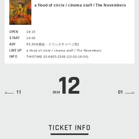
a flood of circle / cinema staff / The Novembers
OPEN
18:15
START
19:00
ADV
¥5,500(税込・ドリンクチャージ別)
LINE UP
a flood of circle / cinema staff / The Novembers
INFO
THISTIME 03-6805-2269 (13:00-18:00)
12
11
01
2024
TICKET INFO