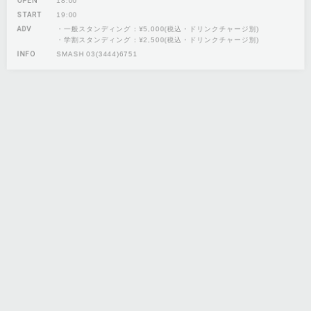
START
19:00
ADV
・一般スタンディング：¥5,000(税込・ドリンクチャージ別)
・学割スタンディング：¥2,500(税込・ドリンクチャージ別)
INFO
SMASH 03(3444)6751
20
FRI
えんぷてい
えんぷてい単独公演
OPEN
17:00
START
18:00
ADV
スタンディング：¥4,500(税込・ドリンクチャージ別)
スタンディング学割：¥3,500(税込・ドリンクチャージ別)*入場時、学
生証をご提示頂きます。
INFO
DISK GARAGE： https://info.diskgarage.com/
21