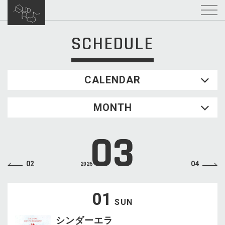
SCHEDULE
CALENDAR
2026.08
MONTH
SUN
MON
TUE
WED
THU
FRI
SAT
1
03
2
3
4
5
6
7
8
9
10
11
12
13
14
15
02
04
2026
16
17
18
19
20
21
22
23
24
25
26
27
28
29
01
SUN
30
31
シンダーエラ