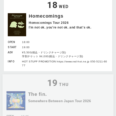
18
WED
Homecomings
Homecomings Tour 2026
I'm not ok. you're not ok. and that's ok.
OPEN
18:00
START
19:00
ADV
¥5,500(税込・ドリンクチャージ別)
学割チケット ¥4,000(税込・ドリンクチャージ別)
INFO
HOT STUFF PROMOTION https://www.red-hot.ne.jp 050-5211-60
77
19
THU
The fin.
Somewhere Between Japan Tour 2026
OPEN
18:00