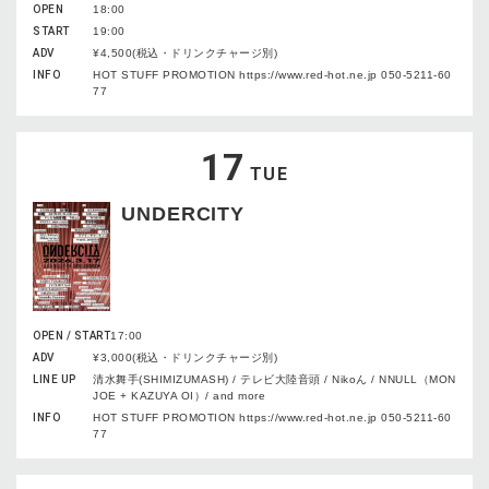
OPEN
18:00
START
19:00
ADV
¥4,500(税込・ドリンクチャージ別)
INFO
HOT STUFF PROMOTION https://www.red-hot.ne.jp 050-5211-60
77
17
TUE
UNDERCITY
OPEN / START
17:00
ADV
¥3,000(税込・ドリンクチャージ別)
LINE UP
清水舞手(SHIMIZUMASH) / テレビ大陸音頭 / Nikoん / NNULL（MON
JOE + KAZUYA OI）/ and more
INFO
HOT STUFF PROMOTION https://www.red-hot.ne.jp 050-5211-60
77