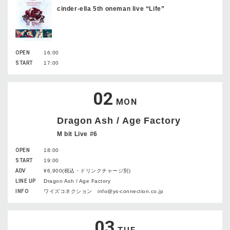
cinder-ella 5th oneman live “Life”
OPEN
16:00
START
17:00
02
MON
Dragon Ash / Age Factory
M bit Live #6
OPEN
18:00
START
19:00
ADV
¥6,900(税込・ドリンクチャージ別)
LINE UP
Dragon Ash / Age Factory
INFO
ワイズコネクション info@ys-connection.co.jp
03