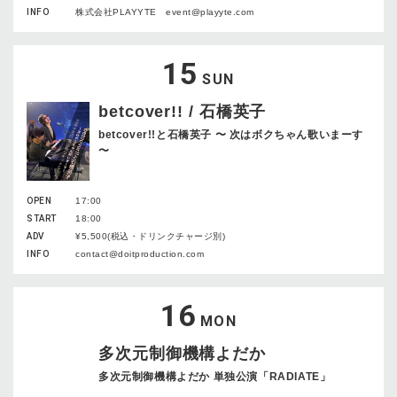
INFO
株式会社PLAYYTE event@playyte.com
15
SUN
betcover!! / 石橋英子
betcover!!と石橋英子 〜 次はボクちゃん歌いまーす
〜
OPEN
17:00
START
18:00
ADV
¥5,500(税込・ドリンクチャージ別)
INFO
contact@doitproduction.com
16
MON
多次元制御機構よだか
多次元制御機構よだか 単独公演「RADIATE」