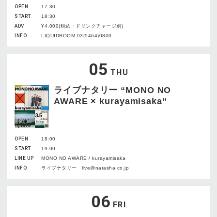
OPEN
17:30
START
18:30
ADV
¥4,000(税込・ドリンクチャージ別)
INFO
LIQUIDROOM 03(5464)0800
05
THU
ライブナタリー “MONO NO
AWARE × kurayamisaka”
OPEN
18:00
START
19:00
LINE UP
MONO NO AWARE / kurayamisaka
INFO
ライブナタリー live@natasha.co.jp
06
FRI