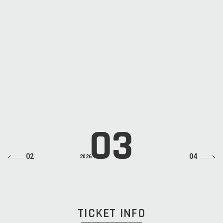
TUE
Dios
Dios 6th Anniversary Year Tour
OPEN
18:00
START
19:00
ADV
¥7,000(税込・ドリンクチャージ別) ※イベント限定Tシャツ・リスト
バンド付き（Lサイズ・会場でお渡し）
INFO
SMASH 03(3444)6751
03
02
04
2026
TICKET INFO