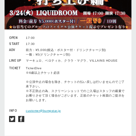
OPEN
17:00
START
17:30
ADV
前方：¥5,000(税込・ポスター付・ドリンクチャージ別)
一般：¥0(ドリンクチャージ別)
LINE UP
マーキュロ、ベロティカ、クララ・マグラ、VILLAINS HOUSE
TICKET
TicketDive
※6歳以上チケット必須
※公演中止の場合を除き、チケットの払い戻しは行いませんのでご了
承下さい。
※不正防止の為、スクリーンショットでのご入場はスタッフの裁量で
お断りさせて頂く場合がございます。正規のチケット画面のご提示を
お願いします。
INFO
customer@bumpstar.jp