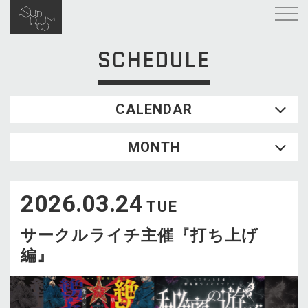
SCHEDULE
CALENDAR
2026.08
MONTH
SUN
MON
TUE
WED
THU
FRI
SAT
1
2026.03.24
2
3
4
5
6
7
8
TUE
9
10
11
12
13
14
15
サークルライチ主催『打ち上げ
16
17
18
19
20
21
22
編』
23
24
25
26
27
28
29
30
31