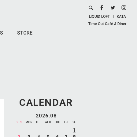
LIQUID LOFT
|
KATA
Time Out Café & Diner
S
STORE
CALENDAR
2026.08
SUN
MON
TUE
WED
THU
FRI
SAT
1