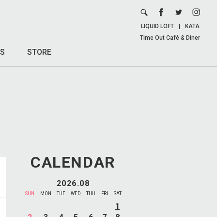
LIQUID LOFT
|
KATA
Time Out Café & Diner
S
STORE
CALENDAR
2026.08
SUN
MON
TUE
WED
THU
FRI
SAT
1