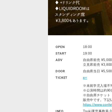
OPEN
18:00
START
19:00
ADV
自由席前売 ¥5,0
立見席前売 ¥3,8
DOOR
自由席当日 ¥5,5
TICKET
e+
※未就学児入場不
※公演時間は約9
※自由席チケット（
販売中です。下記
https://www.confe
INFO
Tsuki運営事務局 07