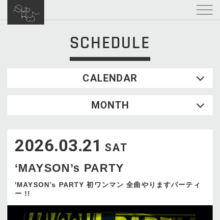
SCHEDULE
CALENDAR
2026.08
MONTH
SUN
MON
TUE
WED
THU
FRI
SAT
1
2026.03.21
2
3
4
5
6
7
8
SAT
9
10
11
12
13
14
15
‘MAYSON’s PARTY
16
17
18
19
20
21
22
23
24
25
26
27
28
29
'MAYSON’s PARTY 初ワンマン 全曲やりますパーティ
ー !!
30
31