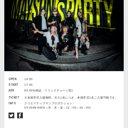
OPEN
16:00
START
17:00
ADV
¥5,500(税込・ドリンクチャージ別)
TICKET
※未就学児入場無料。大人1名につき、未就学児1名ご入場可能です。
INFO
クリエイティブマンプロダクション：
03-3499-6669（月・水・金 : 12：00～16：00）