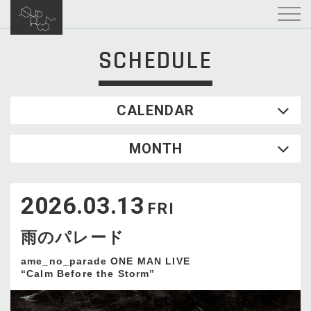
SCHEDULE
CALENDAR
2026.08
MONTH
SUN
MON
TUE
WED
THU
FRI
SAT
1
2026.03.13
2
3
4
5
6
7
8
FRI
9
10
11
12
13
14
15
雨のパレード
16
17
18
19
20
21
22
23
24
25
26
27
28
29
ame_no_parade ONE MAN LIVE
“Calm Before the Storm”
30
31