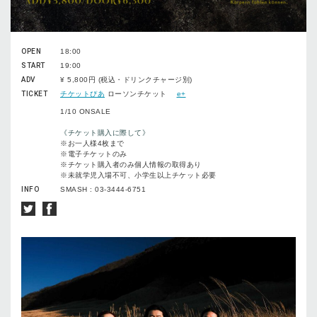
OPEN
18:00
START
19:00
ADV
¥ 5,800円 (税込・ドリンクチャージ別)
TICKET
チケットぴあ
ローソンチケット
e+
1/10 ONSALE
《チケット購入に際して》
※お一人様4枚まで
※電子チケットのみ
※チケット購入者のみ個人情報の取得あり
※未就学児入場不可、小学生以上チケット必要
INFO
SMASH : 03-3444-6751