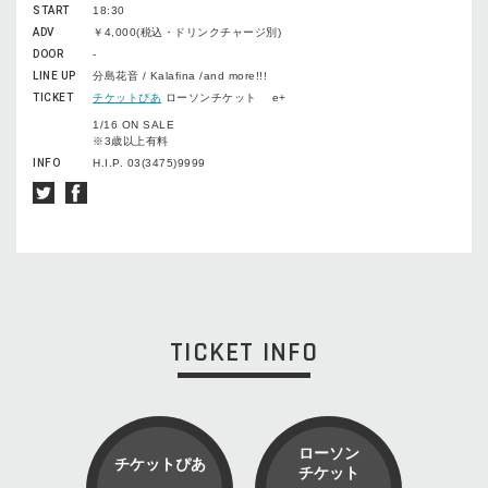
START
18:30
ADV
￥4,000(税込・ドリンクチャージ別)
DOOR
-
LINE UP
分島花音 / Kalafina /and more!!!
TICKET
チケットぴあ
ローソンチケット e+
1/16 ON SALE
※3歳以上有料
INFO
H.I.P. 03(3475)9999
TICKET INFO
ローソン
チケットぴあ
チケット