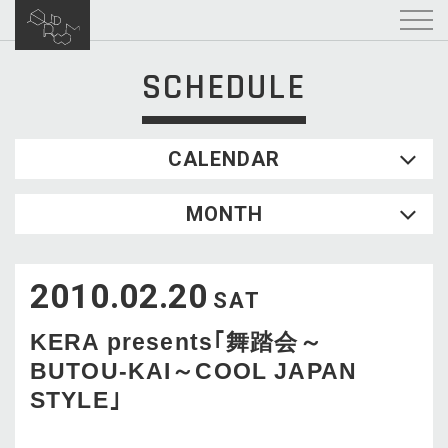
SCHEDULE
CALENDAR
2026.08
MONTH
SUN
MON
TUE
WED
THU
FRI
SAT
1
2010.02.20
2
3
4
5
6
7
8
SAT
9
10
11
12
13
14
15
KERA presents｢舞踏会～
16
17
18
19
20
21
22
BUTOU-KAI～COOL JAPAN
23
24
25
26
27
28
29
STYLE｣
30
31