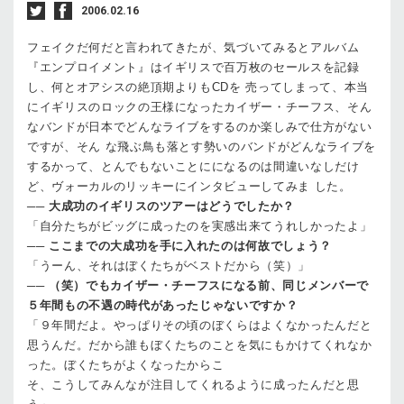
2006.02.16
フェイクだ何だと言われてきたが、気づいてみるとアルバム
『エンプロイメント』はイギリスで百万枚のセールスを記録
し、何とオアシスの絶頂期よりもCDを 売ってしまって、本当
にイギリスのロックの王様になったカイザー・チーフス、そん
なバンドが日本でどんなライブをするのか楽しみで仕方がない
ですが、そん な飛ぶ鳥も落とす勢いのバンドがどんなライブを
するかって、とんでもないことにになるのは間違いなしだけ
ど、ヴォーカルのリッキーにインタビューしてみま した。
──
大成功のイギリスのツアーはどうでしたか？
「自分たちがビッグに成ったのを実感出来てうれしかったよ」
──
ここまでの大成功を手に入れたのは何故でしょう？
「うーん、それはぼくたちがベストだから（笑）」
──
（笑）でもカイザー・チーフスになる前、同じメンバーで
５年間もの不遇の時代があったじゃないですか？
「９年間だよ。やっぱりその頃のぼくらはよくなかったんだと
思うんだ。だから誰もぼくたちのことを気にもかけてくれなか
った。ぼくたちがよくなったからこ
そ、こうしてみんなが注目してくれるように成ったんだと思