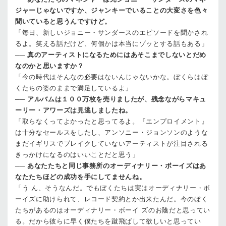
ジャーじゃないですか、ジャンキーでいることの大変さを色々
聞いていると思うんですけど。
「毎日、新しいジョニー・サンダースのエピソードを聞かされ
るよ。笑える話だけど、何個かは本当にゾッとする話もある」
──
真のアーティストになるためにはあそこまでしないとだめ
なのかと思いますか？
「今の時代はそんなの必要はないんじゃないかな。ぼくらはぼ
くたちの姿のままで満足しているよ」
──
アルバムは１００万枚を売りましたが、残念ながらマキュ
ーリー・アワーズは見逃しましたね。
「取らなくってよかったと思ってるよ。『エンプロイメント』
は十分なセールスをしたし、アンソニー・ジョンソンのような
まだイギリスでブレイクしていないアーティストが注目される
きっかけになるのはいいことだと思う」
──
あなたたちと同じ事務所のオーディナリー・ボーイズはあ
なたたちほどの成功を手にしてませんね。
「う ん、そうなんだ。でもぼくたちは実はオーディナリー・ボ
ーイズに助けられて、レコード契約とか出来たんだ。今のぼく
たちがあるのはオーディナリー・ボーイ ズのお陰だと思ってい
る。だから彼らに早く僕たちを蹴飛ばして欲しいと思ってい