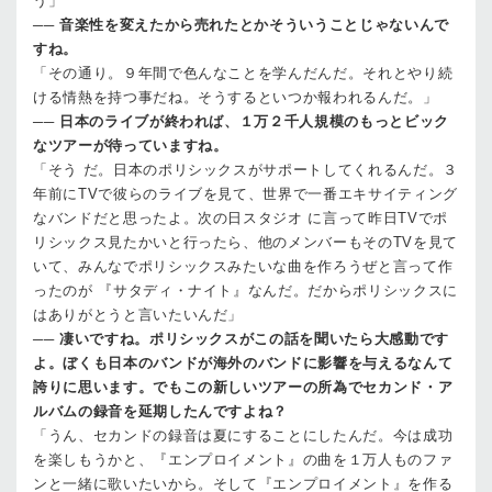
う」
──
音楽性を変えたから売れたとかそういうことじゃないんで
すね。
「その通り。９年間で色んなことを学んだんだ。それとやり続
ける情熱を持つ事だね。そうするといつか報われるんだ。」
──
日本のライブが終われば、１万２千人規模のもっとビック
なツアーが待っていますね。
「そう だ。日本のポリシックスがサポートしてくれるんだ。３
年前にTVで彼らのライブを見て、世界で一番エキサイティング
なバンドだと思ったよ。次の日スタジオ に言って昨日TVでポ
リシックス見たかいと行ったら、他のメンバーもそのTVを見て
いて、みんなでポリシックスみたいな曲を作ろうぜと言って作
ったのが 『サタディ・ナイト』なんだ。だからポリシックスに
はありがとうと言いたいんだ」
──
凄いですね。ポリシックスがこの話を聞いたら大感動です
よ。ぼくも日本のバンドが海外のバンドに影響を与えるなんて
誇りに思います。でもこの新しいツアーの所為でセカンド・ア
ルバムの録音を延期したんですよね？
「うん、セカンドの録音は夏にすることにしたんだ。今は成功
を楽しもうかと、『エンプロイメント』の曲を１万人ものファ
ンと一緒に歌いたいから。そして『エンプロイメント』を作る