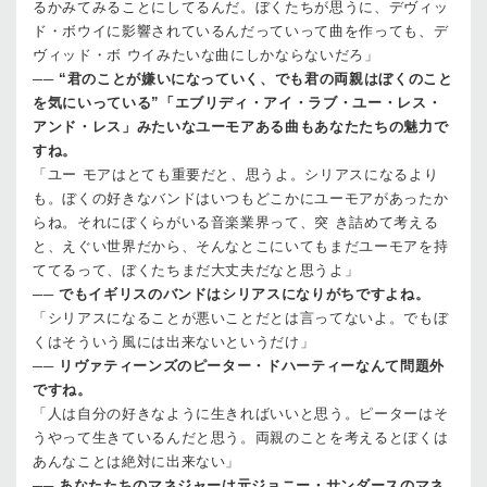
るかみてみることにしてるんだ。ぼくたちが思うに、デヴィッ
ド・ボウイに影響されているんだっていって曲を作っても、デ
ヴィッド・ボ ウイみたいな曲にしかならないだろ」
──
“君のことが嫌いになっていく、でも君の両親はぼくのこと
を気にいっている”「エブリディ・アイ・ラブ・ユー・レス・
アンド・レス」みたいなユーモアある曲もあなたたちの魅力で
すね。
「ユー モアはとても重要だと、思うよ。シリアスになるより
も。ぼくの好きなバンドはいつもどこかにユーモアがあったか
らね。それにぼくらがいる音楽業界って、突 き詰めて考える
と、えぐい世界だから、そんなとこにいてもまだユーモアを持
ててるって、ぼくたちまだ大丈夫だなと思うよ」
──
でもイギリスのバンドはシリアスになりがちですよね。
「シリアスになることが悪いことだとは言ってないよ。でもぼ
くはそういう風には出来ないというだけ」
──
リヴァティーンズのピーター・ドハーティーなんて問題外
ですね。
「人は自分の好きなように生きればいいと思う。ピーターはそ
うやって生きているんだと思う。両親のことを考えるとぼくは
あんなことは絶対に出来ない」
──
あなたたちのマネジャーは元ジョニー・サンダースのマネ