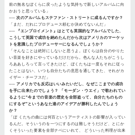
前の無名なぼくらに戻ったような気持ちで新しいアルバムに向
かおうと思っている」
──
次のアルバムもステファン・ストリートに成るんですか？
「まだ、だれにプロデュース頼むか決めてないんだ」
──
『エンプロイメント』はとても英国的なアルバムでした、
こうして英国で成功を納めたんだから次はアメリカのマーケッ
トを意識したプロデューサーになるんでしょうか？
「そんなことは絶対にしないと思うよ。ぼくらは自分のやりた
い音楽を好きにやっているだけだから。色んな人たちがこうし
ろああしろって言ってきたけど、ぼくたちは一度もそれに従っ
たことはない、いつも自分たちの意思を通してきた、それがカ
イザー・チーフスだ」
──
アメリカでも反応はいいみたいだし、なぜここまでの成功
を手に出来たのでしょう？ 「モーダン・ウエイ」で歌われてい
るように“今までの音楽の歴史を全部盗って、自分たちのもの
にするぞ”というあなた達のアイデアが勝利したんでしょう
か？
「ぼ くたちの曲には何百というアーティストの影響が入ってい
るんだ。そういうのを一つにするのは難しそうだけど、とにか
くそういった要素を全部ナベにいれて、 どういった料理が出来