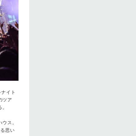
ゃナイト
のツア
る。
ハウス。
ける思い