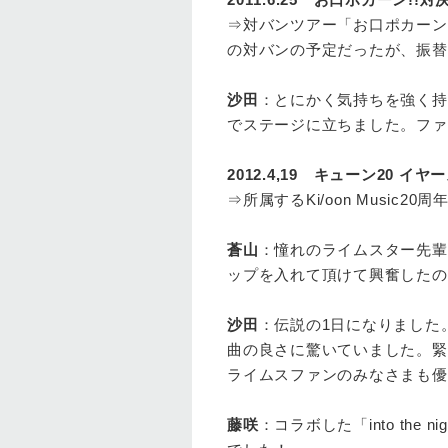
⇒対バンツアー「お口ポカーン
の対バンの予定だったが、振替
沙田
：とにかく気持ちを強く持
でステージに立ちました。ファ
2012.4,19 キューン20 イ
⇒所属するKi/oon Music2
蒼山
：憧れのライムスター先輩
ップを入れて頂けて興奮したの
沙田
：伝説の1日になりました。ラ
曲の良さに驚いていました。緊
ライムスファンのみなさまも優
藤咲
：コラボした「into th