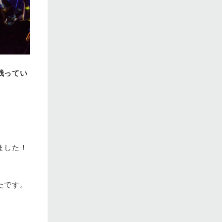
残ってい
ました！
たです。