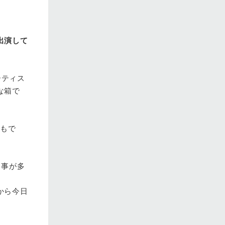
出演して
ーティス
な箱で
もで
う事が多
から今日