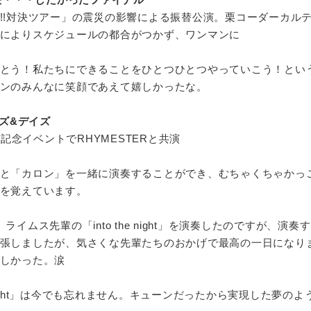
!!対決ツアー」の震災の影響による振替公演。栗コーダーカル
によりスケジュールの都合がつかず、ワンマンに
とう！私たちにできることをひとつひとつやっていこう！とい
ンのみんなに笑顔であえて嬉しかったな。
ヤーズ&デイズ
0周年記念イベントでRHYMESTERと共演
と「カロン」を一緒に演奏することができ、むちゃくちゃかっ
を覚えています。
イムス先輩の「into the night」を演奏したのですが、演奏
張しましたが、気さくな先輩たちのおかげで最高の一日になり
しかった。涙
e night」は今でも忘れません。キューンだったから実現した夢のよ