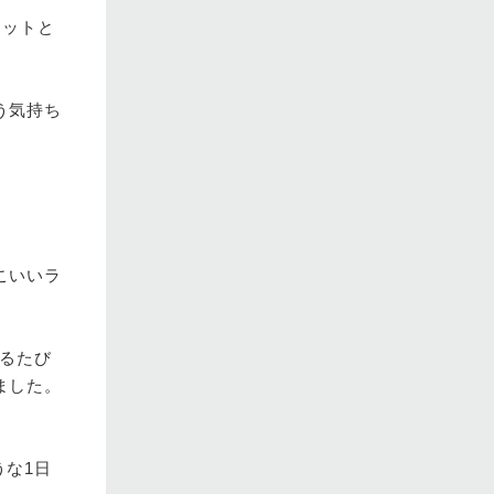
テットと
う気持ち
こいいラ
するたび
ました。
うな1日