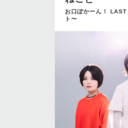
お⼝ぽかーん！ LAS
ト〜