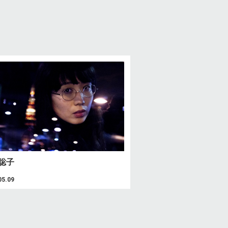
つ
聡子
05.09