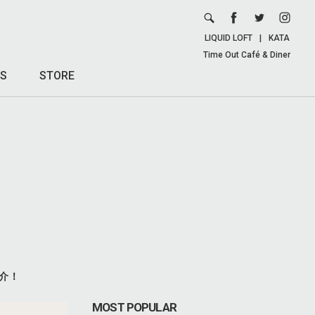
LIQUID LOFT
|
KATA
Time Out Café & Diner
S
STORE
介！
MOST POPULAR