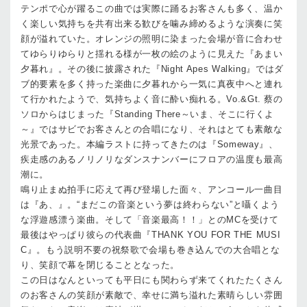
テンポで心が躍るこの曲では実際に踊るお客さんも多く、温か
く楽しい気持ちを共有出来る歓びを噛み締めるような演奏に笑
顔が溢れていた。オレンジの照明に染まった会場が音に合わせ
てゆらりゆらりと揺れる様が一枚の絵のように見えた『あまい
夕暮れ』。その後に披露された『Night Apes Walking』ではダ
ブ的要素を多く持った楽曲に夕暮れから一気に真夜中へと連れ
て行かれたようで、気持ちよく音に酔い痴れる。Vo.&Gt. 蔡の
ソロからはじまった『Standing There～いま、そこに行くよ
～』ではサビでお客さんとの合唱になり、それはとても素敵な
光景であった。本編ラストに持ってきたのは『Someway』、
疾走感のあるノリノリなダンスナンバーにフロアの温度も最高
潮に。
鳴り止まぬ拍手に応えて再び登場した面々、アンコール一曲目
は『あ、』。“まだこの音楽という夢は終わらない”と囁くよう
な浮遊感漂う楽曲。そして「音楽最高！！」とのMCを受けて
最後はやっぱり彼らの代表曲『THANK YOU FOR THE MUSI
C』。もう説明不要の祝祭歌で会場も巻き込んでの大合唱とな
り、笑顔で幕を閉じることとなった。
この日はなんといっても平日にも関わらず来てくれたたくさん
のお客さんの笑顔が素敵で、幸せに満ち溢れた素晴らしい雰囲