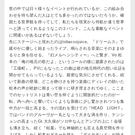
世の中では日々様々なイベントが行われているが、この組み合
わせを待ち望んだ人はとても多かったのではないだろうか。確
固たる世界観を持ってして、私たちを現実から何処か違う世界
へと誘ってくれるようなこの２バンド。こんな素敵なイベント
に間違いがあるはずないでしょう。
先にステージへと現れたのはtobaccojuice。『ドリームス』で
緩やかに優しく始まったライブ、鳴らされる音楽にそのままゆ
るりと身を任せる。『幻メルヘンシティー』へと繋ぎ、Vo.松
本の「俺の地元の歌だよ」というコールの後に披露されたのは
『工場町』。PVにもなったこの曲は彼の地元時代の想い出話を
聞かせてもらっているような、親密な気分にさせてくれる。続
いて新曲の登場、どこか静けさを持つ楽曲にディレイの効いた
松本の声が絶妙に相まって徐々に研ぎ澄まされてゆく。ここま
でのセットリストは青い空を仰ぐように開放的だったのが一
転、内へ内へと響いていくような新曲に少し驚かされつつも集
中力が一段と高まる。その流れを受けての『HEAD LIGHＴ』
ではバンドのグルーヴが一丸となって大きな渦を作り、テンシ
ョンの高まったGt.大久保がソロ中なんとアンプの上に！会場
も沸き立ち、続く『枯葉』でも神秘的とも言える異空間を作り
上げる。しかし松本がギターを持ち、『ダイヤモンド』が始ま