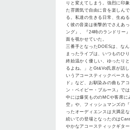
りと変えてしまう。強烈に印象
た雰囲気で自由に音を楽しんで
る。私達の生きる日常、生ぬる
く彼の音楽は衝撃的でさえあっ
ング』、『24時のランドリー
面を覗かせていた。
三番手となったDOESは、な
まったライブは、いつものひり
終始温かく優しい、ゆったりと
るよね。」とGt&Vo氏原が
いうアコースティックベースも
ド』など、お馴染みの曲もアコ
ン・ベイビー・ブルース』では
中には爆笑もののMCや客席にみ
空』や、フィッシュマンズの『
ったオーディエンスは大満足な
続いての登場となったのはCara
やかなアコースティックギター