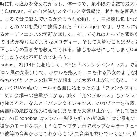
時に打ち込みを交えながらも、体一つで、最小限の音数で最大
うCaravan。その自然体なスタイルと空気感は、私たちを何処
。まるで音で遊んでいるかのような心愉しく、幸福感に包まれ
」との MCを受けて披露された『message』では、リズムに
るオーディエンスの笑顔が眩しく、そしてそれはとっても素敵
sic』では光が降り注ぐようなメロディー、そして真摯なことばが
正しい心の置き方を教えてくれる。誰もを幸せにしてしまうCara
てしまうのは不可抗力であろう。
nobos。2月14日に相応しく、SEは『バレンタインキッス』で
エプロン風の女装(！) で、ボウルを抱えチョコを作る乙女のよう
待ちわびたファンの歓声とが相まって大盛り上がりである。「
！」というGt&Vo蔡のコールを合図に始まったのは『ファンタスキ
一気に会場中の熱量が上がる。続く『光のブルース』もテンシ
け抜けると、なんと『バレンタインキッス』のカヴァーを披露
楽器隊の絶妙な絡みに会場はまたまた大盛り上がり。そして披
この日bonobos はメンバー脱退を経ての新体制で臨む最初
彼等のモードを表すようなアップテンポでポップなキラーチュ
い彼等の音楽からはこれからも4人で音楽を紡いでいくという