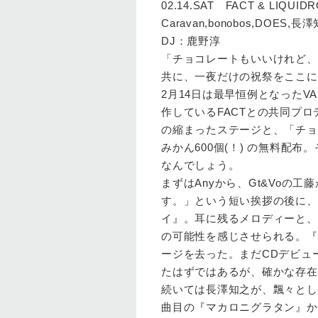
02.14.SAT FACT & LIQUID
Caravan,bonobos,DOES,長
DJ：鹿野淳
「チョコレートもいいけれど、
共に、一夜だけの祝祭をここに
2月14日は最早恒例となったVA
作しているFACTとの共同プ
の縮まったステージと、「チョ
みかん600個(！) の無料配
なんでしょう。
まずはAnyから、Gt&Voの
す。」という短い挨拶の後に、
イ』。耳に残るメロディーと、
の可能性を感じさせられる。『
ージを去った。まだCDデビュ
たはずではあるが、確かな存在
続いては長澤知之が、飄々とし
曲目の『マカロニグラタン』か