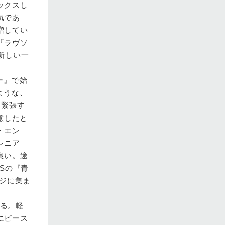
ックスし
気であ
増してい
『ラヴソ
新しい一
ー』で始
ような、
、緊張す
意したと
・エン
レニア
良い。途
TSの『青
ージに集ま
まる。軽
にピース