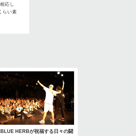
に相応し
くらい素
A BLUE HERBが祝福する日々の闘