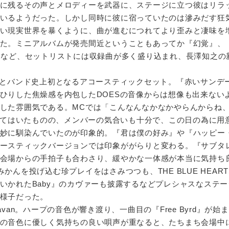
に残るその声とメロディーを武器に、ステージに立つ彼はリラ
いるようだった。しかし同時に彼に宿っていたのは滲みだす狂
い現実世界を暴くように、曲が進むにつれてより歪みと凄味を
た。ミニアルバムが発売間近ということもあってか『幻覚』、
』など、セットリストには収録曲が多く盛り込まれ、長澤知之の
んとバンド史上初となるアコースティックセット。『赤いサンデ
ひりした焦燥感を内包したDOESの音像からは想像も出来ない
した雰囲気である。MCでは「こんなんなかなかやらんからね
話してはいたものの、メンバーの気合いも十分で、この日の為に用
妙に馴染んでいたのが印象的。『君は僕の好み』や『ハッピー
ースティックバージョンでは印象ががらりと変わる。『サブタ
会場からの手拍子も合わさり、緩やかな一体感が本当に気持ち
かんを投げ込む珍プレイをはさみつつも、THE BLUE HEAR
いかれたBaby』のカヴァーも披露するなどプレシャスなステ
様子だった。
van。ハープの音色が響き渡り、一曲目の『Free Byrd』が始
の音色に優しく気持ちの良い唄声が重なると、たちまち会場中