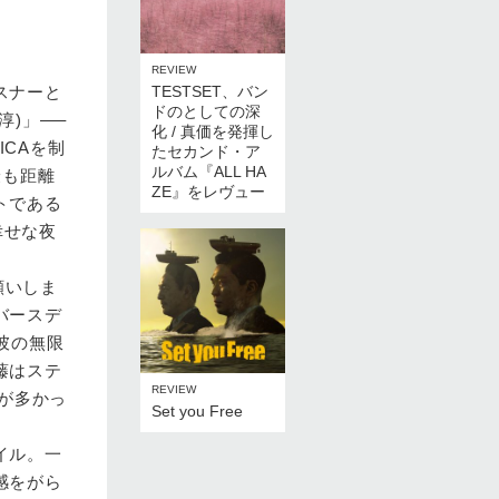
REVIEW
スナーと
TESTSET、バン
ドのとしての深
)」—–
化 / 真価を発揮し
ICAを制
たセカンド・ア
ルバム『ALL HA
最も距離
ZE』をレヴュー
トである
幸せな夜
願いしま
バースデ
彼の無限
藤はステ
REVIEW
が多かっ
Set you Free
イル。一
感をがら