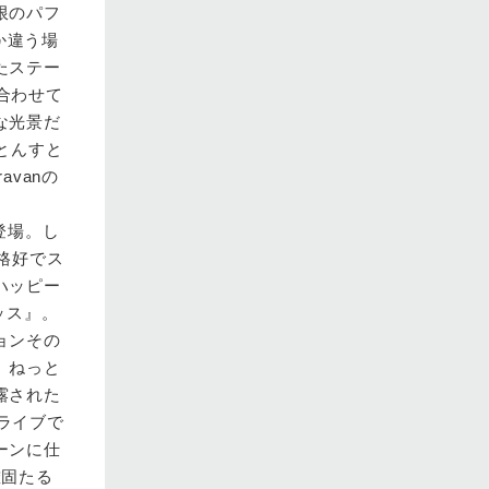
限のパフ
か違う場
たステー
合わせて
な光景だ
すとんすと
vanの
登場。し
な格好でス
ハッピー
ッス』。
ョンその
。ねっと
露された
のライブで
ーンに仕
確固たる