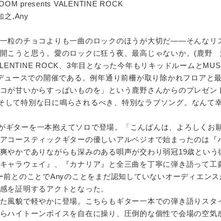
ROOM presents VALENTINE ROCK
澤知之,Any
一粒のチョコよりも一曲のロックのほうが大切だ――そんなリ
開こうと思う。愛のロックに狂う夜、最高じゃないか。(鹿野 淳
LENTINE ROCK、3年目となった今年もリキッドルームとMUS
ロデュースでの開催である。例年通り前柵が取り除かれフロアと
コが甘いからすっぱいものを」という鹿野さんからのプレゼン
布。そして特別な日に鳴らされるべき、特別なラブソング。なんて
工藤がギターを一本抱えてソロで登場。「こんばんは、よろしくお
アコースティックギターの優しいアルペジオで始まったのは『
爽やかでありながらも深みのある唄声が交わり弱冠19歳という
キャラウェイ』、『カナリア』と全三曲を丁寧に弾き語って工
ー前とのことでAnyのことをまだ認知していないオーディエンス
感を証明するアクトとなった。
た風貌で軽やかに登場。こちらもギター一本での弾き語りスタ
らハイトーンボイスを自在に操り、圧倒的な個性で会場の空気