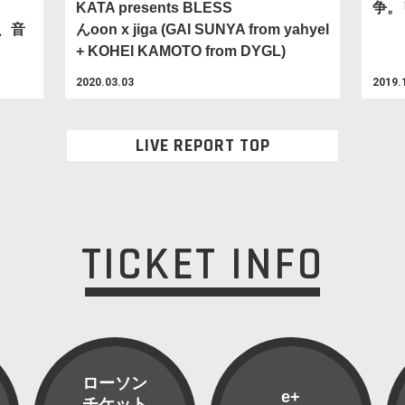
KATA presents BLESS
争。
た、音
んoon x jiga (GAI SUNYA from yahyel
+ KOHEI KAMOTO from DYGL)
2020.03.03
2019.
LIVE REPORT TOP
TICKET INFO
ローソン
e+
チケット