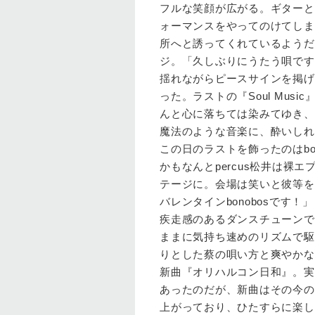
フルな笑顔が広がる。ギターと
ォーマンスをやってのけてしま
所へと誘ってくれているようだ
ジ。「久しぶりにうたう唄です。
揺れながらピースサインを掲げ
った。ラストの『Soul Mu
んと心に落ちては染みてゆき、
魔法のような音楽に、酔いしれ
この日のラストを飾ったのはbo
かもなんとpercus松井は裸
テージに。会場は笑いと彼等を
バレンタインbonobosです
疾走感のあるダンスチューンで
ままに気持ち速めのリズムで駆
りとした蔡の唄い方と爽やかな
新曲『オリハルコン日和』。実は
あったのだが、新曲はその今の
上がっており、ひたすらに楽し