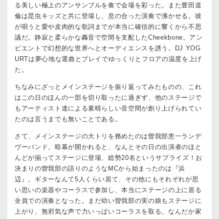
る美しい極上のアンサンブルを奏で会場を彩った。また豊田道
倫は昆虫キッズと共に登場し、息の合った演奏で沸かせる。彼
が唄うと愛や皮肉的な歌詞までが本当に確信的に響くから不思
議だ。静寂と柔らかな轟音で空間を支配したCheekbone。アン
ビエントで幻想的な世界へとオーディエンスを誘う。DJ YOG
URTは夢心地な選曲とプレイでゆっくりとフロアの温度を上げ
た。
ちなみにざっとメインステージを振り返ってみたものの、これ
はこの日のほんの一部を切り取ったに過ぎず、他のステージで
もアーティスト達による素晴らしい音空間が創り上げられてい
たのは言うまでも無いことである。
さて、メインステージの大トリを務めたのは曽我部恵一ランデ
ヴーバンド。暗幕が開かれると、なんとその日の出演者のほと
んどが揃ってステージに登場、総勢20名というサプライズ！お
決まりの曽我部の語りのようなMCから始まったのは『浜
辺』。ギターなんて5人くらい居て、その他にもそれぞれが思
い思いの楽器やコーラスで参加し、本当にステージの上に居る
全員での演奏となった。まだ幼い曽我部の実の娘もステージに
上がり、無邪気な声で力いっぱいコーラスを取る。なんだか家