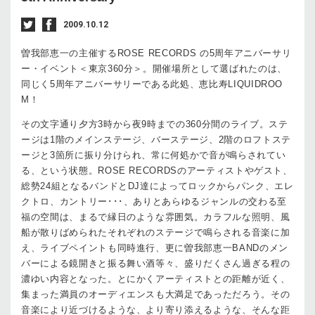
2009.10.12
曽我部恵一の主催するROSE RECORDS の5周年アニバーサリ
ー・イベント＜東京360分＞。開催場所として選ばれたのは、
同じく5周年アニバーサリーである此処、恵比寿LIQUIDROO
M！
その文字通り夕方3時から夜9時までの360分間のライブ。ステ
ージは1階のメインステージ、バーステージ、2階のロフトステ
ージと3箇所に振り分けられ、常に何処かで音が鳴らされてい
る、という状態。ROSE RECORDSのアーティストやゲスト、
総勢24組となるバンドとDJ達によってロックからパンク、エレ
クトロ、カントリー･･･、ありとあらゆるジャンルの交わる至
福の空間は、まるで縁日のような雰囲気。カラフルな照明、風
船が散りばめられたそれぞれのステージで鳴らされる音楽に加
え、ライブペイントも同時進行、更に曽我部恵一BANDのメン
バーによる鏡開きと振る舞い酒等々、盛りだくさん過ぎる程の
濃ゆい内容となった。とにかくアーティストとの距離が近く、
集まった満員のオーディエンスも大満足であっただろう。その
音楽により近づけるような、より寄り添えるような、そんな距