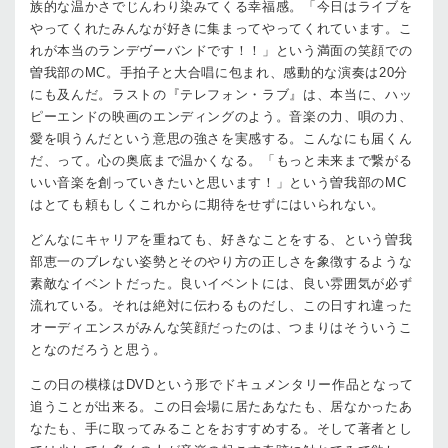
族的な温かさでじんわり染みてくる幸福感。「今日はライブを
やってくれたみんなが好きに集まってやってくれています。こ
れが本当のランデヴーバンドです！！」という満面の笑顔での
曽我部のMC。手拍子と大合唱に包まれ、感動的な演奏は20分
にも及んだ。ラストの『テレフォン・ラブ』は、本当に、ハッ
ピーエンドの映画のエンディングのよう。音楽の力、唄の力、
愛を唄うんだという意思の強さを実感する。こんなにも届くん
だ、って。心の奥底まで温かくなる。「もっと未来まで繋がる
いい音楽を創っていきたいと思います！」という曽我部のMC
はとても頼もしくこれからに期待をせずにはいられない。
どんなにキャリアを重ねても、好きなことをする、という曽我
部恵一のブレない姿勢とそのやり方の正しさを象徴するような
素敵なイベントだった。良いイベントには、良い雰囲気が必ず
流れている。それは絶対に伝わるものだし、この日すれ違った
オーディエンスがみんな笑顔だったのは、つまりはそういうこ
となのだろうと思う。
この日の模様はDVDという形でドキュメンタリー作品となって
追うことが出来る。この日会場に居たあなたも、居なかったあ
なたも、手に取ってみることをおすすめする。そして著者とし