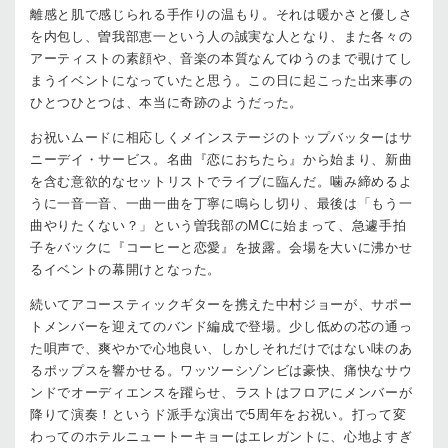
離感と肌で感じられる手作りの温もり。それは暖かさと優しさ
を内包し、曽我部恵一という人の誠実な人となり、また各々の
アーティストの素顔や、音楽の本質なんてゆうのまで覗けてし
まうイベントになっていたと思う。この日に起こった出来事の
ひとつひとつは、本当に奇跡のようだった。
お祝いムードに相応しくメインステージのトップバッターはサ
ニーデイ・サービス。名曲『恋におちたら』から始まり、新曲
を含む意欲的なセットリストでライブに臨んだ。噛み締めるよ
うに一音一音、一曲一曲を丁寧に鳴らし切り、最後は「もう一
曲やりたくない？」という曽我部のMCに始まって、急遽手拍
子をバックに『コーヒーと恋愛』を披露。会場を大いに沸かせ
るイベントの幕開けとなった。
続いてアコースティックギターを携えた中村ジョーが、サポー
トメンバーを迎えてのバンド編成で登場。少し低めの芯の通っ
た唄声で、爽やかで心地良い、しかしそれだけではない味のあ
るポップスを響かせる。ワッツーシゾンビは豪快、痛快なサウ
ンドでオーディエンスを躍らせ、ラストはフロアにメンバーが
降りて演奏！というド派手な演出で5周年をお祝い。打って変
わってのホテルニュートーキョーはエレガントに、心地よすぎ