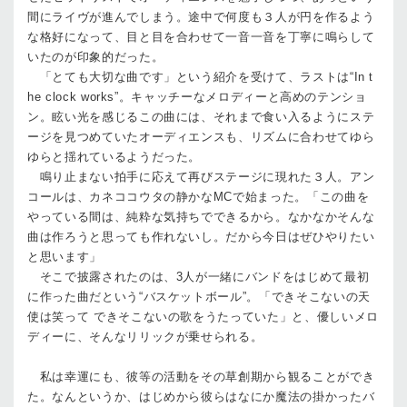
間にライヴが進んでしまう。途中で何度も３人が円を作るよう
な格好になって、目と目を合わせて一音一音を丁寧に鳴らして
いたのが印象的だった。
「とても大切な曲です」という紹介を受けて、ラストは“In t
he clock works”。キャッチーなメロディーと高めのテンショ
ン。眩い光を感じるこの曲には、それまで食い入るようにステ
ージを見つめていたオーディエンスも、リズムに合わせてゆら
ゆらと揺れているようだった。
鳴り止まない拍手に応えて再びステージに現れた３人。アン
コールは、カネココウタの静かなMCで始まった。「この曲を
やっている間は、純粋な気持ちでできるから。なかなかそんな
曲は作ろうと思っても作れないし。だから今日はぜひやりたい
と思います」
そこで披露されたのは、3人が一緒にバンドをはじめて最初
に作った曲だという“バスケットボール”。「できそこないの天
使は笑って できそこないの歌をうたっていた」と、優しいメロ
ディーに、そんなリリックが乗せられる。
私は幸運にも、彼等の活動をその草創期から観ることができ
た。なんというか、はじめから彼らはなにか魔法の掛かったバ