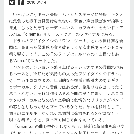
2010.04.14
いっぱいにうまった会場、ふらりとステージに登場した３人
に気負った様子は見受けられない。黄色い声は飛ばさず拍手で
迎え、じっと見守るオーディエンス…カフカの、セカンド・ア
ルバム『cinema』リリース・ツアーのファイナルである。
ドラムのフジイダイシの「ワン、ツー！」という掛け声を合
図に、高まった緊張感を突き破るような疾走感あるイントロが
鳴り響く。そう、この日のライブはアルバムの１曲目でもあ
る“Annie”でスタートした。
バンドのテンションを盛り上げるヨシミナオヤの雰囲気のあ
るベースと、冷静だが気持ちの入ったフジイダイシのドラム。
そしてカネココウタの、圧倒的な存在感と吸引力のあるギター
とボーカル。クリアな音像ではあるが、物足りなさはまったく
感じられない。それは作り込まれた曲の良さに加え、カネココ
ウタのボーカルと彼の紡ぐ文学的で叙情的なリリックがバンド
の芯となりしっかりと立っているからだ。それを指針として、
個々のエネルギーがそれぞれ個別に発散されるのではなく・
唄・を奏でようと、真っ直ぐ同じ方向を向いている。
『cinema』の曲を中心としながらも、随所に新旧曲を織り交
ぜたセットリストでオーディエンスを魅了しつつ、あっという