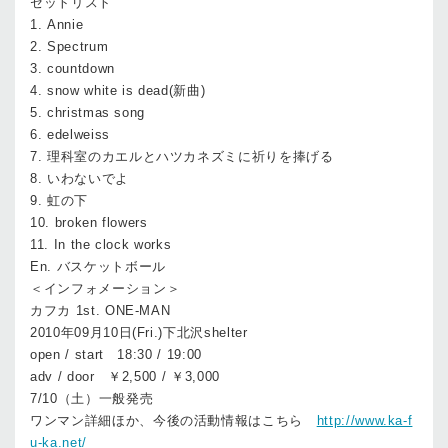
セットリスト
1. Annie
2. Spectrum
3. countdown
4. snow white is dead(新曲)
5. christmas song
6. edelweiss
7. 理科室のカエルとハツカネズミに祈りを捧げる
8. いわないでよ
9. 虹の下
10. broken flowers
11. In the clock works
En. バスケットボール
＜インフォメーション＞
カフカ 1st. ONE-MAN
2010年09月10日(Fri.)下北沢shelter
open / start 18:30 / 19:00
adv / door ￥2,500 / ￥3,000
7/10（土）一般発売
ワンマン詳細ほか、今後の活動情報はこちら
http://www.ka-f
u-ka.net/