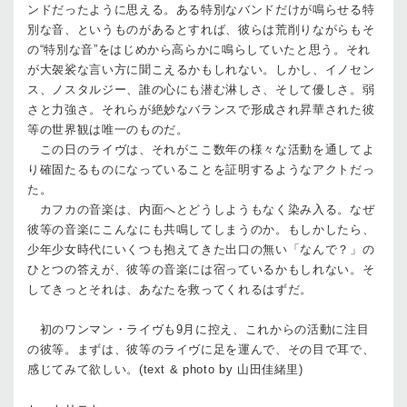
ンドだったように思える。ある特別なバンドだけが鳴らせる特
別な音、というものがあるとすれば、彼らは荒削りながらもそ
の“特別な音”をはじめから高らかに鳴らしていたと思う。それ
が大袈裟な言い方に聞こえるかもしれない。しかし、イノセン
ス、ノスタルジー、誰の心にも潜む淋しさ、そして優しさ。弱
さと力強さ。それらが絶妙なバランスで形成され昇華された彼
等の世界観は唯一のものだ。
この日のライヴは、それがここ数年の様々な活動を通してよ
り確固たるものになっていることを証明するようなアクトだっ
た。
カフカの音楽は、内面へとどうしようもなく染み入る。なぜ
彼等の音楽にこんなにも共鳴してしまうのか。もしかしたら、
少年少女時代にいくつも抱えてきた出口の無い「なんで？」の
ひとつの答えが、彼等の音楽には宿っているかもしれない。そ
してきっとそれは、あなたを救ってくれるはずだ。
初のワンマン・ライヴも9月に控え、これからの活動に注目
の彼等。まずは、彼等のライヴに足を運んで、その目で耳で、
感じてみて欲しい。(text & photo by 山田佳緒里)