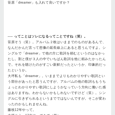
笹原
「dreamer」も入れて良いですか？
──
ってことはソレになるってことですね（笑）。
笹原
そう（笑）。アルバム２枚はいままでのものがあるんで、
なんだかんだ言って想像の延長線上にあると思うんですよ。シ
ングルで「dreamer」で他の方に歌詞を頼むというのはなかっ
たし。割と僕が３人の中でいちばん歌詞を他に頼みたかったん
で。それを聴けたのがすごい新鮮だったというか、印象的だっ
たというか。
大坪
私も「dreamer」。いままでよりもわかりやすい歌詞とい
う部分があったと思うんですが、アルバムの他の歌詞ももうち
ょっとわかりやすい歌詞にしようかなっていう方向に働いた感
はありますね。わからないかもしれないですけど（笑）。シン
グルに引きずられるというまでではないんですが。そこが変わ
ったのかもしれませんね。
藤枝
12年やって。