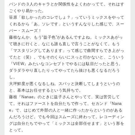
バンドの３人のキャラとか関係性をよくわかってて。それはす
ごくやり易かった。
笹原
「欲しかったのコレでしょ？」っていうミックスをやって
くれるから「あ、ソレです」というすんなりした感じで、スー
パー・スムーズ！
藤枝
なんか、もう“益子色”があるんですよね。ミックスあがっ
て聴きに行くと、なにも誰も直しで言うことがなくて。もう
「マスタリングしてあります」って感じで曲間すらでき上がっ
てたと（笑）。でもそのくらいにスっと行かないと、こういう
『VIEW』みたいなコンセプトでやるには駄目だったと思う。
ダラダラやり直したりってやってたら抜けも悪くなるだろう
し。
大坪
鮮度が悪くなるしね。スパッと決断してしまうというの
と、基本はお任せするという気持ちで。
藤枝
『Nanae』のときに益子さんとやってて、実は苦労して
て。それはファーストを自分たちで作って、セカンド『Nana
e』で、はじめて外部の人と一緒に作ったからというのがある
んだろうけど。でも今回はスムーズに終わって。レコーディン
グは自分たちでやって「ミックスは全部任せます」という形を
とって。