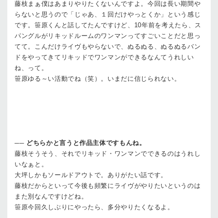
藤枝
まぁ僕はあまりやりたくないんですよ。今回は長い期間や
らないと思うので「じゃあ、１回だけやっとくか」という感じ
です。笹原くんと話してたんですけど、10年前を考えたら、ス
パングルがリキッドルームのワンマンってすごいことだと思っ
てて。こんだけライヴもやらないで、ぬるぬる、ぬるぬるバン
ドをやってきてリキッドでワンマンができるなんてうれしい
ね、って。
笹原
ゆる～い活動でね（笑）。いまだに信じられない。
──
どちらかと言うと作品主体ですもんね。
藤枝
そうそう、それでリキッド・ワンマンでできるのはうれし
いなぁと。
大坪
しかもソールドアウトで。ありがたい話です。
藤枝
だからといって今後も頻繁にライヴがやりたいというのは
また別なんですけどね。
笹原
今回久しぶりにやったら、多分やりたくなるよ。