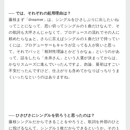
──
では、それぞれの起用理由は？
藤枝
まず「dreamer」は、シングルをひさしぶりに出したいね
ってことになって、思い切ってシングルの１曲だけなんで、そ
の歌詞も大坪さんじゃなくて、プロデュースの流れでその人に
頼めたらなぁと。さらに言えばシングルの１曲だけで持ってい
くには、プロデューサーもキャラが立ってる人が良いと思っ
て。それでパッと「相対性理論とかどうかなぁ」というのがあ
って、話をしたら「永井さん」という人選が決まってからは、
かなりスムーズに進んでいったんですよ。勿論、最初はすごい
不安だったんですけど、仕上がりも含めてかなりばっちりうま
くいったなというのはありますね。
──
ひさびさにシングルを切ろうと思ったのは？
藤枝
シングルだからできることをやろうと。歌詞を外部のひと
に投げるなんて、シングル１枚だからできるというか。その１