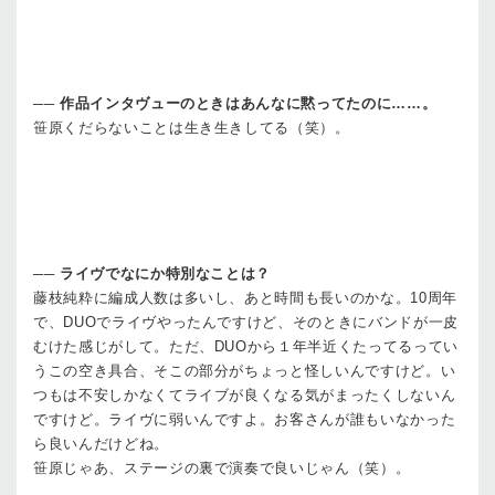
──
作品インタヴューのときはあんなに黙ってたのに……。
笹原
くだらないことは生き生きしてる（笑）。
──
ライヴでなにか特別なことは？
藤枝
純粋に編成人数は多いし、あと時間も長いのかな。10周年
で、DUOでライヴやったんですけど、そのときにバンドが一皮
むけた感じがして。ただ、DUOから１年半近くたってるってい
うこの空き具合、そこの部分がちょっと怪しいんですけど。い
つもは不安しかなくてライブが良くなる気がまったくしないん
ですけど。ライヴに弱いんですよ。お客さんが誰もいなかった
ら良いんだけどね。
笹原
じゃあ、ステージの裏で演奏で良いじゃん（笑）。