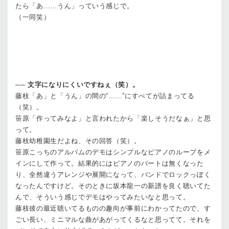
たら「あ……うん」っていう感じで。
（一同笑）
──
文字になりにくいですねぇ（笑）。
藤枝
「あ」と「うん」の間の“……”にすべてが詰まってる
（笑）。
笹原
「作ってみなよ」と言われたから「楽しそうだなぁ」と思
って。
藤枝
幼稚園生だよね、その回答（笑）。
笹原
こっちのアルバムのデモはシンプルなピアノのループをメ
インにして作って。結果的にはピアノのパートは無くなった
り、全然違うアレンジや展開になって、バンドでロックっぽく
なったんですけど。そのときに坂本龍一の新譜を良く聴いてた
んで、そういう感じでデモはやってみたいなと思って。
藤枝
彼の最近聴いてるものの趣向が事前にわかってたので、す
ごい長い、ミニマルな曲があがってくるなと思ってて。それを