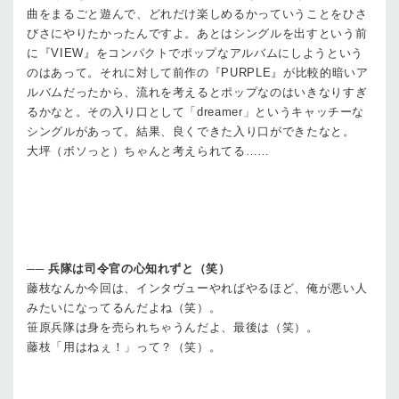
曲をまるごと遊んで、どれだけ楽しめるかっていうことをひさ
びさにやりたかったんですよ。あとはシングルを出すという前
に『VIEW』をコンパクトでポップなアルバムにしようという
のはあって。それに対して前作の『PURPLE』が比較的暗いア
ルバムだったから、流れを考えるとポップなのはいきなりすぎ
るかなと。その入り口として「dreamer」というキャッチーな
シングルがあって。結果、良くできた入り口ができたなと。
大坪
（ボソっと）ちゃんと考えられてる……
──
兵隊は司令官の心知れずと（笑）
藤枝
なんか今回は、インタヴューやればやるほど、俺が悪い人
みたいになってるんだよね（笑）。
笹原
兵隊は身を売られちゃうんだよ、最後は（笑）。
藤枝
「用はねぇ！」って？（笑）。