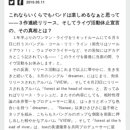
2010.05.11
これならいくらでもバンドは楽しめるなぁと思って
――３作連続リリース、そしてライヴ活動休止宣言
の、その真相とは？
１年半ぶりのワンマン・ライヴをリキッドルームにて６月５
日に行うスパングル・コール・リリ・ライン（前売りはソール
ドアウト！）。ウェブやフライヤーなど、その告知にはデカデ
カとこう記されている——「このライヴを最後に当面の間、ラ
イヴ活動をお休みします」と。
その反面、リリース活動はこれまで以上に華やかに、生き生
きと続いてる。３月のシングル「dreamer」にはじまり、先頃
リリースされたアルバム『VIEW』、そして６月23日にリリー
スされるアルバム『forest at the head of river』と、言ってみ
ればリリース・ラッシュだ。またその内容にしても、相対性理
論の永井聖一をプロデューサーに迎え、はっきりとポップな色
合いを持つ「dreamer」。『Nanae』以来ひさびさに益子樹と
タッグを組み、こちらもスパングルのポップな側面を前面に押
し出した軽やかなアルバム『VIEW』。そして『forest at the h
ead of river』は、toeの美濃隆章を共同プロデューサーに迎