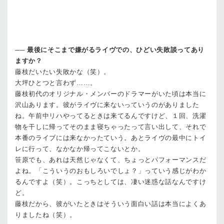
──
最後にそこまで嫌がるライヴでの、ひどい失敗談ってあり
ますか？
藤枝
だいたい失敗かな（笑）。
大坪
ひとつと言わず……。
藤枝
初代のオリジナル・メンバーのドラマーがいた頃は本当に
沢山あります。彼がライヴに来ないっていうのがありました
ね。午前中リハやってるときは来てるんですけど、１回、洗濯
物を干しに帰ってそのまま寝ちゃったって言い出して、それで
本番のライブには来なかったていう。あとライヴの最中にトイ
レに行って、なかなか帰ってこないとか。
笹原
でも、あれは天然じゃなくて、ちょっとパフォーマンスだ
よね。「こういうのおもしろいでしょ？」っていう感じがわか
るんですよ（笑）。こっちとしては、凄い迷惑な話なんですけ
ど。
藤枝
だから、彼がいたときはそういう面白い話は本当によくあ
りましたね（笑）。