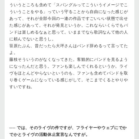
ういうところも含めて「スパングルってこういうイメージでこ
ういうことをやる」っていう守ることから自由になった感じが
あって、それが全部今回の一連の作品ですごいいい状態で出せ
た感じがあって。それが発見というか。これならいくらでもバ
ンドは楽しめるなぁと思って。いままでなら歌詞なんて他の人
に頼んでないと思うし。
笹原
たぶん、昔だったら大坪さんはバンド辞めるって言ってた
よ。
藤枝
そういうのがなくなってきた。客観的にバンドを見るよう
になったんだと思う。ファンも楽しんでくれるというか。ライ
ヴをほとんどやらないというのも、ファンも含めてバンドを取
り巻くゲームになっている感じがして。そこまでくるとやりや
すいですね。
──
では、そのライヴの件ですが、フライヤーやウェブにでか
でかとライヴの活動休止宣言なんですが。