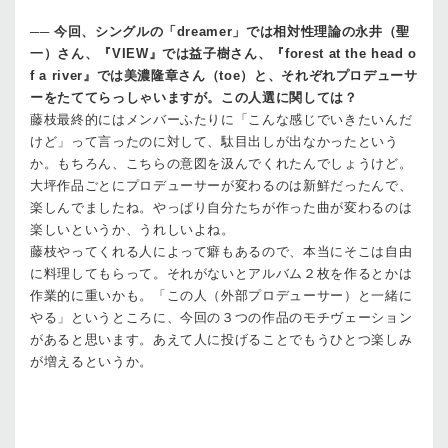
──
今回、シングルの「dreamer」では相対性理論の永井（聖
一）さん、『VIEW』では益子樹さん、『forest at the head o
f a river』では美濃隆章さん（toe）と、それぞれプロデューサ
ーをたててらっしゃいますが。この人選に関しては？
藤枝
最終的にはメンバーふたりに「こんな感じでいきたいんだ
けど」って言ったのに対して、駄目出しが出なかったという
か。もちろん、こちらの意図を汲んでくれたんでしょうけど。
大坪
作品ごとにプロデューサーが変わるのは新鮮だったんで、
楽しんでましたね。やっぱり自分たちが作った曲が変わるのは
楽しいというか、うれしいよね。
藤枝
やってくれる人によって癖もあるので、本当にそこは自由
に料理してもらって。それがないとアルバム２枚を作るとかは
作業的に重いかも。「この人（外部プロデューサー）と一緒に
やる」というところに、今回の３つの作品のモチヴェーション
があると思います。あえて人に投げることでもうひとつ楽しみ
が増えるというか。