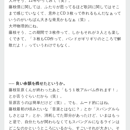
大坪
そう、12年やってみて（笑）。
藤枝
僕に関しては、ふたりが思ってるほど歌詞に関してはそこ
まで感じていなくて、意外とCD３枚って作れるもんだなぁって
いうのがいちばん大きな発見かもなぁ（笑）。
大坪
物理的にね。
藤枝
そう、この期間で３枚作って、しかもそれが３人とも楽し
くできて。「３枚もCD作って、バンドがギリギリのところで解
散だよ！」っていうわけでもなく。
──
良い余韻を残せたというか。
藤枝
笹原くんが終わったあと「もう１枚アルバム作れます！」
とか言うぐらいだから（笑）。
笹原
言うのは簡単だけど（笑）。でも、ムード的にはね。
藤枝
最初の頃みたいな「音楽とはなに？」とか「スパングルら
しさとは？」とか、消耗してた部分があったけど、いまはもっ
と逆で、自分たちが関わらなくてもスパングルになるラインは
どこなのかというところにいるから、すごいそれが大きい。そ