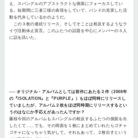
え、スパングルのアブストラクトな側面にフォーカスしてい
る。短期間に三者三様の表現をしていて、バンドの充実した活
動を代弁しているかのようだ。
この３枚の連続リリース、そしてそことは相反するようなラ
イヴ活動休止宣言。このふたつの話題を中心にメンバーの３人
に話を訊いた。
──
オリジナル・アルバムとしては前作にあたる２作（2008年
の『ISOLATION』と『PURPLE』）もほぼ同時にリリースし
ていましたが、アルバム２枚をほぼ同時期にリリースするとい
うのはなにか手応えがあったんですか？
藤枝
今回のアルバムもスパングルの相反するふたつの側面を出
したくて……でも、その両面を１枚にまとめていれたらゴチャ
ゴチャになっちゃう気がして。それもあって、２枚出すという