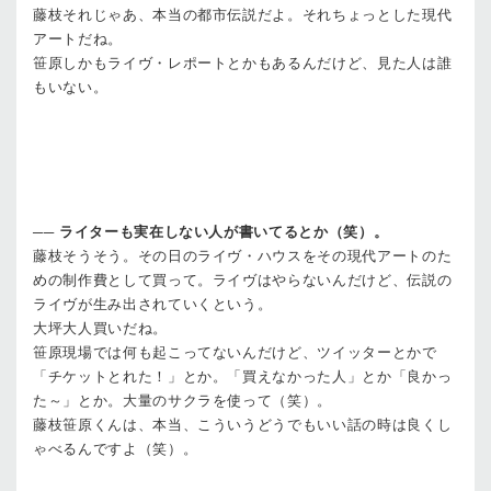
藤枝
それじゃあ、本当の都市伝説だよ。それちょっとした現代
アートだね。
笹原
しかもライヴ・レポートとかもあるんだけど、見た人は誰
もいない。
──
ライターも実在しない人が書いてるとか（笑）。
藤枝
そうそう。その日のライヴ・ハウスをその現代アートのた
めの制作費として買って。ライヴはやらないんだけど、伝説の
ライヴが生み出されていくという。
大坪
大人買いだね。
笹原
現場では何も起こってないんだけど、ツイッターとかで
「チケットとれた！」とか。「買えなかった人」とか「良かっ
た～」とか。大量のサクラを使って（笑）。
藤枝
笹原くんは、本当、こういうどうでもいい話の時は良くし
ゃべるんですよ（笑）。