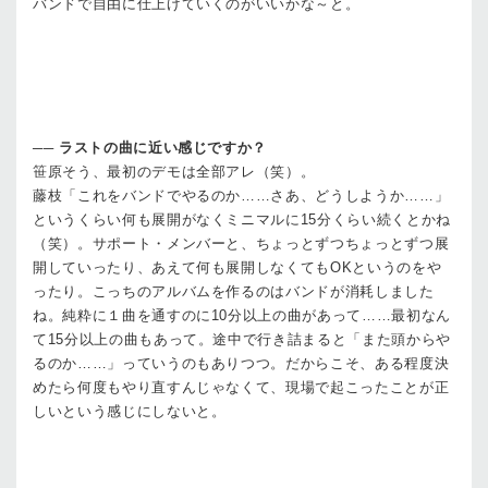
バンドで自由に仕上げていくのがいいかな～と。
──
ラストの曲に近い感じですか？
笹原
そう、最初のデモは全部アレ（笑）。
藤枝
「これをバンドでやるのか……さあ、どうしようか……」
というくらい何も展開がなくミニマルに15分くらい続くとかね
（笑）。サポート・メンバーと、ちょっとずつちょっとずつ展
開していったり、あえて何も展開しなくてもOKというのをや
ったり。こっちのアルバムを作るのはバンドが消耗しました
ね。純粋に１曲を通すのに10分以上の曲があって……最初なん
て15分以上の曲もあって。途中で行き詰まると「また頭からや
るのか……」っていうのもありつつ。だからこそ、ある程度決
めたら何度もやり直すんじゃなくて、現場で起こったことが正
しいという感じにしないと。