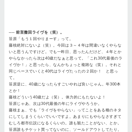
──
前言撤回ライヴを（笑）。
笹原
「もう１回やりまーす」って。
藤枝
絶対にないよ（笑）。今回は３～４年は間違いなくやらな
いと思うんですけど。でも一昨日、思ったんだけど、４年とか
やらなかったら次は40歳だなぁと思って。「これ30代最後のラ
イヴか！」と思ったら、なんかちょっと複雑な（笑）。それと
同じペースでいくと40代はライヴたったの２回か！ と思っ
て。
笹原
逆に、40歳になったらすごいやれば良いじゃん。年300本
とか！
藤枝
どういう40歳だよ（笑）。体力的にもたないよ！
笹原
じゃあ、次は30代最後の年にライヴやろうか。
藤枝
まぁ、でも「ライヴをやらない」ってことをある種のネタ
にしてしまうくらいでいいですよ。あまりにもやらなさすぎて
むしろ都市伝説になるくらいの。誰も観たことがない、とか。
笹原
誰もチケット買ってないのに、ソールドアウトしてたり。