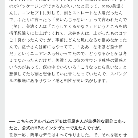
のがパッケージングできる人がいいなと思って、toeの美濃く
んに。コンセプトに対して、割とストレートな人選だったん
で、ふたりに言ったら「良いんじゃない～」って言われたんで
（笑）。美濃くんは「こうしてくるかな？」というところを結
構予想通りに仕上げてくれて。永井さんは、上がったものはす
ごく良かったんですが、事前にどんな風になるか掴めなかった
んで。益子さんは前にもやってて、「ああ、なるほど益子節
だ」というニュアンスも分かってたので、どうなるかとかは考
えてなかったんだけど、美濃くんは彼のサウンド独特の質感と
いうのがあって、僕の中でいろいろ「こうなったら良いな」と
想像してたら割と想像していた音になっていたんで、スパング
ルの根底にあるサウンド感と相性が良い気がします。
──
こちらのアルバムのデモは笹原さんが主導的な部分にあっ
たと、公式のHPのインタヴューで見たんですが。
笹原
一応、簡単なデモはすべて作りました。で、それを聴かせ