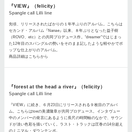
『VIEW』（felicity）
Spangle call Lilli line
先頃、リリースされたばかりの１年半ぶりのアルバム。こちらは
セカンド・アルバム『Nanae』以来、８年ぶりとなった益子樹
（ROVO、etc）との共同プロデュース作。“dreamer”ではじまっ
た12年目のスパングルの勢いをそのまま記したような軽やかでポ
ップな仕上がりのアルバム。
商品詳細はこちらから
『forest at the head a river』（felicity）
Spangle call Lilli line
『VIEW』に続き、６月23日にリリースされる９枚目のアルバ
ム。こちらはtoeの美濃隆章が共同プロデュース。インタヴュー
中のメンバーの発言にあるように長尺の時間軸のなかで、サウン
ドが淡い色彩を描いていく。ラスト・トラックは圧巻の14分超え
のミニマル・ダウンテンポ。