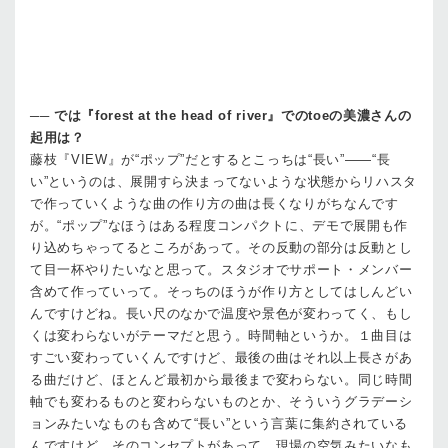
──
では『forest at the head of river』でのtoeの美濃さんの
起用は？
藤枝
『VIEW』が“ポップ”だとするとこっちは“長い”——“長
い”というのは、展開すら決まってないような状態からリハスタ
で作っていくような曲の作り方の曲は長くなりがちなんです
が。“ポップ”なほうはある程度コンパクトに、デモで展開も作
り込めちゃってるところがあって。その反動の部分は反動とし
て目一杯やりたいなと思って。スタジオでサポート・メンバー
含めて作っていって。そっちのほうが作り方としてはしんどい
んですけどね。長い尺のなかで温度や景色が変わってく、もし
くは変わらないがテーマだと思う。時間軸というか。１曲目は
すごい変わっていくんですけど、最後の曲はそれ以上長さがあ
る曲だけど、ほとんど最初から最後まで変わらない。同じ時間
軸でも変わるものと変わらないものとか、そういうグラデーシ
ョンみたいなものも含めて“長い”という言葉に集約されている
んですけど。そのコンセプトがあって、現場の空気みたいなも