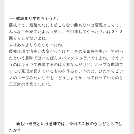
──
煮詰まりすぎちゃうと。
藤枝
そう、最後のなにも起こらない曲もリハは朦朧としてて、
みんな半分寝てたよね（笑）。全部通してやったリハは２～３
回くらしかないよね。
大坪
あんまりやらなかったね。
藤枝
現場で演奏が大変だったけど、その空気感を生かしてやっ
たという意味ではいちばんスパングルっぽいですよね。そうい
うのはライヴで再現するのは大変なんだけど。ポップな曲調で
デモで完成が見えているものを作るというのと、ひたすらピア
ノのループみたいなのを「どうしようか」って作っていくのと
正反対の作業でしたね。
──
新しい発見という意味では、今回の２枚のうちどちらでし
たか？