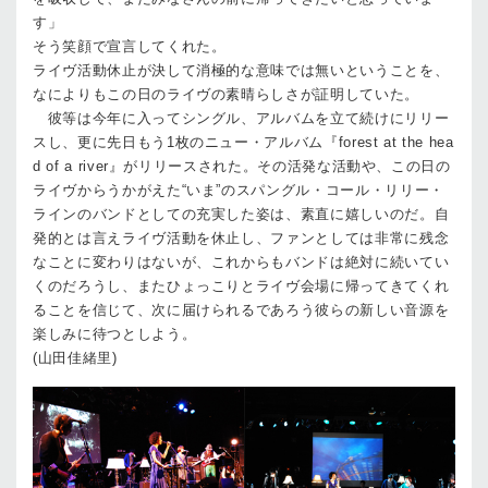
す」
そう笑顔で宣言してくれた。
ライヴ活動休止が決して消極的な意味では無いということを、
なによりもこの日のライヴの素晴らしさが証明していた。
彼等は今年に入ってシングル、アルバムを立て続けにリリー
スし、更に先日もう1枚のニュー・アルバム『forest at the hea
d of a river』がリリースされた。その活発な活動や、この日の
ライヴからうかがえた“いま”のスパングル・コール・リリー・
ラインのバンドとしての充実した姿は、素直に嬉しいのだ。自
発的とは言えライヴ活動を休止し、ファンとしては非常に残念
なことに変わりはないが、これからもバンドは絶対に続いてい
くのだろうし、またひょっこりとライヴ会場に帰ってきてくれ
ることを信じて、次に届けられるであろう彼らの新しい音源を
楽しみに待つとしよう。
(山田佳緒里)