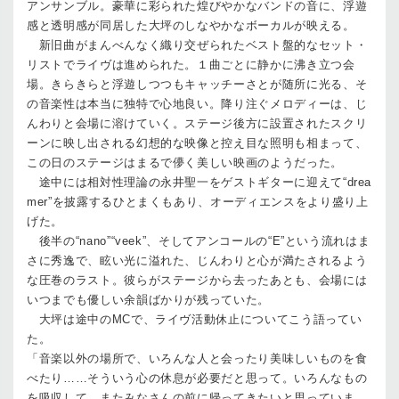
アンサンブル。豪華に彩られた煌びやかなバンドの音に、浮遊
感と透明感が同居した大坪のしなやかなボーカルが映える。
新旧曲がまんべんなく織り交ぜられたベスト盤的なセット・
リストでライヴは進められた。１曲ごとに静かに沸き立つ会
場。きらきらと浮遊しつつもキャッチーさとが随所に光る、そ
の音楽性は本当に独特で心地良い。降り注ぐメロディーは、じ
んわりと会場に溶けていく。ステージ後方に設置されたスクリ
ーンに映し出される幻想的な映像と控え目な照明も相まって、
この日のステージはまるで儚く美しい映画のようだった。
途中には相対性理論の永井聖一をゲストギターに迎えて“drea
mer”を披露するひとまくもあり、オーディエンスをより盛り上
げた。
後半の“nano”“veek”、そしてアンコールの“E”という流れはま
さに秀逸で、眩い光に溢れた、じんわりと心が満たされるよう
な圧巻のラスト。彼らがステージから去ったあとも、会場には
いつまでも優しい余韻ばかりが残っていた。
大坪は途中のMCで、ライヴ活動休止についてこう語ってい
た。
「音楽以外の場所で、いろんな人と会ったり美味しいものを食
べたり……そういう心の休息が必要だと思って。いろんなもの
を吸収して、またみなさんの前に帰ってきたいと思っていま