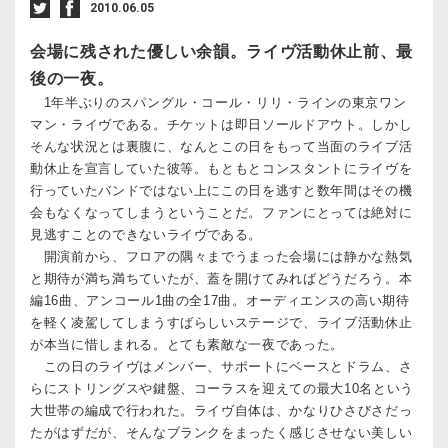
2010.06.05
会場に残された優しい余韻。ライヴ活動休止前、最
後の一夜。
1年半ぶりのスパングル・コール・リリ・ラインの東京ワン
マン・ライヴである。チケットは即日ソールドアウト。しかし
そんな状況とは裏腹に、なんとこの日をもって当面のライブ活
動休止を宣言していた彼等。もともとコンスタントにライヴを
行っていたバンドではない上にこの日を逃すと数年間はその機
会もなくなってしまうということだ。ファンにとっては絶対に
見逃すことのできないライヴである。
開演前から、フロアの隅々までうまった会場には静かな熱気
と期待が満ち満ちていたが、蓋を開けてみればどうだろう。本
編16曲、アンコール1曲の全17曲。オーディエンスの高い期待
を軽く凌駕してしまうすばらしいステージで、ライブ活動休止
が本当に惜しまれる。とても素敵な一夜であった。
この日のライヴはメンバー、サポートにベースとドラム、さ
らにストリングスや鍵盤、コーラスを迎えての最大10名という
大世帯の編成で行われた。ライヴ自体は、かなりひさびさだっ
たがはずだが、そんなブランクをまったく感じさせない美しい