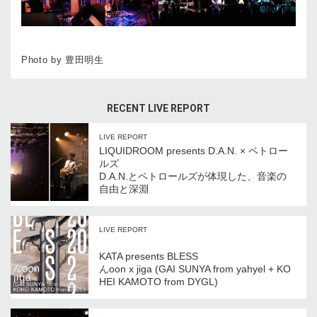
Photo by 豊田明生
RECENT LIVE REPORT
LIVE REPORT
LIQUIDROOM presents D.A.N. × ペトロー
ルズ
D.A.N.とペトロールズが体現した、音楽の
自由と深淵
LIVE REPORT
KATA presents BLESS
んoon x jiga (GAI SUNYA from yahyel + KO
HEI KAMOTO from DYGL)