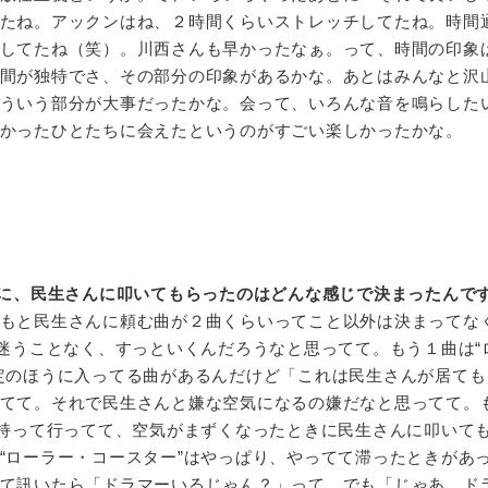
たね。アックンはね、２時間くらいストレッチしてたね。時間
してたね（笑）。川西さんも早かったなぁ。って、時間の印象
間が独特でさ、その部分の印象があるかな。あとはみんなと沢
ういう部分が大事だったかな。会って、いろんな音を鳴らした
かったひとたちに会えたというのがすごい楽しかったかな。
に、民生さんに叩いてもらったのはどんな感じで決まったんで
もと民生さんに頼む曲が２曲くらいってこと以外は決まってな
は迷うことなく、すっといくんだろうなと思ってて。もう１曲は“
定のほうに入ってる曲があるんだけど「これは民生さんが居ても
てて。それで民生さんと嫌な空気になるの嫌だなと思ってて。
”持って行ってて、空気がまずくなったときに民生さんに叩いて
“ローラー・コースター”はやっぱり、やってて滞ったときがあ
て訊いたら「ドラマーいるじゃん？」って。でも「じゃあ、ド