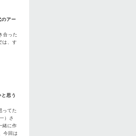
代のアー
き合った
では、す
いと思う
思ってた
一）さ
一緒に作
ら、今回は