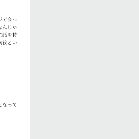
ジで会っ
なんじゃ
の話を持
南役とい
となって