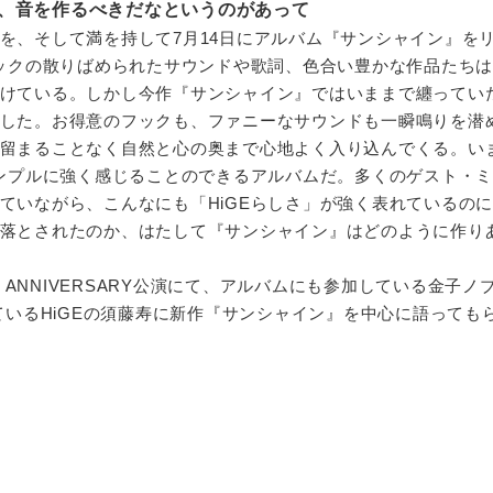
、音を作るべきだなというのがあって
、そして満を持して7月14日にアルバム『サンシャイン』を
ミックの散りばめられたサウンドや歌詞、色合い豊かな作品たち
けている。しかし今作『サンシャイン』ではいままで纏ってい
した。お得意のフックも、ファニーなサウンドも一瞬鳴りを潜
留まることなく自然と心の奥まで心地よく入り込んでくる。い
シンプルに強く感じることのできるアルバムだ。多くのゲスト・
ていながら、こんなにも「HiGEらしさ」が強く表れているの
落とされたのか、はたして『サンシャイン』はどのように作り
6th ANNIVERSARY公演にて、アルバムにも参加している金子ノ
ているHiGEの須藤寿に新作『サンシャイン』を中心に語っても