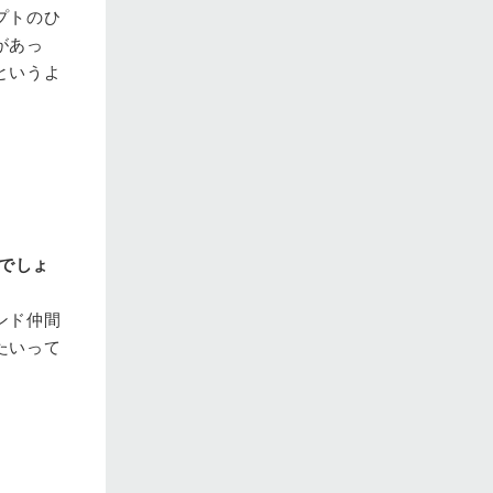
プトのひ
があっ
というよ
でしょ
ンド仲間
たいって