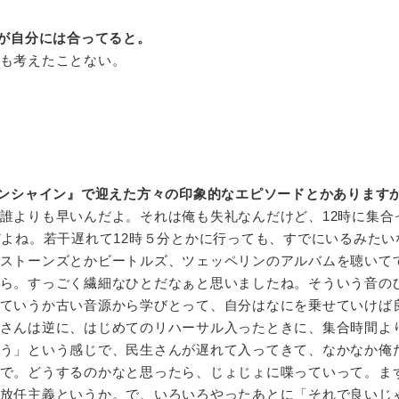
が自分には合ってると。
も考えたことない。
ンシャイン』で迎えた方々の印象的なエピソードとかあります
誰よりも早いんだよ。それは俺も失礼なんだけど、12時に集合
だよね。若干遅れて12時５分とかに行っても、すでにいるみたい
ストーンズとかビートルズ、ツェッペリンのアルバムを聴いて
ら。すっごく繊細なひとだなぁと思いましたね。そういう音の
ていうか古い音源から学びとって、自分はなにを乗せていけば
さんは逆に、はじめてのリハーサル入ったときに、集合時間よ
う」という感じで、民生さんが遅れて入ってきて、なかなか俺
で。どうするのかなと思ったら、じょじょに喋っていって。ま
放任主義というか。で、いろいろやったあとに「それで良いじ