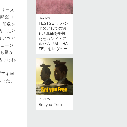
リリース
は邦楽ロ
REVIEW
TESTSET、バン
た印象を
ドのとしての深
め、ふと
化 / 真価を発揮し
まいちど
たセカンド・ア
ルバム『ALL HA
ミュージ
ZE』をレヴュー
にも驚か
あげられ
ブアキ率
らった。
REVIEW
Set you Free