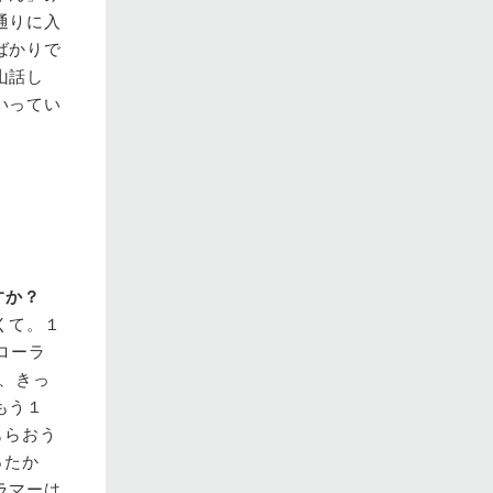
通りに入
ばかりで
山話し
いってい
すか？
くて。１
ローラ
、きっ
もう１
もらおう
ったか
ラマーは