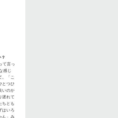
か？
って言っ
な感じ
て。「こ
ひとつひ
良いのか
り遅れて
たちとも
ずはいろ
ゃん」み