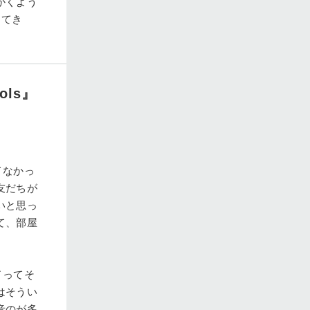
かくよう
ってき
tols』
てなかっ
友だちが
いと思っ
て、部屋
ドってそ
はそうい
音のが多