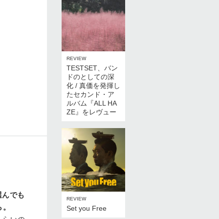
REVIEW
TESTSET、バン
ドのとしての深
化 / 真価を発揮し
たセカンド・ア
ルバム『ALL HA
ZE』をレヴュー
選んでも
REVIEW
ら。
Set you Free