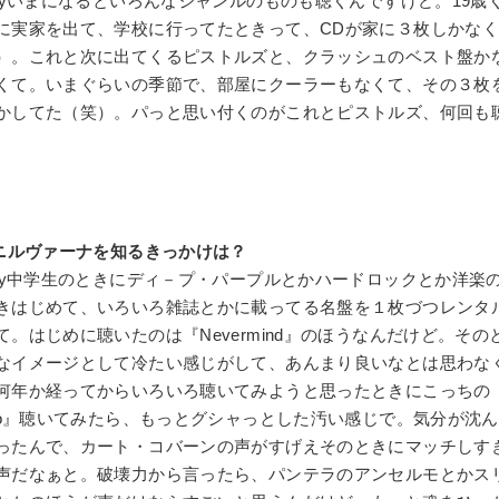
y
いまになるといろんなジャンルのものも聴くんですけど。19歳
に実家を出て、学校に行ってたときって、CDが家に３枚しかな
）。これと次に出てくるピストルズと、クラッシュのベスト盤か
くて。いまぐらいの季節で、部屋にクーラーもなくて、その３枚
かしてた（笑）。パっと思い付くのがこれとピストルズ、何回も
ニルヴァーナを知るきっかけは？
y
中学生のときにディ－プ・パープルとかハードロックとか洋楽
きはじめて、いろいろ雑誌とかに載ってる名盤を１枚づつレンタ
て。はじめに聴いたのは『Nevermind』のほうなんだけど。その
なイメージとして冷たい感じがして、あんまり良いなとは思わな
何年か経ってからいろいろ聴いてみようと思ったときにこっちの『
ero』聴いてみたら、もっとグシャっとした汚い感じで。気分が沈
ったんで、カート・コバーンの声がすげえそのときにマッチしす
声だなぁと。破壊力から言ったら、パンテラのアンセルモとかス