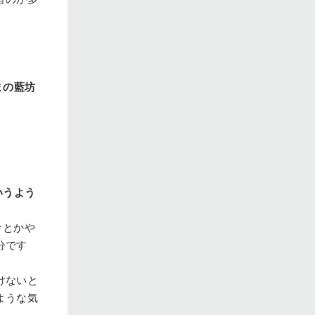
まの藍坊
いうよう
ナとかや
分です
けないと
ような気