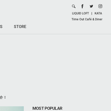
LIQUID LOFT
|
KATA
Time Out Café & Diner
S
STORE
介！
MOST POPULAR