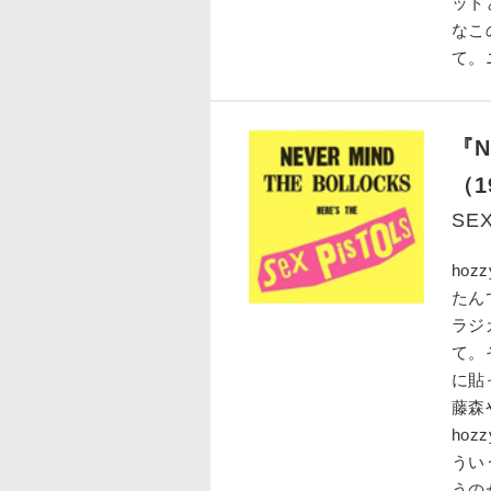
ット
なこ
て。
『Ne
（1
SEX
hozz
たん
ラジ
て。
に貼
藤森
hozz
うい
うの