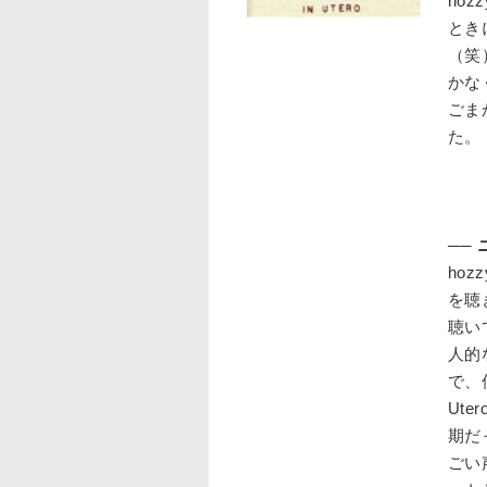
hozz
とき
（笑
かな
ごま
た。
──
hozz
を聴
聴い
人的
で、
Ut
期だ
ごい