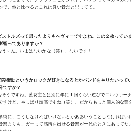
かで、他と比べるとこれは良い音だと思ってて。
ピストルズって思ったよりもへヴィーですよね。この２枚ってい
影響ってありますか？
y
う～ん。いまはないかな（笑）。ないです！
初期衝動というかロックが好きになるとかバンドをやりたいって
分ですか？
y
そうですね。藍坊主とは別に年に１回くらい遊びでニルヴァー
ですけど、やっぱり最高ですね（笑）。だからもっと個人的な部
単純に、こうしなければいけないとかああいうことしなければい
音楽よりも、ガーって感情を出せる音楽が十代のときにあってた