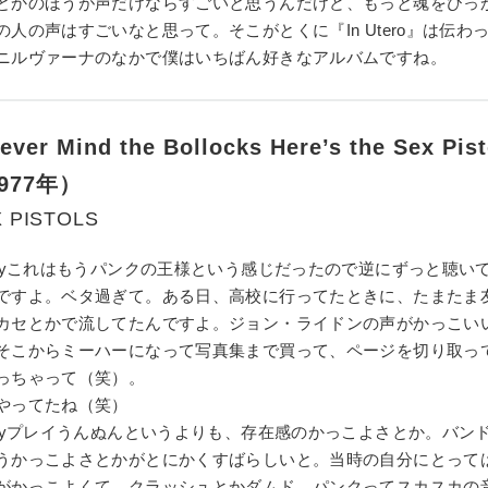
とかのほうが声だけならすごいと思うんだけど、もっと魂をひっ
の人の声はすごいなと思って。そこがとくに『In Utero』は伝わ
ニルヴァーナのなかで僕はいちばん好きなアルバムですね。
ver Mind the Bollocks Here’s the Sex Pis
977年）
 PISTOLS
y
これはもうパンクの王様という感じだったので逆にずっと聴い
ですよ。ベタ過ぎて。ある日、高校に行ってたときに、たまたま
カセとかで流してたんですよ。ジョン・ライドンの声がかっこい
そこからミーハーになって写真集まで買って、ページを切り取っ
っちゃって（笑）。
やってたね（笑）
y
プレイうんぬんというよりも、存在感のかっこよさとか。バン
うかっこよさとかがとにかくすばらしいと。当時の自分にとって
がかっこよくて。クラッシュとかダムド、パンクってスカスカの