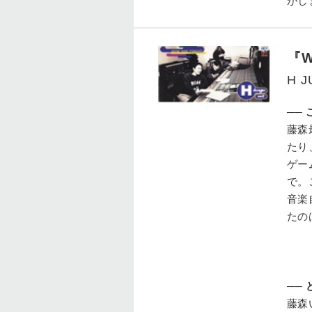
がし
『W
H J
──
藤森
たり
ゲー
で。
音楽
たの
──
藤森