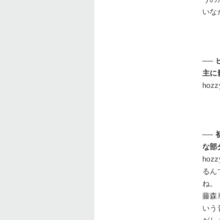
いな
──
主に
hozz
──
な部
hozz
るん
ね。
藤森
いう