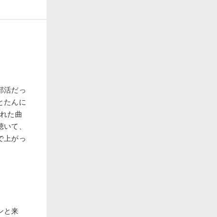
部活だっ
とたんに
くれた曲
聴いて、
で上がっ
ンと来