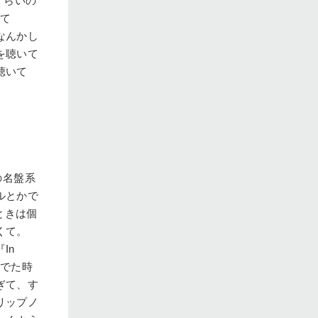
くらいの
くて
なんかし
を聴いて
聴いて
の名盤系
ルとかで
ときは個
くて。
In
んでた時
ぎて、す
リップノ