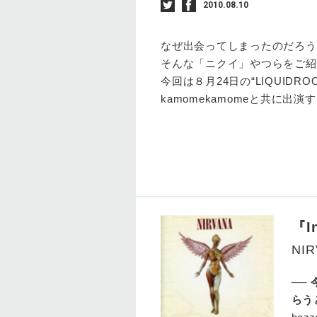
2010.08.10
なぜ出会ってしまったのだろう
そんな「ニクイ」やつらをご紹
今回は８月24日の“LIQUIDROOM
kamomekamomeと共に出
『I
NI
──
らう