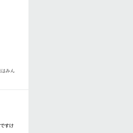
俺はみん
んですけ