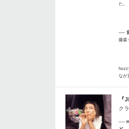
た。
──
藤森
hozz
なが
『J
ク
──
ど。