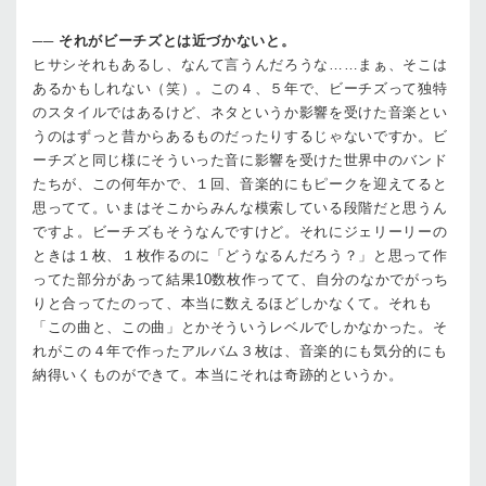
──
それがビーチズとは近づかないと。
ヒサシ
それもあるし、なんて言うんだろうな……まぁ、そこは
あるかもしれない（笑）。この４、５年で、ビーチズって独特
のスタイルではあるけど、ネタというか影響を受けた音楽とい
うのはずっと昔からあるものだったりするじゃないですか。ビ
ーチズと同じ様にそういった音に影響を受けた世界中のバンド
たちが、この何年かで、１回、音楽的にもピークを迎えてると
思ってて。いまはそこからみんな模索している段階だと思うん
ですよ。ビーチズもそうなんですけど。それにジェリーリーの
ときは１枚、１枚作るのに「どうなるんだろう？」と思って作
ってた部分があって結果10数枚作ってて、自分のなかでがっち
りと合ってたのって、本当に数えるほどしかなくて。それも
「この曲と、この曲」とかそういうレベルでしかなかった。そ
れがこの４年で作ったアルバム３枚は、音楽的にも気分的にも
納得いくものができて。本当にそれは奇跡的というか。