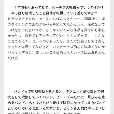
──
４年間振り返ってみて、ビーチズの転機っていつですか？
やっぱり結成したこと自体が転機っていう感じですか？
ヒサシ
そうですね。そこはいちばん大きかった。2006年に、あ
のタイミングであのアルバムを出せてなかったら、俺のなかで
いけなかったというか。とにかくいろんな作品を買うのも楽し
かったし、自分でもアイディアがたくさん出てきて、「こんな
ことできる！」というのがあったし。まだ方法論としては古く
なったとは思ってないけど、いまビーチズ的な方法論でなにか
やろうとすると、難しいところはあるなというのは正直あるん
だけど。
──
バンドって初期衝動を超えると、テクニック的な部分で補
完をして成熟していくバンド、ビーチズみたいに一旦歩みを止
めるバンド、あとはだらだら続けて駄目になってしまうバンド
といろいろいると思うんですけど、ヒサシさん的にやっぱりビ
ーチズには錆びてほしくないってことですよね。