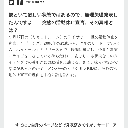
2010.08.27
観といて欲しい状態ではあるので、無理矢理発表し
たんですよ——突然の活動休止宣言、その真相と
は？
９月17日の〈リキッドルーム〉のライヴで、一旦の活動休止を
宣言したビーチズ。2006年の結成から、昨年のサード・アルバ
ム『ハイヒール』のリリースまで、快調に飛ばし、今夏も着実
にライヴをこなしている彼らだけに、あまりにも唐突なこのタ
イミングでの幕引きには動揺さえ感じる。さて、彼らのなかで
なにがあったのか？ メンバーのヒサシ the KIDに、突然の活
動休止宣言の理由を中心に話を訊いた。
──
すでにご自身のページなどで発表済みですが、サード・ア