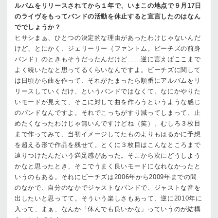
ルバムをリリースされてから１年で、いまこの地点で９月17日
のライヴをもってバンドの活動を休止すると宣言したのはなん
ででしょうか？
ヒサシ
まぁ、ひとつの決定的な理由があったわけじゃないんだ
けど、とにかく、ジェリーリー（ファントム。ビーチズの前身
バンド）のときもそうだったんだけど……逆に言えばここまで
よく続いたなと思ってるくらいなんですよ。ビーチズに関して
は日頃から曲を作って、それがたまったら順番にアルバムをリ
リースしていくだけ、というバンドではなくて。なにかやりた
いモードが見えて、そこに対して曲を作ろうというような感じ
のバンドなんですよ。それでこっちがすり減ってしまって、止
めたくなったわけじゃ無いんですけどね（笑）。むしろ３枚目
まで作ってみて、当初イメージしてたものよりもはるかに予想
を超える形で作品を残せて。とくに３枚目はこんなところまで
辿りつけたんだいう満足感があった。そこから次にどうしよう
かなと思ったとき、そこでうまく良いモードになれなかったと
いうのもある。それにビーチズは2006年から2009年までの間
のなかで、自分のなかでジャストなバンドで、ジャストな音を
出したいと思ってて。そういう楽しさもあって、逆に2010年に
入って、まぁ、なんか「休んでも良いかな」っていうのが結構