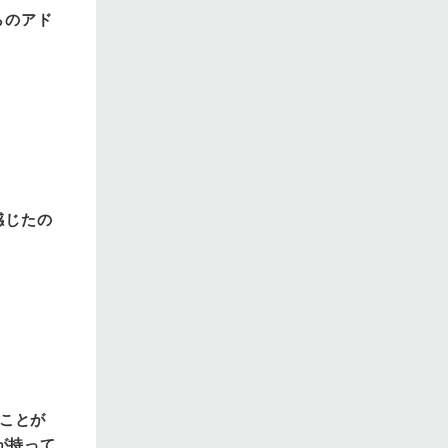
らのアド
感じたの
ることが
が持って