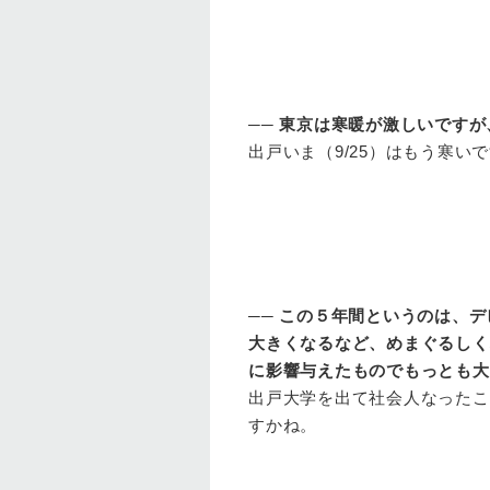
──
東京は寒暖が激しいですが
出戸
いま（9/25）はもう寒
──
この５年間というのは、デ
大きくなるなど、めまぐるしく
に影響与えたものでもっとも大
出戸
大学を出て社会人なったこ
すかね。