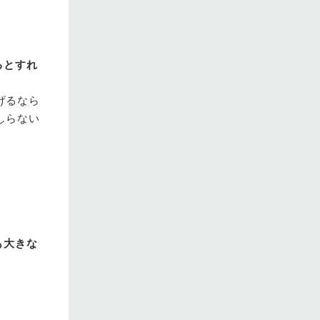
るとすれ
げるなら
しらない
も大きな