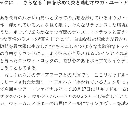
ックに――さらなる自由を求めて突き進むオウガ・ユー・
ある長野の八ヶ岳山麓へと戻っての活動を続けているオウガ・
作『浮かれている人』を聴く限り、そんなリラックスした環境
うだ。ポップで柔らかなオウガ流のディスコ・トラックと言え
やかな表情のラストの“真ん中で”まで、自由な彼の想像力が音か
隙間を最大限に生かした“どちらにしろ”のような実験的なトラ
の自由なサウンドには、よく彼らが言及されるUSインディの諸
と言ったクラウト・ロックの、遊び心のあるポップでサイケデ
じることもできる。
、もしくは３月のディアフーフとの共演でも、ここリキッドル
リリースされた最新ミニ・アルバム『浮かれている人』を引っ
て今回もツアー・ファイナルとして10月17日にリキッドルーム
カナダのバンド、ウルフ・パレードとのUSツアーも決定してい
ガ、ヴォーカル／ギターの出戸にメールにてインタヴューを試