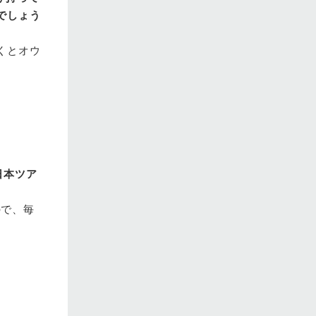
でしょう
くとオウ
日本ツア
ので、毎