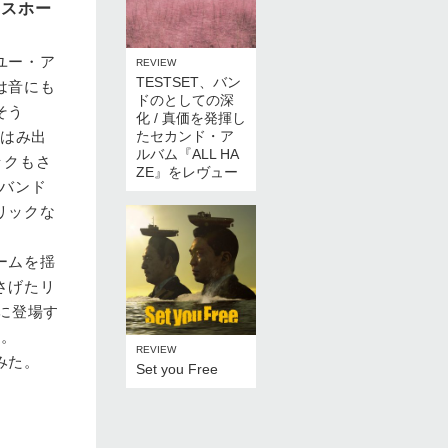
アスホー
ユー・ア
REVIEW
TESTSET、バン
は音にも
ドのとしての深
そう
化 / 真価を発揮し
らはみ出
たセカンド・ア
ルバム『ALL HA
ックもさ
ZE』をレヴュー
バンド
リックな
ームを揺
さげたリ
に登場す
る。
REVIEW
みた。
Set you Free