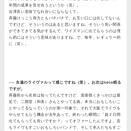
年間の成果を見せ合うというか（笑）。
吉澤
良い意味でなれ合いにならなくて。
斉藤
けっこう両方ともバチバチで。お互い口には出してないん
ですけど、そういうのはあると思いますね。そういう良い関係
ができてきてる気がするんで、ワイズマンに出てもらうのは僕
ら的にはそういう意味がありますね。で、毎年、レギュラー的
に（笑）。
──
永遠のライヴァルって感じですね（笑）。お次はneco眠る
ですが。
斉藤
前から名前は知ってたんですけど、直接聴くきっかけは最
近で。二階堂（和美）さんとやってる曲。本当におもしろいこ
とやってるなっていうのが第一印象で。それで大阪でライヴを
やらせてもらう機会が去年あって、終わった瞬間に「超２日間
出てもらっても良いですか？」ってオファーしたんですよ。音
もライヴもすごいおもしろいバンドで、そして本人たちもすご