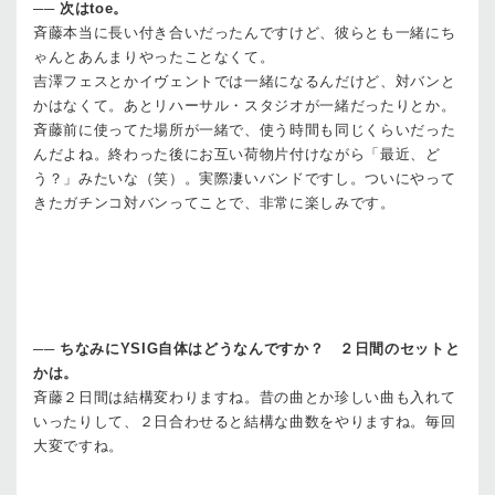
──
次はtoe。
斉藤
本当に長い付き合いだったんですけど、彼らとも一緒にち
ゃんとあんまりやったことなくて。
吉澤
フェスとかイヴェントでは一緒になるんだけど、対バンと
かはなくて。あとリハーサル・スタジオが一緒だったりとか。
斉藤
前に使ってた場所が一緒で、使う時間も同じくらいだった
んだよね。終わった後にお互い荷物片付けながら「最近、ど
う？」みたいな（笑）。実際凄いバンドですし。ついにやって
きたガチンコ対バンってことで、非常に楽しみです。
──
ちなみにYSIG自体はどうなんですか？ ２日間のセットと
かは。
斉藤
２日間は結構変わりますね。昔の曲とか珍しい曲も入れて
いったりして、２日合わせると結構な曲数をやりますね。毎回
大変ですね。