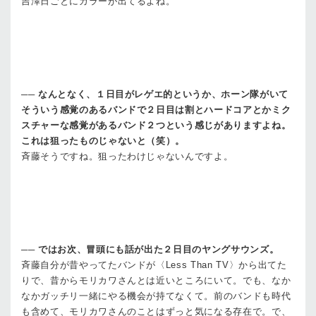
吉澤
日ごとにカラーが出てるよね。
──
なんとなく、１日目がレゲエ的というか、ホーン隊がいて
そういう感覚のあるバンドで２日目は割とハードコアとかミク
スチャーな感覚があるバンド２つという感じがありますよね。
これは狙ったものじゃないと（笑）。
斉藤
そうですね。狙ったわけじゃないんですよ。
──
ではお次、冒頭にも話が出た２日目のヤングサウンズ。
斉藤
自分が昔やってたバンドが〈Less Than TV〉から出てた
りで、昔からモリカワさんとは近いところにいて。でも、なか
なかガッチリ一緒にやる機会が持てなくて。前のバンドも時代
も含めて、モリカワさんのことはずっと気になる存在で。で、