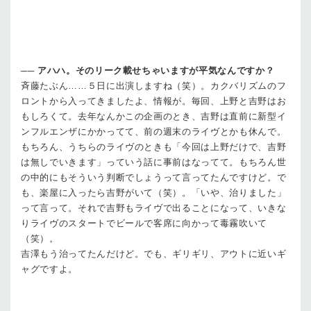
──
アハハ。そのリーク載せちゃいますが平気なんですか？
斉藤
たぶん……５日に出演しますね（笑）。カクバリズムのフ
ロントから入ってきましたよ、情報が。毎回、上野と吉野はお
もしろくて。去年なんかこの企画のとき、吉野は直前に新型イ
ンフルエンザにかかってて、前の週末のライヴとかも休んで。
もちろん、うちらのライヴのときも「今回は上野だけで、吉野
は無しでいきます」っていう話に事前はなってて。もちろん世
の中的にもそういう判断でしょうって言ってたんですけど。で
も、楽屋に入ったら吉野がいて（笑）。「いや、治りました」
って言って。それで吉野もライヴで出ることになって、いきな
りライヴのスタートでビールで客席に向かって毒霧吹いて
（笑）。
吉澤
もう治ってたんだけど。でも、ギリギリ、アウトに近いギ
ャグですよ。