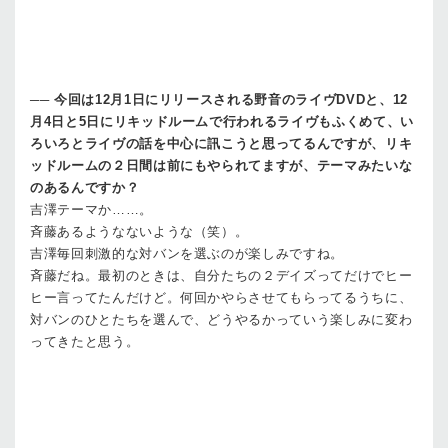
──
今回は12月1日にリリースされる野音のライヴDVDと、12
月4日と5日にリキッドルームで行われるライヴもふくめて、い
ろいろとライヴの話を中心に訊こうと思ってるんですが、リキ
ッドルームの２日間は前にもやられてますが、テーマみたいな
のあるんですか？
吉澤
テーマか……。
斉藤
あるようなないような（笑）。
吉澤
毎回刺激的な対バンを選ぶのが楽しみですね。
斉藤
だね。最初のときは、自分たちの２デイズってだけでヒー
ヒー言ってたんだけど。何回かやらさせてもらってるうちに、
対バンのひとたちを選んで、どうやるかっていう楽しみに変わ
ってきたと思う。