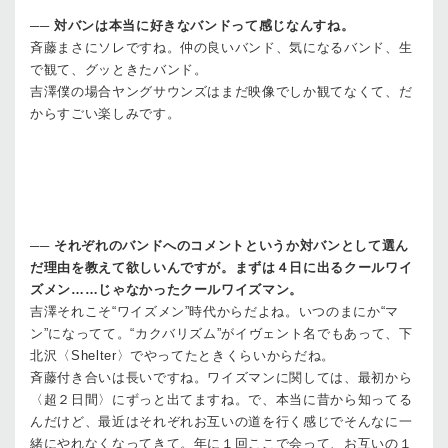
──
対バンは本当に好きなバンドって感じなんすね。
斉藤
まさにソレですね。仲の良いバンド、気になるバンド、生
で観て、グッときたバンド。
吉澤
僕の場合ヤングサウンズはまだ映像でしか観てなくて、だ
からすごい楽しみです。
──
それぞれのバンドへのコメントというか対バンとして選ん
だ理由を教えて欲しいんですが。まずは４日に出るクールワイ
ズメン……じゃなかったクールワイズマン。
吉澤
それこそ“ワイズメン”時代からだよね。いつのまにか“マ
ン”になってて。“カクバリズム”がイヴェント名でもあって、下
北沢〈Shelter〉でやってたときくらいからだね。
斉藤
付き合いは長いですね。ワイズマンに関しては、最初から
〈超２日間〉にずっと出てますね。で、本当に昔から知ってる
んだけど、最近はそれぞれお互いの道を行く感じでそんなに一
緒にやれなくなってきて。年に１回ここで会って、お互いの１