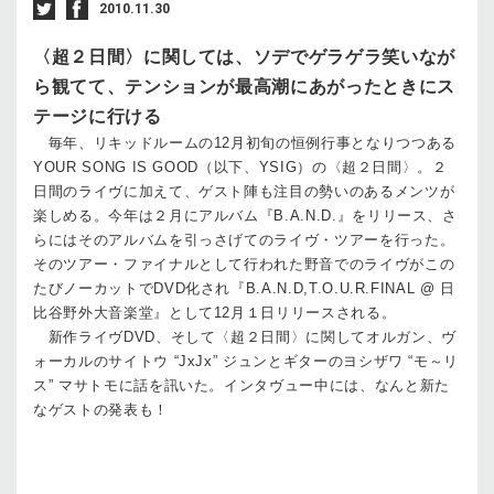
2010.11.30
〈超２日間〉に関しては、ソデでゲラゲラ笑いなが
ら観てて、テンションが最高潮にあがったときにス
テージに行ける
毎年、リキッドルームの12月初旬の恒例行事となりつつある
YOUR SONG IS GOOD（以下、YSIG）の〈超２日間〉。２
日間のライヴに加えて、ゲスト陣も注目の勢いのあるメンツが
楽しめる。今年は２月にアルバム『B.A.N.D.』をリリース、さ
らにはそのアルバムを引っさげてのライヴ・ツアーを行った。
そのツアー・ファイナルとして行われた野音でのライヴがこの
たびノーカットでDVD化され『B.A.N.D,T.O.U.R.FINAL @ 日
比谷野外大音楽堂』として12月１日リリースされる。
新作ライヴDVD、そして〈超２日間〉に関してオルガン、ヴ
ォーカルのサイトウ “JxJx” ジュンとギターのヨシザワ “モ～リ
ス” マサトモに話を訊いた。インタヴュー中には、なんと新た
なゲストの発表も！