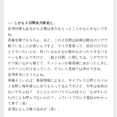
──
しかも２日間全力疾走と。
吉澤
日曜もあるから土曜は体力をとっとこうかなとかないです
ね。
斉藤
全開でもちろん。あと、この２日間は結構は舞台のソデで
観ていることが多いんですよ。ライヴ直前って、自分だけでひ
とりでいたいとか、対バンもなかなか観れなかったりするパタ
ーンも多いんですけど、〈超２日間〉に関しては、ソデでゲラ
ゲラ笑いながら観てて、テンションが最高潮にあがったときに
ステージに行けるっていう。そういう意味では幸せですね。
吉澤
本当にそうだよね。
斉藤
そういえば、最新情報によると、サイプレス上野とロベル
ト吉野に毎年彼らに出てもらってるんですけど、今年は名前が
ないですよね？ そしたらカクバリズムのほうに「なぜオレた
ちのことを呼んでないんだ？」っていうプロレス電話がかかっ
て来て（笑）。
吉澤
おもしろ殴り込みが（笑）。