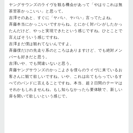
ヤングサウンズのライヴを観る機会があって「やはりこれは無
茶苦茶かっこいい」と思って。
吉澤
そのあと、すぐに「ヤバい、ヤバい」言ってたよね。
斉藤
本当にかっこいいですからね。とにかく対バンがしたかっ
たんだけど、やっと実現できたという感じですね。ひとことで
言えばそういう感じですね。
吉澤
まだ僕は観れてないんですよ。
斉藤
僕だけの先走り系のところはありますけど、でも絶対メン
バーも好きだと思う。
吉澤
いや、でも間違いないと思う。
斉藤
ヤングサウンズのかっこよさを僕らのライヴに来ているお
客さんに観て欲しいですね。いや、これは出てもらっているす
べてのバンドに言えることですね。本当、超２日間のテーマは
それかもしれませんね。もし知らなかったら要体験で、新しい
扉を開いて欲しいという感じで。