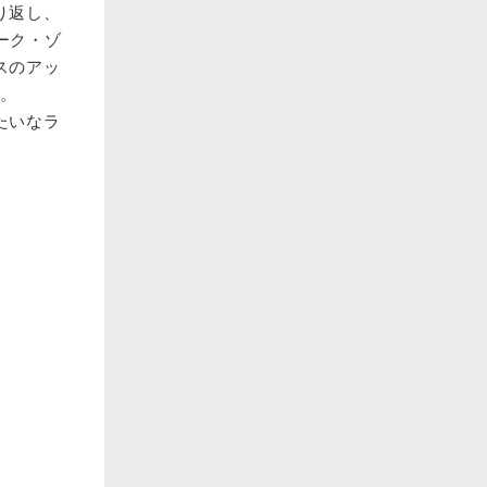
り返し、
ダーク・ゾ
スのアッ
た。
たいなラ