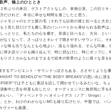
歌声、極上のひととき
２年ぶりの来日、ゲストアクトなしの、単独公演。この日リキ
方だけれど、本当に幸せな時間を過ごしたと思う。
ジャモジャのヒゲと髪の毛（それでも以前の彼と比べると大分
もう見た目だけでも癒し系のバンハートから発せられる歌声は
しっとりと、私たちの心を癒す。音源と比べると、大分、とい
がなくなって、さっぱりとキレイで聴きやすいサウンドに。そ
ィな味も出てなんとも心地よい、温もり溢れる、そんな印象。Gr
に弾き語りソロも織り込んで、時に切なげに、時にポップに、
もリズミカルなものまでまるで絵本の世界のように様々な音を
ーの発するアンビエント・サウンドっぽさもある、ささやくような
HT TO BEHOLD”や”THE BODY BREAKS”の思い出に
LOW SPDER”では子どもに童話を話して聞かせているみたいな、ち
演奏中に舌を何度も出したり、オーディエンスに無邪気に手を
いい。「ディベンドラ ハ オイシイデス（ノア：Grogs）」
」とか、わけのわからないMCも繰り広げたり。中盤では、バ
のカヴァーも披露。