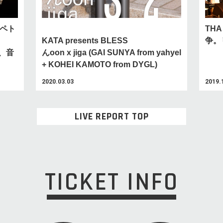
× ペト
TH
KATA presents BLESS
争。
た、音
んoon x jiga (GAI SUNYA from yahyel
+ KOHEI KAMOTO from DYGL)
2020.03.03
2019.
LIVE REPORT TOP
TICKET INFO