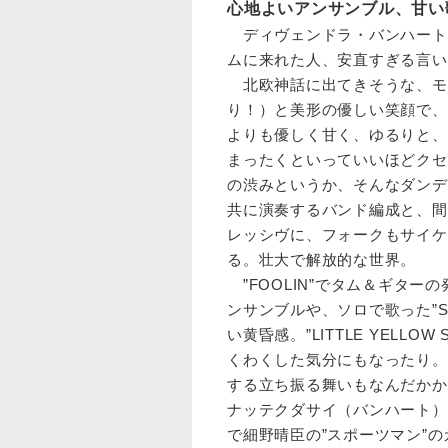
心地よいアンサンブル、甘い
ディヴェンドラ・バンハート
ムに来れた人、安直すぎる言い
北欧神話に出てきそうな、モ
り！）と美形の優しい笑顔で、
よりも優しく甘く、ゆるりと、
まったくといっていいほどクセ
の渋みというか、そんなダンデ
共に演奏するバンド編成と、間
レッシヴに、フォークもサイケ
る。壮大で解放的な世界。
”FOOLIN”でタム＆ギタ
ンサンブルや、ソロで歌った”SHIG
い黄昏感。”LITTLE YEL
くわくした気分にもなったり。
する立ち振る舞いもなんだかかわ
ナッテクダサイ（バンハート）
で細野晴臣の”スポーツマン”