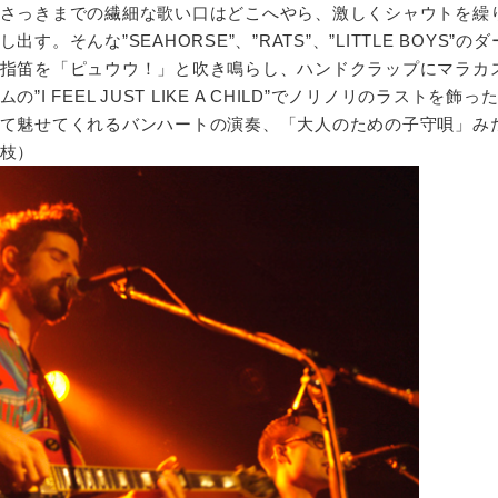
さっきまでの繊細な歌い口はどこへやら、激しくシャウトを繰
。そんな”SEAHORSE”、”RATS”、”LITTLE BOYS”の
指笛を「ピュウウ！」と吹き鳴らし、ハンドクラップにマラカ
 FEEL JUST LIKE A CHILD”でノリノリのラストを飾っ
て魅せてくれるバンハートの演奏、「大人のための子守唄」み
枝）