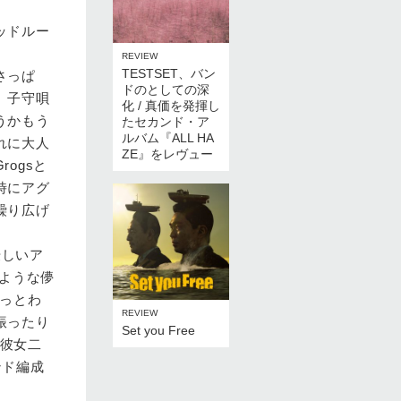
ッドルー
REVIEW
TESTSET、バン
さっぱ
ドのとしての深
、子守唄
化 / 真価を発揮し
うかもう
たセカンド・ア
ルバム『ALL HA
れに大人
ZE』をレヴュー
ogsと
時にアグ
繰り広げ
優しいア
浸るような儚
ょっとわ
REVIEW
振ったり
Set you Free
「彼女二
ンド編成