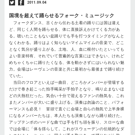
2011.09.04
国境を超えて踊らせるフォーク・ミュージック
フォークダンス、古くから伝わる土着の踊りには国は違え
ど、同じく人間を踊らせる、体に直接訴えかけてくる力があ
る。聴いたこともない盆踊りでも手を打つタイミングがなんと
なくわかる。踊りはよく知らないマイムマイムの音楽で、どこ
となく気分が盛り上がる。土地、人、血に根付いたといっても
よい音楽特有、それでいて普遍的な言葉にはできない、けれど
めちゃくちゃに踊りたくなる、体を動かさずにはいられない魅
力。会場はレーヴェンの音楽と共に最初から最後まで踊り続け
ていた。
当日のフロアといえば一曲目、どころかメンバーが登場する
だけで巻き起こった拍手喝采が手拍子となり、鳴り止まないほ
どの大熱狂だった。気合い十分で迎えるファンの熱気を、これ
またメンバーが大いに盛り上げる。演奏は勿論のこと、パフォ
ーマンスも必見！ 冒頭で直ぐに会場と自らの熱気で上半身裸
になるメンバーたちは、本人たちも演奏しながら踊り続けた。
アップテンポのハードな曲では手を打ち頭を振り、スローな曲
では会場に「体を揺らして。これがスウェーデンの伝統的なダ