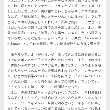
ンスだよ！」とメンバー同士が手を取りあって踊りながら熱
く、時に穏やかにアジテート。フラフープを腰、そして首でま
わしたかと思いきや、再び腰でまわしながらサックスの演奏、
なんていう離れ業も。更にステージのふちに腰をかけ、フロア
と同じ目線で演奏をしてくれたり、音楽は勿論、ライヴという
場だからこその盛り上げ方で会場を楽しませ続けた。また、中
盤では震災について「被害に心を傷めている方、今でも頑張っ
ている方、そんな皆様へ」というコメントと共に「Kejsaren a
v Japan」という曲を披露。美しい旋律が静かに力強く響き渡
る。
曲を知っていようがいまいが、流れてきた音に身を任せるだ
けでレスポンスの拍手や掛け声が自然と出てしまう。それゆえ
一体感がものすごい。フロア全体、更にはステージの上下を超
えた大きな一つのムードに会場は包まれていた。「カチューシ
ャ」などのお馴染みのロシア民謡もあれば、「2009年のフジロ
ックの思い出！」と当時を振り返っての演奏も。ファンでも、
そうでなくても嬉しい楽しい二時間弱となった。
また、終演後にはサイン会が行われたのだが、「今日誕生日
なんです！」とサインを求めたファンにスウェディッシュなバ
ースデーソングをメンバー全員で贈るという一幕も。終始楽し
ませてくれるレーヴェンの纏う最高にハッピーなムードに包ま