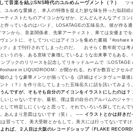
して音楽を結ぶSNS時代のユルめムーヴメント（？）
ツイ
、ユルめな愛嬌と、本人の特徴を捉えた妙な味を持った似顔絵
ーティストたちのアイコンがなぜか、どんどんそんなアイコン
作っているのはバンド、LOSATAGEの五味岳久。彼が作る通
ドマンから、音楽関係者、先輩アーティスト、果ては女優までを
ェントに、そしてついにはアイコンを集めた書籍『#oshare i
コンブック』まで刊行されてしまったのだ。 おそらく数年前では考
というのを、ある意味で象徴しているような出来事でもある。
コンブックのリリースを記念してリキッドルームで〈LOSTAGE 
sent #oshare in LIQUIDROOM〉が開かれる。わずか数百ピクセ
ら嘘のような豪華メンツが揃っている（詳細はインタヴュー最
ント（？）を作り出してしまった五味岳久に話を訊いてみよう。
うんですが、そもそも自分のアイコンをイラストにしたのは？
しいじゃないですか。最初、僕は昔の自分のアルバムのジャケ
として特定しにくいなと思って。それでいろいろ探してたんで
。あんまり意図はないです（笑）。 ──
イラストとかは好きだ
絵は習ってて、美大受験とかもして。美大には行ってないですけ
よれば、２人目は大阪のレコードショップ〈FLAKE RECORD