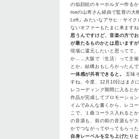
の似顔絵のキーホルダー作るか
toeの山嵜さん経由で監督の大
Left』みたいなアサヒ・サ
ないオファーもたまに来ますね
思うんですけど、音楽の方でお
が最たるものかとは思いますが
現場に還元したいと思ってて。自分
か……大阪で〈生活〉って主催
とか。結構おもしろかったんで
一体感が共有できると。
五味そ
すね。今度、12月10日はま
レコーディング期間に入るとか
作品が完成してプロモーション
イムでみんな書くから、レコー
こで、１曲コーラス入れるとか
の音源も、前の前の音源もゲス
かでつながってやってもらった
自身レーベルを立ち上げたりと