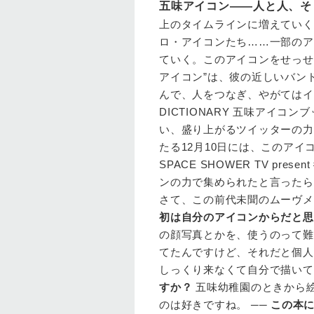
五味アイコン――人と人、そ
上のタイムラインに増えていく
ロ・アイコンたち……一部のア
ていく。このアイコンをせっせと
アイコン”は、彼の近しいバン
んで、人をつなぎ、やがてはイヴ
DICTIONARY 五味アイ
い、盛り上がるツイッターの力
たる12月10日には、このアイ
SPACE SHOWER TV pre
ンの力で集められたと言った
さて、この前代未聞のムーヴメ
初は自分のアイコンからだと思
の顔写真とかを、使うのって難
てたんですけど、それだと個人
しっくり来なくて自分で描いて
すか？
五味幼稚園のときから
のは好きですね。 ──
この本に