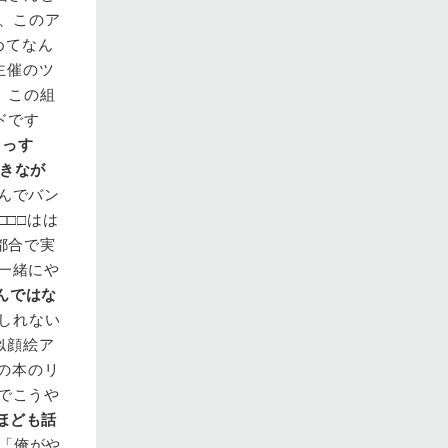
で、このア
めてなん
主催のツ
、この組
ドです
じっす
きなが
んでバン
□□□はは
都合で実
が一緒にや
んではな
しれない
似顔絵ア
この本のリ
んでこうや
ほども話
「俺がや