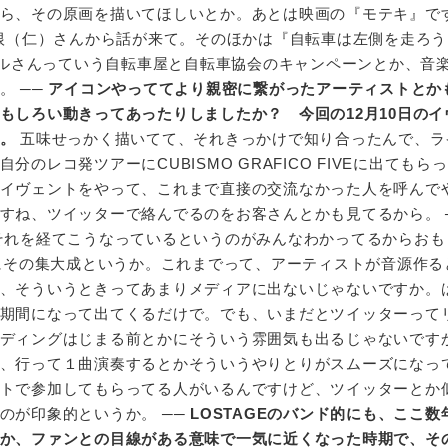
ら、その原画を描いてほしいとか。あとは映画の『モテキ』で
根（仁）さんから話が来て。そのほかは『自転車は左側を走ろう、
イクルさんっていう自転車屋と自転車協会のキャンペーンとか、音
。 ──
アイコンやっててより親密に繋がったアーティストとか
もしろい動きってあったりしましたか？ 今回の12月10日のイ
。
五味せっかく描いてて、それきっかけで知り合ったんで、ラ
のレコ発ツアーにCUBISMO GRAFICO FIVEに出てもら
イヴェントをやって、これまで直接の交流なかった人を呼んで
すね、ツイッターで絡んでるのをお客さんとかも見てるから。 
れを経てこうなっているというのがみんなわかってるからおも
さにその集大成というか。これまでって、アーティストが音源作る
、そういうときってあまりメディアに出ないじゃないですか。
期間になって出てくるだけで。でも、いまだとツイッターって
ディングはじまる前とかにそういう雰囲気も出るじゃないです
、行って１曲演奏するとかそういうやりとりがスムーズになっ
トで参加してもらってる人がいるんですけど、ツイッターとか
のが印象的というか。 ──
LOSTAGEのバンド的にも、ここ数
か、ファンとの目線がある意味で一気に近くなった時期で、そ