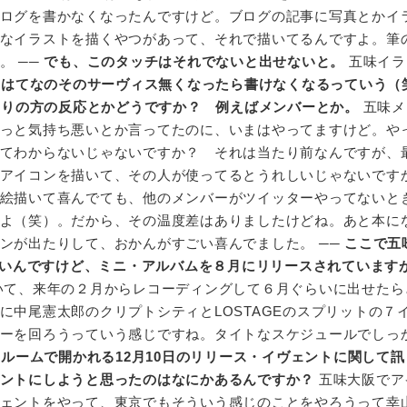
ログを書かなくなったんですけど。ブログの記事に写真とかイ
なイラストを描くやつがあって、それで描いてるんですよ。筆
。 ──
でも、このタッチはそれでないと出せないと。
五味イラ
─
はてなのそのサーヴィス無くなったら書けなくなるっていう（
わりの方の反応とかどうですか？ 例えばメンバーとか。
五味メ
っと気持ち悪いとか言ってたのに、いまはやってますけど。や
てわからないじゃないですか？ それは当たり前なんですが、
アイコンを描いて、その人が使ってるとうれしいじゃないです
絵描いて喜んでても、他のメンバーがツイッターやってないと
よ（笑）。だから、その温度差はありましたけどね。あと本に
ンが出たりして、おかんがすごい喜んでました。 ──
ここで五
きたいんですけど、ミニ・アルバムを８月にリリースされています
いて、来年の２月からレコーディングして６月ぐらいに出せたら
に中尾憲太郎のクリプトシティとLOSTAGEのスプリットの７
ーを回ろうっていう感じですね。タイトなスケジュールでしっ
ルームで開かれる12月10日のリリース・イヴェントに関して
ントにしようと思ったのはなにかあるんですか？
五味大阪でア
ェントをやって、東京でもそういう感じのことをやろうって幸