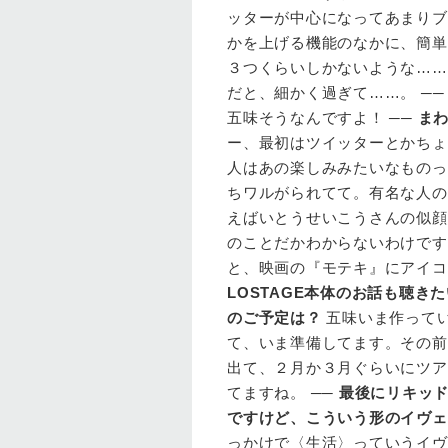
ッターが中心になってあまりブ
かを上げる機能のなかに、簡単
３つくらいしかないような……
だと、細かく過ぎて……。 ─
五味そうなんですよ！ ──
ま
ー、最初はツイッターとかちょ
人はあの楽しみみたいなものっ
ちワルがられてて。有名な人の
えばいとうせいこうさんの似顔
のことだかわからないわけです
と、映画の『モテキ』にアイコ
LOSTAGE本体のお話も聴
のご予定は？
五味いま作って
て、いま準備してます。その前
出て、２月か３月ぐらいにツア
てますね。 ──
最後にリキッド
ですけど、こういう形のイヴェ
っかけで〈生活〉っていうイヴ