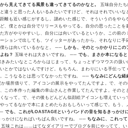
から見えてきてる風景も違ってきてるのかなと。
五味自分たち
と違うと思った人もいるみたいですけど、それはそれでいいな
距離も近い感じがするし。謎めいた感じで、そういうのをやら
ど、僕とかは自分でリリースもやってる。自分の思ったことを
た方がやりやすいし、自分には向いているというか。この前の
ーションで出しても、ツイッターがあったから、それなりに手
僕らは向いているかなと。 ──
しかも、そのとっかかりにこの
よね？
五味それは大きいですね。 ──
でも、まさか本になると
書きみたいなところからはじまって、ちょっとずつマウスの扱い
いとかではないんですけど。もちろん、まわりにいる手伝って
。こうなるとは思ってなかったですね。 ──
ちなみにどんな経
度か場所借りて、アイコンの展示をやってたんですよ。で、その
、この本作った編集の幸山さんと作業してたんですよ。そのと
くなって。で、その後もどんどん似顔絵アイコンも増えていっ
やってるなかで本にまとめたらおもしろいって感じで。もう、
──
でも、これがLOASTAGEというバンドの音を知るきっかけ
っかけになればいちばん良いですね。 ──
ちなみに、これって
五味これは……はてなダイアリーでブログを前にやってて、い