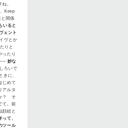
すね。
Keep
楽と関係
もいると
ヴェント
イヴとか
ったりと
やったり
──
妙な
しろいで
ときに、
はじめて
リアルタ
か？ そ
てて。前
似顔絵と
年って、
のツール