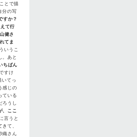
ことで描
自分の写
ですか？
増えて行
山健さ
かれてま
ういうこ
し。あと
いちばん
ですけ
描いてっ
う感じの
っている
だろうし
が、ここ
に言うと
てきて、
沙織さん