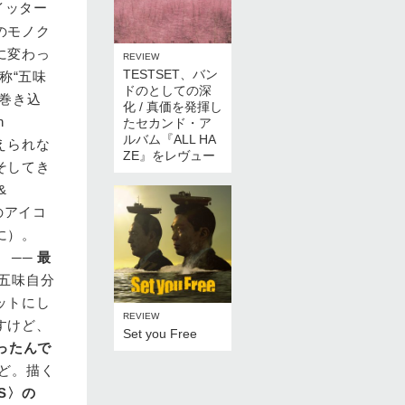
ッター
のモノク
に変わっ
REVIEW
TESTSET、バン
称“五味
ドのとしての深
巻き込
化 / 真価を発揮し
n
たセカンド・ア
ルバム『ALL HA
えられな
ZE』をレヴュー
そしてき
&
ルのアイコ
後に）。
 ──
最
五味自分
ットにし
REVIEW
すけど、
Set you Free
ったんで
ど。描く
S〉の