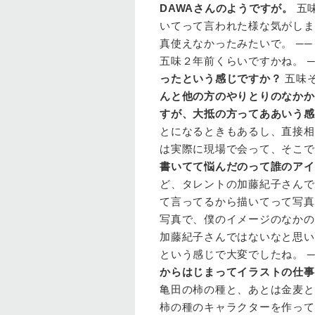
DAWAさんのようですが。
五
いてって言われた様な気がしま
真使えなかったみたいで。 ─
五味２年前くらいですかね。 
ったという感じですか？
五味そ
んと他の方のやりとりのなかから
すが、大抵の方ってああいう感
とになるときもあるし、直接相
は実際に現場で会って、そこで
書いてて悩んだのって誰のアイ
ど、タレントの加藤紀子さんです
て言ってるから描いてって写真
写真で、僕のイメージのなかの
加藤紀子さんではないなと思い
という感じで大変でしたね。 
からはじまってイラストの仕事
亀田の柿の種と、あとは金麦と
柿の種のキャラクターを作って