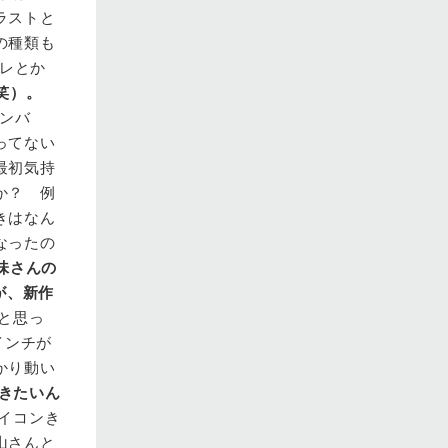
ラストと
の種類も
レとか
笑）。
ンバ
ってない
最初気持
か？ 例
きはなん
なったの
味さんの
が、新作
と思っ
インチが
かり動い
訊きたいん
イコンき
山さんと