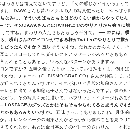
味はっきりは憶えてないですけど、「その感じがイイから」って
すね。DAWAさんも昔のメタルの人の写真使ったり、やっぱり
─
ちなみに、そういえばもともとはどのくらい前からやってたん
──
で、そのDAWAさんとのTwitter上でのやりとりから徐々に
うですね。まわりの人たちもおもしろ半分で。 ──
本には、横
、横山さんのアイコンができる様がTwitterのやりとりで描
じだったんですか？
五味そうですね。だれかとからんでて、そ
互にフォローしてたらダイレクトメッセージが来るときもある
言われることもあるし、いろんなパターンがありますね。 ──
コンですか？
五味女優さんとかはたいてい悩みますよ。例えば
かね。チャーベ（CUBISMO GRAFICO）さんが仲良くて、
が送られてきたんですけど、それがわりと普段の加藤さんとい
テレビに出ている加藤紀子さんではなかったんですよ。僕の知
ながら、その写真を元に描いて。パブリック・イメージもある
──
LOSTAGEのグッズとかはそもそもやられてると思うんです
とかもあるみたいですか。
五味けっこうありましたね。具体的
か。オレンジページの編集さんがどっかから僕のことを見つけ
きてくれとか。あとは全日本女子のバレーのさおりん……木村