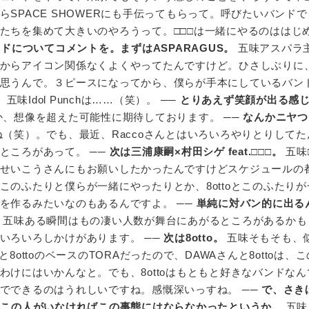
SPACE SHOWERにも手伝ってもらって。呼びたいバンド
たちを集めて大きいのやろうって。□□□は一緒にやるのははじ
ドについてコメントを。まずはASPARAGUS。
五味アスパラ
からアイコン関係なくよくやってたんですけど。ひさしぶりに
思うんで。３ピースになってから、僕らが手本にしているバン
。
五味Idol Punchは……（笑）。 ──
とりあえず笑顔が出る感
、想像を超えた可能性に期待しております。 ──
なんかニヤつ
（笑）。でも、最近、Raccoさんとはいろいろやりとりしてた
ところがあって。 ──
次は三浦康嗣×村田シゲ feat.□□□。
五味
せいこうさんにもお願いしたかったんですけどスケジュールの
このふたりと僕らが一緒にやったりとか、8ottoとこのふたり
を作るみたいなのもあるんですよ。 ──
単純に対バン的に出る
五味ある瞬間はもの凄い人数が舞台にあがるところがあるかも
いろいろしかけがあります。 ──
次は8otto。
五味そもそも、
8ottoのベースのTORAだったので、DAWAさんと8ottoは、
わけにはいかんなと。でも、8ottoはもともと好きなバンドな
でできるのはうれしいですね。感慨深いっすね。 ──
で、さき
、この人がいなければこの事態にはならなかったというか。
五味