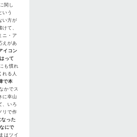
に関し
という
ない方が
書けて、
ミニ・ア
応えがあ
アイコン
はって
にも慣れ
くれる人
緯で本
なかでス
きに幸山
て、いろ
ノリで作
になった
なにで
まはツイ