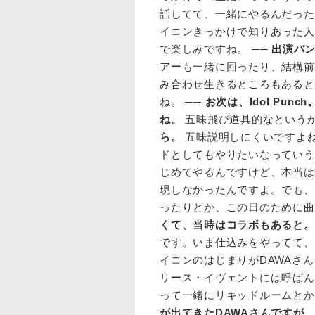
話してて、一緒にやるんだったら
イコンきっかけで知りあった人
で楽しみですね。 ──
出演バン
アーも一緒に回ったり、結構前
み合わせ生きるところもあると
ね。 ──
お次は、Idol Punch
ね。
五味飛び道具的なというか
ら。
五味説明しにくいですよね
ドとしてもやりたいなっていう
じめてやるんですけど、本当は
現しなかったんですよ。でも、
ったりとか、この日のために曲
くて、当時はコラボもあると。
です。いま仕込みをやってて、
イコンのはじまりがDAWAさんと
リース・イヴェントには呼ばん
って一緒にリキッドルームとか
が出てきたDAWAさんですが