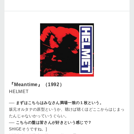
『Meantime』（1992）
HELMET
──
まずはこちらはみなさん満場一致の１枚という。
坂元
オルタナの原型というか、聴けば聴くほどここからはじまっ
たんじゃないかっていうぐらい。
──
こちらの盤は皆さんが好きという感じで？
SHIGE
そうですね。]