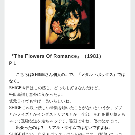
『The Flowers Of Romance』（1981）
PiL
──
こちらはSHIGEさん個人の。で、『メタル・ボックス』では
なく。
SHIGE
今日はこの感じ。どっちも好きなんだけど。
松田
新譜も意外に良かったよ。
坂元
ライヴもすげー良いらしいね。
SHIGE
これ以上妖しい音楽を聴いたことがないというか。ダブ
とかノイズとかインダストリアルとか、全部、それを乗り越えち
ゃって孤独な道を走ちゃってて。強烈ですね、僕のなかでは。
──
出会ったのは？ リアル・タイムではないですよね。
SHIGE
後だね。自分もパンク・バンドやってて、後追いでレコ