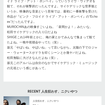
イド ライブ・アット・ポンペイ』っていうライヴ・ヴィデオを
観て、それが衝撃的だったんですよ。サイケデリックな世界観と
いうか。映像的な音楽という意味では、最初に一番衝撃を受けた
作品が『ピンク・フロイド ライブ・アット・ポンペイ』の“Echo
es”だったんですよ。
MUROCHIN
あの映像すごいよね。「昼間かよ！」みたいな。
松田
サイケデリックの入り口だよね
SHIGE
これ14年前とかに、俺の家とかでみんなで集まって観て
たよね。一晩中視聴会やってた（笑）。
坂元
「やばいね、やばいね」って言いながら。太陽の下でロジャ
ー・ウォータースがドラを叩くシーンとか激ヤバだよね。
松田
無駄に大げさなんだよね（笑）。
坂元
このアルバムは自分のなかでサイケデリック・ミュージック
の元祖という感じがあって。
RECENT 人生狂わす、ニクいやつ
人生狂わす、ニクいやつ