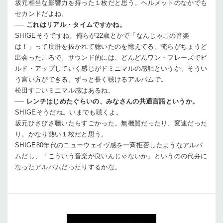
坂元
相当な影響力を持った１枚だと思う。ヘルメットのなかでも
セカンドだよね。
──
これはリアル・タイムですかね。
SHIGE
そうですね。俺らが22歳とかで「なんじゃこの音楽
は！」って度肝を抜かれて聴いたのを憶えてる。俺らがちょうど
出会ったころで。サウンド的には、どんどんワン・フレーズでビ
ルド・アップしていく感じがドミニマルの感触というか、そうい
う言い方ができる。ずっと長く聴けるアルバムで。
松田
すごいミニマル感はあるね。
──
レンチはじめたぐらいの、みなさんの共通言語というか。
SHIGE
そうだね。いまでも聴くよ。
坂元
ひさびさ聴いたらすごかった。無機質だったり、変速だった
り。かなり熱い１枚だと思う。
SHIGE
80年代のニューウェイヴ感を一斉拒否したようなアルバ
ムだし、「こういう音楽が良いんじゃないか」というのの代弁に
なったアルバムだったりするかな。