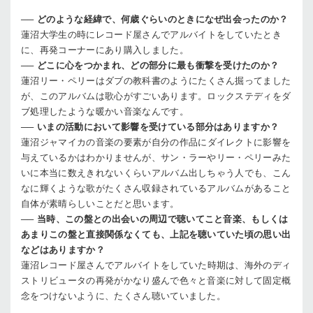
──
どのような経緯で、何歳ぐらいのときになぜ出会ったのか？
蓮沼
大学生の時にレコード屋さんでアルバイトをしていたとき
に、再発コーナーにあり購入しました。
──
どこに心をつかまれ、どの部分に最も衝撃を受けたのか？
蓮沼
リー・ペリーはダブの教科書のようにたくさん掘ってました
が、このアルバムは歌心がすごいあります。ロックステディをダ
ブ処理したような暖かい音楽なんです。
──
いまの活動において影響を受けている部分はありますか？
蓮沼
ジャマイカの音楽の要素が自分の作品にダイレクトに影響を
与えているかはわかりませんが、サン・ラーやリー・ペリーみた
いに本当に数えきれないくらいアルバム出しちゃう人でも、こん
なに輝くような歌がたくさん収録されているアルバムがあること
自体が素晴らしいことだと思います。
──
当時、この盤との出会いの周辺で聴いてこと音楽、もしくは
あまりこの盤と直接関係なくても、上記を聴いていた頃の思い出
などはありますか？
蓮沼
レコード屋さんでアルバイトをしていた時期は、海外のディ
ストリビュータの再発がかなり盛んで色々と音楽に対して固定概
念をつけないように、たくさん聴いていました。