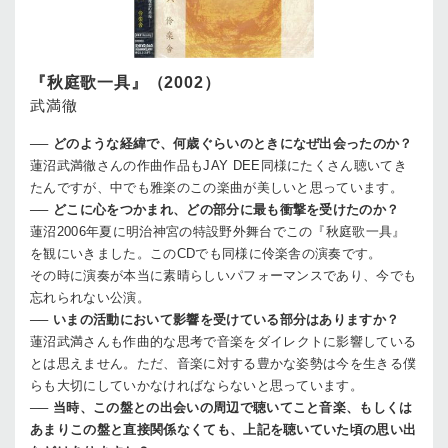
『秋庭歌一具』（2002）
武満徹
──
どのような経緯で、何歳ぐらいのときになぜ出会ったのか？
蓮沼
武満徹さんの作曲作品もJAY DEE同様にたくさん聴いてき
たんですが、中でも雅楽のこの楽曲が美しいと思っています。
──
どこに心をつかまれ、どの部分に最も衝撃を受けたのか？
蓮沼
2006年夏に明治神宮の特設野外舞台でこの『秋庭歌一具』
を観にいきました。このCDでも同様に伶楽舎の演奏です。
その時に演奏が本当に素晴らしいパフォーマンスであり、今でも
忘れられない公演。
──
いまの活動において影響を受けている部分はありますか？
蓮沼
武満さんも作曲的な思考で音楽をダイレクトに影響している
とは思えません。ただ、音楽に対する豊かな姿勢は今を生きる僕
らも大切にしていかなければならないと思っています。
──
当時、この盤との出会いの周辺で聴いてこと音楽、もしくは
あまりこの盤と直接関係なくても、上記を聴いていた頃の思い出