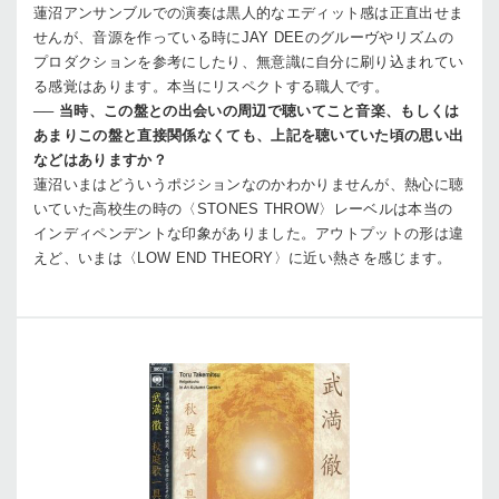
蓮沼
アンサンブルでの演奏は黒人的なエディット感は正直出せま
せんが、音源を作っている時にJAY DEEのグルーヴやリズムの
プロダクションを参考にしたり、無意識に自分に刷り込まれてい
る感覚はあります。本当にリスペクトする職人です。
──
当時、この盤との出会いの周辺で聴いてこと音楽、もしくは
あまりこの盤と直接関係なくても、上記を聴いていた頃の思い出
などはありますか？
蓮沼
いまはどういうポジションなのかわかりませんが、熱心に聴
いていた高校生の時の〈STONES THROW〉レーベルは本当の
インディペンデントな印象がありました。アウトプットの形は違
えど、いまは〈LOW END THEORY〉に近い熱さを感じます。