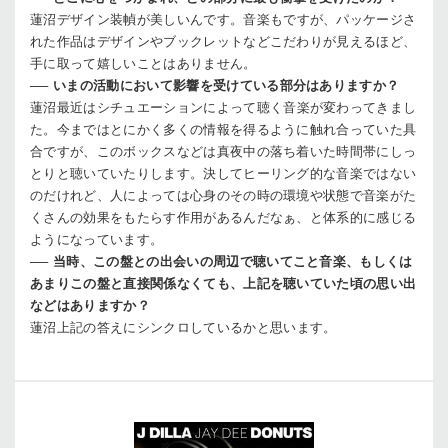
蓮沼
デザイン装幀が美しいんです。音楽もですが、パッケージさ
れた作品はデザインやブックレットなどこだわりが見えるほど、
手に取って嬉しいことはありません。
──
いまの活動において影響を受けている部分はありますか？
蓮沼
最近はシチュエーションによって聴く音楽が変わってきまし
た。今まではとにかく多くの情報を得るように触れ合っていた具
合ですが、このボックスなどは真夜中の落ち着いた時間帯にしっ
とりと聴いていたりします。決してヒーリング的な音楽ではない
のだけれど、人によっては心身のその時の環境や状態で音楽がた
くさんの効果をもたらす作用があるんだなぁ、と体系的に感じる
ようになっています。
──
当時、この盤との出会いの周辺で聴いてこと音楽、もしくは
あまりこの盤と直接関係なくても、上記を聴いていた頃の思い出
などはありますか？
蓮沼
上記の答えにシンクロしているかと思います。