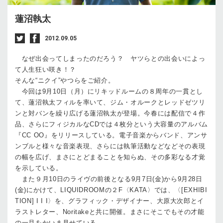
蓮沼執太
2012.09.05
なぜ出会ってしまったのだろう？ ヤツらとの出会いによっ
て人生狂い咲き！？
そんな“ニクイ”やつらをご紹介。
今回は9月10日（月）にリキッドルームの８周年の一貫とし
て、蓮沼執太フィルを率いて、ジム・オルークとレッドゼツリ
ンと対バンを繰り広げる蓮沼執太が登場。今春には配信で４作
品、さらにフィジカルなCDでは４枚分という大容量のアルバム
『CC OO』をリリースしている。電子音楽からバンド、アンサ
ンブルと様々な音楽表現、さらには執筆活動などなどその表現
の幅を広げ、まさにとどまることを知らぬ、その多彩なる才覚
を示している。
また９月10日のライヴの前後となる9月7日(金)から9月28日
(金)にかけて、LIQUIDROOMの２F〈KATA〉では、〈[EXHIBI
TION] I I I〉を、グラフィック・デザイナー、大原大次郎とイ
ラストレター、Noritakeと共に開催。まさにそこでもその才能
の一旦をかいま見せている。