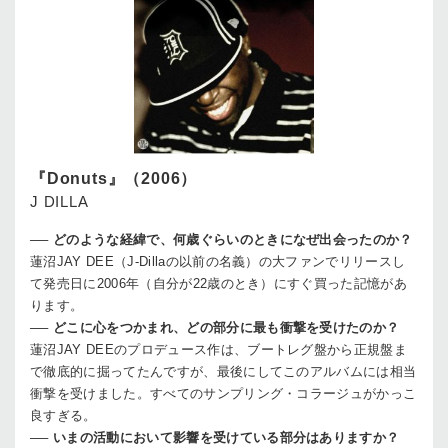
『Donuts』（2006）
J DILLA
──
どのような経緯で、何歳ぐらいのときになぜ出会ったのか？
蓮沼
JAY DEE（J-Dillaの以前の名義）の大ファンでリリースし
て発売日に2006年（自分が22歳のとき）にすぐ買った記憶があ
ります。
──
どこに心をつかまれ、どの部分に最も衝撃を受けたのか？
蓮沼
JAY DEEのプロデュース作は、ブートレグ盤から正規盤ま
で徹底的に掘ってたんですが、最後にしてこのアルバムには相当
衝撃を受けました。すべてのサンプリング・コラージュがかっこ
良すぎる。
──
いまの活動において影響を受けている部分はありますか？