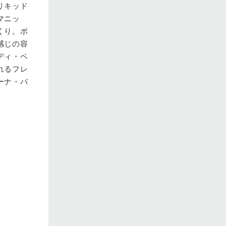
リキッド
マニッ
くり。ボ
感じの容
ディ・ベ
れるフレ
ーナ・バ