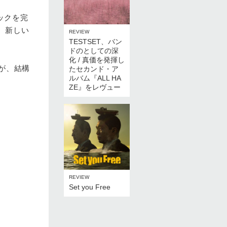
ックを完
ら、新しい
REVIEW
TESTSET、バン
ドのとしての深
た
化 / 真価を発揮し
すが、結構
たセカンド・ア
ルバム『ALL HA
ZE』をレヴュー
REVIEW
Set you Free