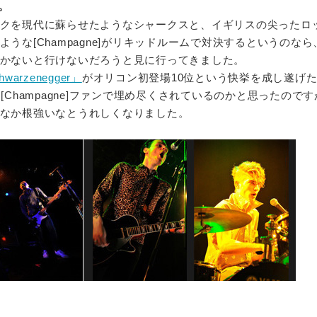
。
クを現代に蘇らせたようなシャークスと、イギリスの尖ったロ
うな[Champagne]がリキッドルームで対決するというのな
かないと行けないだろうと見に行ってきました。
hwarzenegger」
がオリコン初登場10位という快挙を成し遂げ
中は[Champagne]ファンで埋め尽くされているのかと思ったので
なか根強いなとうれしくなりました。