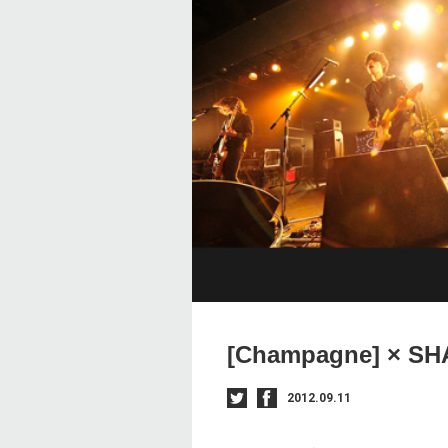
[Champagne] × S
2012.09.11