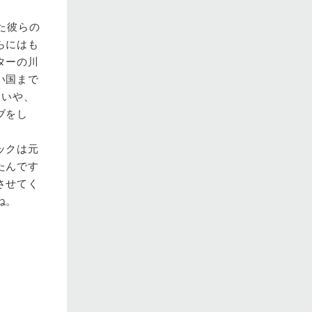
た彼らの
らにはも
ターの川
い国まで
。いや、
ブをし
ックは元
たんです
させてく
ね。