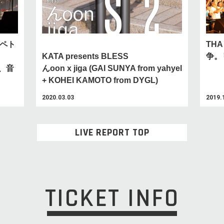
× ペト
TH
KATA presents BLESS
争。
た、音
んoon x jiga (GAI SUNYA from yahyel
+ KOHEI KAMOTO from DYGL)
2020.03.03
2019.
LIVE REPORT TOP
TICKET INFO