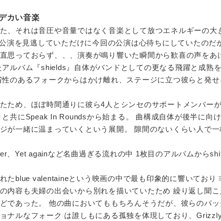
デカい音楽
た、それは音圧や音量ではなく音楽として放つエネルギーの大
tの来日公演を見逃していただけに今回の公演は心待ちにしていたのだ
直思っておらず、、、演奏が鳴り響いた瞬間から歓喜の声をあ
アルバム『shields』自体がバンドとしての更なる飛躍と成熟
省性のあるフォークからはかけ離れ、ステージに立つ彼らと発せ
たため、ほぼ時間通りに彼ら4人とシンセのサポートメンバー
共にSpeak In Roundsから始まる。 曲構成自体が後半に向
ジが一緒に温まっていくという展開。 隙間のないくらい人で一
leader、Yet againなど名曲過ぎる流れの中 1枚目のアルバムからsh
blue valentaineという映画の中で最も印象的に響いており
の内容も夫婦の出会いから別れを描いていたため 繰り返し聞こ
どであった。 他の曲においてももちろんそうだが、彼らのバッ
ルなフォーク は誰しもにある孤独を体現しており、Grizzly 