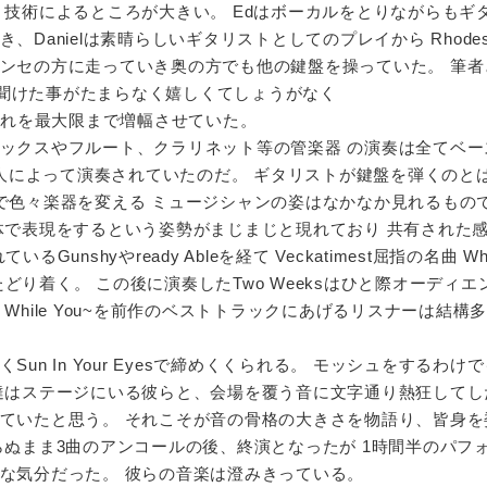
 技術によるところが大きい。 Edはボーカルをとりながらもギ
、Danielは素晴らしいギタリストとしてのプレイから Rhode
ンセの方に走っていき奥の方でも他の鍵盤を操っていた。 筆者
を生で聞けた事がたまらなく嬉しくてしょうがなく
字通りそれを最大限まで増幅させていた。
ックスやフルート、クラリネット等の管楽器 の演奏は全てベー
lor本人によって演奏されていたのだ。 ギタリストが鍵盤を弾くのと
で色々楽器を変える ミュージシャンの姿はなかなか見れるもの
体で表現をするという姿勢がまじまじと現れており 共有された
unshyやready Ableを経て Veckatimest屈指の名曲 Whi
thersへとたどり着く。 この後に演奏したTwo Weeksはひと際オーディ
While You~を前作のベストトラックにあげるリスナーは結構
un In Your Eyesで締めくくられる。 モッシュをするわけ
達はステージにいる彼らと、会場を覆う音に文字通り熱狂してし
ていたと思う。 それこそが音の骨格の大きさを物語り、皆身を
らぬまま3曲のアンコールの後、終演となったが 1時間半のパフ
な気分だった。 彼らの音楽は澄みきっている。