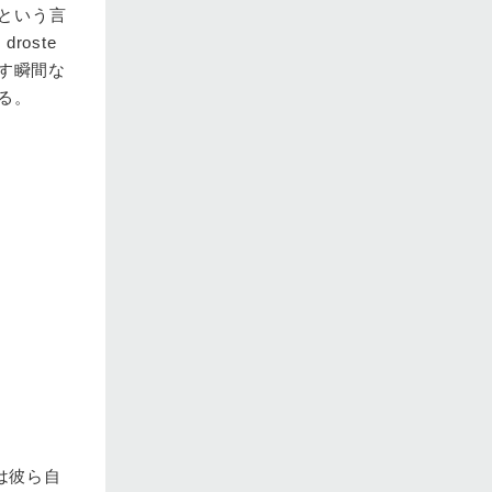
という言
oste
出す瞬間な
感じる。
は彼ら自