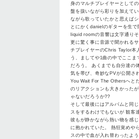
身のマルチプレイヤーとしての
盤を扱いながら彩りを加えていき
ながら歌っていたかと思えばシ
とにかくdanielのギター
liquid roomの音響は文
更に驚く事に音源で聞かれるサ
チプレイヤーのChris Tay
う、ましてや1曲の中でここま
だろう。 あくまでも自分達の
気を帯び、奇妙なPVが公開されているG
You Wait For The O
のリアクションも大きかったが 
ゃないだろうか??
そして最後にはアルバムと同じくS
スをするわけでもないが 観客
彼もが静かながら熱い物を感じ
に抱かれていた。 熱狂覚めや
スの中で血が入れ替わったよう