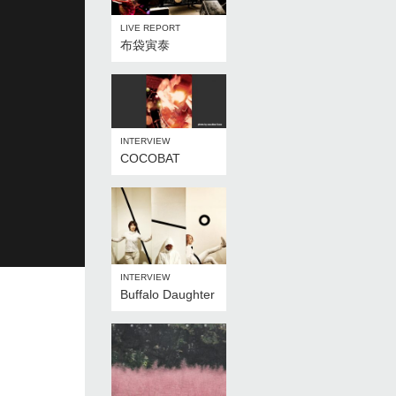
LIVE REPORT
布袋寅泰
INTERVIEW
COCOBAT
INTERVIEW
Buffalo Daughter