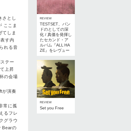
きさとし
REVIEW
TESTSET、バン
が ここま
ドのとしての深
げてしま
化 / 真価を発揮し
を表す内
たセカンド・ア
ルバム『ALL HA
られる音
ZE』をレヴュー
がステー
けて上昇
杯の会場
iftが演奏
REVIEW
 非常に孤
Set you Free
えるフレ
クグラウ
Bearの