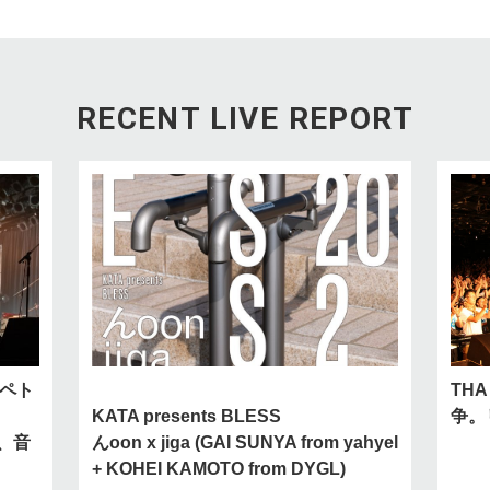
RECENT LIVE REPORT
× ペト
TH
KATA presents BLESS
争。
た、音
んoon x jiga (GAI SUNYA from yahyel
+ KOHEI KAMOTO from DYGL)