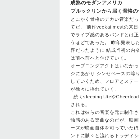
成熟のモダンアメリカ
ブルックリンから届く骨格の
とにかく骨格のデカい音楽だっ
てだ。 前作veckatimes
でライブ感のあるバンドとは正
うほどであった。 昨年発表した
容だったように 結成当初の内
は前へ前へと伸びていく。
オープニングアクトはいなかっ
ジにあがり シンセベースの唸りと
していくため、フロアとステー
が徐々に揺れていく。
続くsleeping UteやCheer
される。
これは彼らの音楽を元に制作された
独感のある楽曲なのだが、映画
ーズが映画自体を司っていたほ
ンドに脈々と流れるトラディショナ